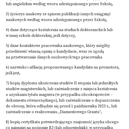
lub angielskim według wzoru udostępnionego przez Szkołę,
3) życiorys naukowy ze spisem publikacji i innych osiągnięć
naukowych według wzoru udostępnionego przez Szkołę,
4) dane dotyczące kształcenia na studiach doktoranckich lub
w innej szkole doktorskiej, jeśli dotyczy,
5) dane kontaktowe pracownika naukowego, który mógłby
przedstawić własną opinię o kandydacie, wraz ze zgodą
na przetwarzanie danych osobowych tego pracownika
6) nazwisko i afiliację proponowanego kandydata na promotora,
jeśli jest,
7) kopię dyplomu ukończenia studiów II stopnia lub jednolitych
studiów magisterskich, lub zaświadczenie z miejsca kształcenia
o uzyskaniu tytułu magistra (w przypadku obcokrajowców –
dokumentu równorzędnego), lub zaświadczenie o dopuszczeniu
do obrony, która odbędzie się przed 1 października 2023 r., lub
zaświadczenie o realizowaniu „Diamentowego Grantu”,
8) kopię certyfikatu potwierdzającego znajomość języka obcego
co najmniej na poziomie B2 (lub odpowiednik); w przypadku