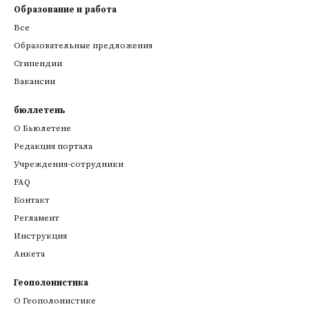
Образование и работа
Все
Образовательные предложения
Стипендии
Вакансии
бюллетень
О Бьюлетене
Редакция портала
Учреждения-сотрудники
FAQ
Контакт
Регламент
Инструкция
Анкета
Геополонистика
О Геополонистике