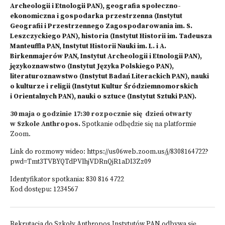
Archeologii i Etnologii PAN), geografia społeczno-
ekonomiczna i gospodarka przestrzenna (Instytut
Geografii i Przestrzennego Zagospodarowania im. S.
Leszczyckiego PAN), historia (Instytut Historii im. Tadeusza
Manteuffla PAN, Instytut Historii Nauki im. L. i A.
Birkenmajerów PAN, Instytut Archeologii i Etnologii PAN),
językoznawstwo (Instytut Języka Polskiego PAN),
literaturoznawstwo (Instytut Badań Literackich PAN), nauki
o kulturze i religii (Instytut Kultur Śródziemnomorskich
i Orientalnych PAN), nauki o sztuce (Instytut Sztuki PAN).
30 maja o godzinie 17:30 rozpocznie się dzień otwarty
w Szkole Anthropos.
Spotkanie odbędzie się na platformie
Zoom.
Link do rozmowy wideo:
https://us06web.zoom.us/j/8308164722?
pwd=Tmt3TVBYQTdPVlhjVDRnQjR1aDI3Zz09
Identyfikator spotkania: 830 816 4722
Kod dostępu: 1234567
Rekrutacja do Szkoły Anthropos Instytutów PAN odbywa się