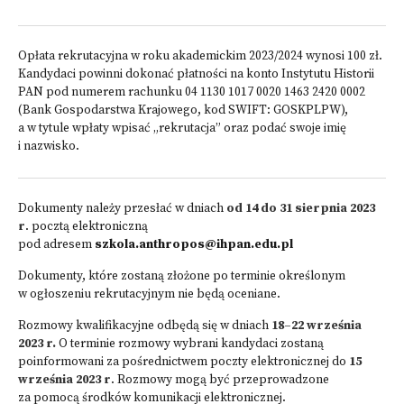
Opłata rekrutacyjna w roku akademickim 2023/2024 wynosi 100 zł.
Kandydaci powinni dokonać płatności na konto Instytutu Historii
PAN pod numerem rachunku 04 1130 1017 0020 1463 2420 0002
(Bank Gospodarstwa Krajowego, kod SWIFT: GOSKPLPW),
a w tytule wpłaty wpisać „rekrutacja” oraz podać swoje imię
i nazwisko.
Dokumenty należy przesłać w dniach
od 14 do 31 sierpnia 2023
r
. pocztą elektroniczną
pod adresem
szkola.anthropos@ihpan.edu.pl
Dokumenty, które zostaną złożone po terminie określonym
w ogłoszeniu rekrutacyjnym nie będą oceniane.
Rozmowy kwalifikacyjne odbędą się w dniach
18–22 września
2023 r.
O terminie rozmowy wybrani kandydaci zostaną
poinformowani za pośrednictwem poczty elektronicznej do
15
września 2023 r
. Rozmowy mogą być przeprowadzone
za pomocą środków komunikacji elektronicznej.