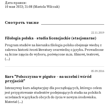
Дата правки:
10 мая 2023; 21:08 (Mariola Wilczak)
Смотреть также
22.11.2019
Filologia polska - studia licencjackie (stacjonarne)
Program studiów na kierunku filologia polska obejmuje wiedzę z
zakresu historii i teorii literatury orazwiedzę o języku. Prowadzone
są liczne zajęcia do wyboru, poświęcone m.in. filmowi, teatrowi,
(...)
05.09.2016
Kurs "Polszczyzna w pigułce – na uczelni i wśród
przyjaciół"
Intensywny kurs adaptacyjny dla początkujących, którego celem
jest przygotowanie studentów podejmujących studia na polskich
uczelniach w językach obcych do życia w nowym środowisku.
Materiał (...)