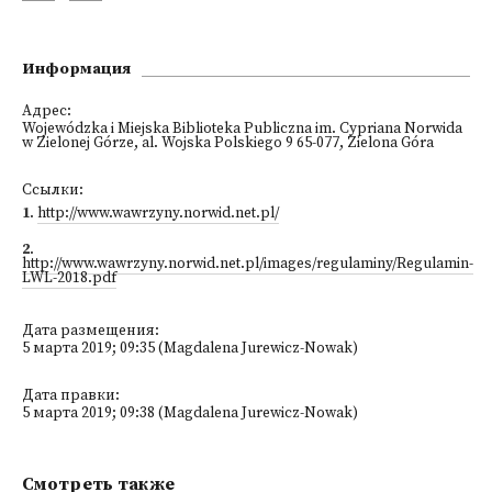
Информация
Адрес:
Wojewódzka i Miejska Biblioteka Publiczna im. Cypriana Norwida
w Zielonej Górze, al. Wojska Polskiego 9 65-077, Zielona Góra
Ссылки:
1
.
http://www.wawrzyny.norwid.net.pl/
2
.
http://www.wawrzyny.norwid.net.pl/images/regulaminy/Regulamin-
LWL-2018.pdf
Дата размещения:
5 марта 2019; 09:35 (Magdalena Jurewicz-Nowak)
Дата правки:
5 марта 2019; 09:38 (Magdalena Jurewicz-Nowak)
Смотреть также