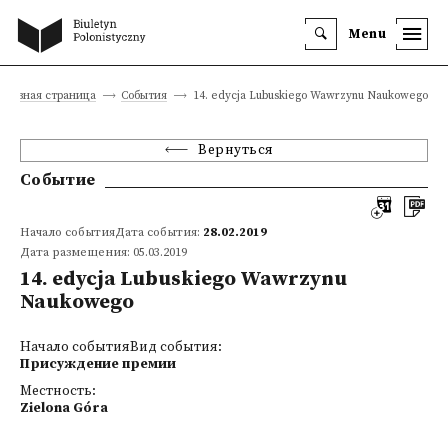
Menu
Главная страница
События
14. edycja Lubuskiego Wawrzynu Naukowego
Вернуться
Событие
Начало событияДата события:
28.02.2019
Дата размещения: 05.03.2019
14. edycja Lubuskiego Wawrzynu
Naukowego
Начало событияВид события:
Присуждение премии
Местность:
Zielona Góra