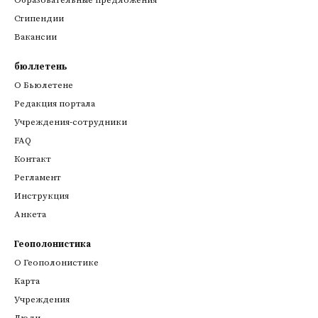
Стипендии
Вакансии
бюллетень
О Бьюлетене
Редакция портала
Учреждения-сотрудники
FAQ
Контакт
Регламент
Инструкция
Анкета
Геополонистика
О Геополонистике
Kарта
Учреждения
Люди