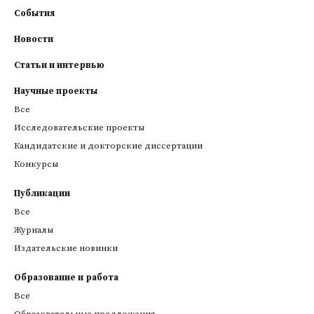
События
Новости
Статьи и интервью
Научные проекты
Все
Исследовательские проекты
Кандидатские и докторские диссертации
Конкурсы
Публикации
Все
Журналы
Издательские новинки
Образование и работа
Все
Образовательные предложения