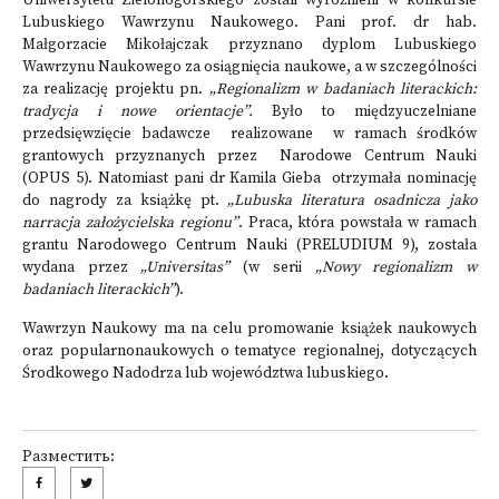
Uniwersytetu Zielonogórskiego zostali wyróżnieni w konkursie
Lubuskiego Wawrzynu Naukowego. Pani prof. dr hab.
Małgorzacie Mikołajczak przyznano dyplom Lubuskiego
Wawrzynu Naukowego za osiągnięcia naukowe, a w szczególności
za realizację projektu pn.
„Regionalizm w badaniach literackich:
tradycja i nowe orientacje”.
Było to międzyuczelniane
przedsięwzięcie badawcze realizowane w ramach środków
grantowych przyznanych przez Narodowe Centrum Nauki
(OPUS 5). Natomiast pani dr Kamila Gieba otrzymała nominację
do nagrody za książkę pt.
„Lubuska literatura osadnicza jako
narracja założycielska regionu”
. Praca, która powstała w ramach
grantu Narodowego Centrum Nauki (PRELUDIUM 9), została
wydana przez
„Universitas”
(w serii
„Nowy regionalizm w
badaniach literackich”
).
Wawrzyn Naukowy ma na celu promowanie książek naukowych
oraz popularnonaukowych o tematyce regionalnej, dotyczących
Środkowego Nadodrza lub województwa lubuskiego.
Разместить: