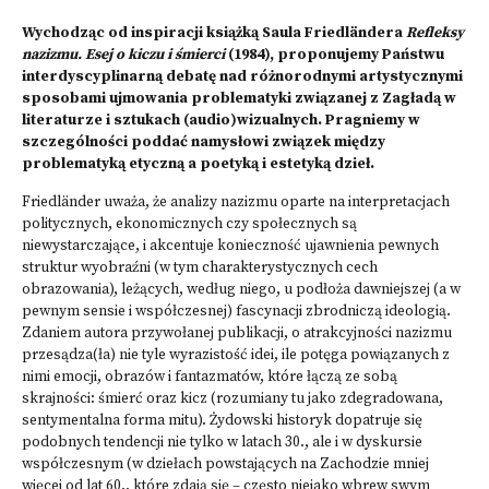
Wychodząc od inspiracji książką Saula Friedländera
Refleksy
nazizmu. Esej o kiczu i śmierci
(1984), proponujemy Państwu
interdyscyplinarną debatę nad różnorodnymi artystycznymi
sposobami ujmowania problematyki związanej z Zagładą w
literaturze i sztukach (audio)wizualnych. Pragniemy w
szczególności poddać namysłowi związek między
problematyką etyczną a poetyką i estetyką dzieł.
Friedländer uważa, że analizy nazizmu oparte na interpretacjach
politycznych, ekonomicznych czy społecznych są
niewystarczające, i akcentuje konieczność ujawnienia pewnych
struktur wyobraźni (w tym charakterystycznych cech
obrazowania), leżących, według niego, u podłoża dawniejszej (a w
pewnym sensie i współczesnej) fascynacji zbrodniczą ideologią.
Zdaniem autora przywołanej publikacji, o atrakcyjności nazizmu
przesądza(ła) nie tyle wyrazistość idei, ile potęga powiązanych z
nimi emocji, obrazów i fantazmatów, które łączą ze sobą
skrajności: śmierć oraz kicz (rozumiany tu jako zdegradowana,
sentymentalna forma mitu). Żydowski historyk dopatruje się
podobnych tendencji nie tylko w latach 30., ale i w dyskursie
współczesnym (w dziełach powstających na Zachodzie mniej
więcej od lat 60., które zdają się – często niejako wbrew swym