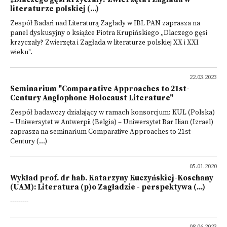
literaturze polskiej (...)
Zespół Badań nad Literaturą Zagłady w IBL PAN zaprasza na
panel dyskusyjny o książce Piotra Krupińskiego „Dlaczego gęsi
krzyczały? Zwierzęta i Zagłada w literaturze polskiej XX i XXI
wieku".
22.03.2023
Seminarium "Comparative Approaches to 21st-
Century Anglophone Holocaust Literature"
Zespół badawczy działający w ramach konsorcjum: KUL (Polska)
– Uniwersytet w Antwerpii (Belgia) – Uniwersytet Bar Ilian (Izrael)
zaprasza na seminarium Comparative Approaches to 21st-
Century (...)
05.01.2020
Wykład prof. dr hab. Katarzyny Kuczyńskiej-Koschany
(UAM): Literatura (p)o Zagładzie - perspektywa (...)
---------
08.06.2023