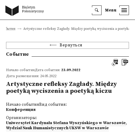
Menu
События
Artystyczne refleksy Zagłady. Między poetyką wyciszenia a poetyką ki
Вернуться
Событие
Начало событияДата события:
23.09.2022
Дата размещения: 24.05.2022
Artystyczne refleksy Zagłady. Między
poetyką wyciszenia a poetyką kiczu
Начало событияВид события:
Конференция
Организаторы:
Uniwersytet Kardynała Stefana Wyszyńskiego w Warszawie
,
Wydział Nauk Humanistycznych UKSW w Warszawie