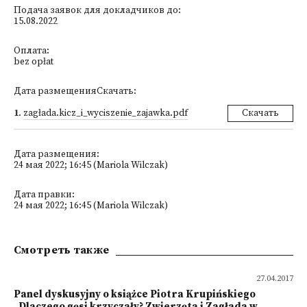
Подача заявок для докладчиков до:
15.08.2022
Оплата:
bez opłat
Дата размещенияСкачать:
1
.
zagłada.kicz_i_wyciszenie_zajawka.pdf
Скачать
Дата размещения:
24 мая 2022; 16:45 (Mariola Wilczak)
Дата правки:
24 мая 2022; 16:45 (Mariola Wilczak)
Смотреть также
27.04.2017
Panel dyskusyjny o książce Piotra Krupińskiego
„Dlaczego gęsi krzyczały? Zwierzęta i Zagłada w