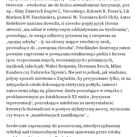
twórcom – ewokować nie do końca uświadomione fascynacje, por.
np.: filmy Zmierzch bogów L. Viscontiego, Kabaret B. Fosse’a, Lili
Marleen R.W. Fassbindera, powieść M. Tourniera Król Olch). Autor
Refleksów nazizmu dowodzi, iż szeroko pojęty język (forma
utworu) „ma udział w estetycznym oddziaływaniu na wyobraźnię”,
powodując, że uwaga odbiorcy przenosi się z cierpienia na
„upojną udrękę” – tj. na obrazy mające zwodniczy urok,
prowadzące do „oswojenia zbrodni”. Friedländer dostrzega zatem
poważne zagrożenie w powiązaniu totalitarnego piekła z kiczem
(por. rozpoznania innych, wcześniejszych i późniejszych,
myślicieli, takich jak: Walter Benjamin, Hermann Broch, Milan
Kundera czy Dubravka Ugrešić). Nie jest to jednak, jak wiadomo,
jedyny sposób mówienia o Zagładzie, by przypomnieć tylko, że na
antypodach sztuki dokonującej estetyzacji polityki, śmierci i
zniszczenia zdają się plasować dzieła pozostające w związku z
proklamowanym po kataklizmach XX wieku „kryzysem
reprezentacji”, poszukujące antidotum na niewyrażalność
krwawych doświadczeń w poetyce stylistycznej ascezy, wyciszenia
czy wręcz w „manifestacjach zamilknięcia”…
Serdecznie zapraszamy do poszerzonej, interdyscyplinarnej
refleksji nad różnorodnymi formami ujmowania przez sztukę