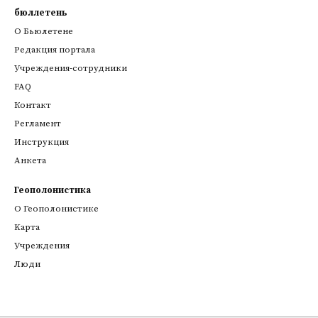
бюллетень
О Бьюлетене
Редакция портала
Учреждения-сотрудники
FAQ
Контакт
Регламент
Инструкция
Анкета
Геополонистика
О Геополонистике
Kарта
Учреждения
Люди