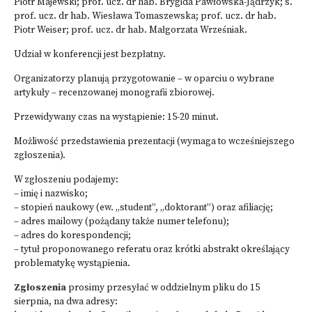
Piotr Majewski; prof. ucz. dr hab. Brygida Pawłowska-Jądrzyk; s.
prof. ucz. dr hab. Wiesława Tomaszewska; prof. ucz. dr hab.
Piotr Weiser; prof. ucz. dr hab. Małgorzata Wrześniak.
Udział w konferencji jest bezpłatny.
Organizatorzy planują przygotowanie – w oparciu o wybrane
artykuły – recenzowanej monografii zbiorowej.
Przewidywany czas na wystąpienie: 15-20 minut.
Możliwość przedstawienia prezentacji (wymaga to wcześniejszego
zgłoszenia).
W zgłoszeniu podajemy:
– imię i nazwisko;
– stopień naukowy (ew. „student”, „doktorant”) oraz afiliację;
– adres mailowy (pożądany także numer telefonu);
– adres do korespondencji;
– tytuł proponowanego referatu oraz krótki abstrakt określający
problematykę wystąpienia.
Zgłoszenia
prosimy przesyłać w oddzielnym pliku do 15
sierpnia, na dwa adresy: