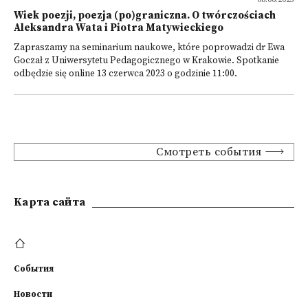
Wiek poezji, poezja (po)graniczna. O twórczościach
Aleksandra Wata i Piotra Matywieckiego
Zapraszamy na seminarium naukowe, które poprowadzi dr Ewa
Goczał z Uniwersytetu Pedagogicznego w Krakowie. Spotkanie
odbędzie się online 13 czerwca 2023 o godzinie 11:00.
Смотреть события
Kарта сайта
События
Новости