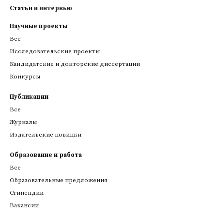
Статьи и интервью
Научные проекты
Все
Исследовательские проекты
Кандидатские и докторские диссертации
Конкурсы
Публикации
Все
Журналы
Издательские новинки
Образование и работа
Все
Образовательные предложения
Стипендии
Вакансии