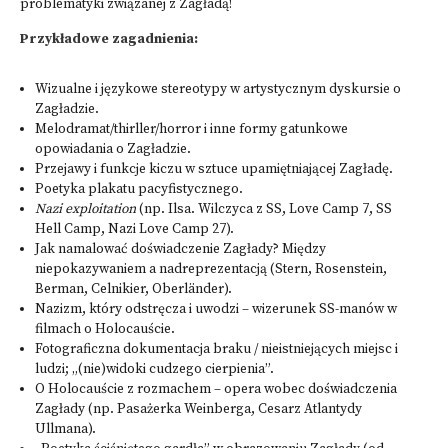
problematyki związanej z Zagładą!
Przykładowe zagadnienia:
Wizualne i językowe stereotypy w artystycznym dyskursie o
Zagładzie.
Melodramat/thirller/horror i inne formy gatunkowe
opowiadania o Zagładzie.
Przejawy i funkcje kiczu w sztuce upamiętniającej Zagładę.
Poetyka plakatu pacyfistycznego.
Nazi exploitation
(np. Ilsa. Wilczyca z SS, Love Camp 7, SS
Hell Camp, Nazi Love Camp 27).
Jak namalować doświadczenie Zagłady? Między
niepokazywaniem a nadreprezentacją (Stern, Rosenstein,
Berman, Celnikier, Oberländer).
Nazizm, który odstręcza i uwodzi – wizerunek SS-manów w
filmach o Holocauście.
Fotograficzna dokumentacja braku / nieistniejących miejsc i
ludzi; „(nie)widoki cudzego cierpienia”.
O Holocauście z rozmachem – opera wobec doświadczenia
Zagłady (np. Pasażerka Weinberga, Cesarz Atlantydy
Ullmana).