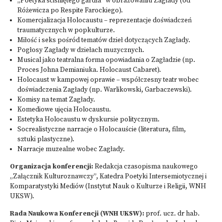
„Poetyka ściśniętego gardła” w obrazowaniu Zagłady (od
Różewicza po Respite Farockiego).
Komercjalizacja Holocaustu – reprezentacje doświadczeń
traumatycznych w popkulturze.
Miłość i seks pośród tematów dzieł dotyczących Zagłady.
Pogłosy Zagłady w dziełach muzycznych.
Musical jako teatralna forma opowiadania o Zagładzie (np.
Proces Johna Demianiuka. Holocaust Cabaret).
Holocaust w kampowej oprawie – współczesny teatr wobec
doświadczenia Zagłady (np. Warlikowski, Garbaczewski).
Komisy na temat Zagłady.
Komediowe ujęcia Holocaustu.
Estetyka Holocaustu w dyskursie politycznym.
Socrealistyczne narracje o Holocauście (literatura, film,
sztuki plastyczne).
Narracje muzealne wobec Zagłady.
Organizacja konferencji:
Redakcja czasopisma naukowego
„Załącznik Kulturoznawczy”, Katedra Poetyki Intersemiotycznej i
Komparatystyki Mediów (Instytut Nauk o Kulturze i Religii, WNH
UKSW).
Rada Naukowa Konferencji (WNH UKSW):
prof. ucz. dr hab.