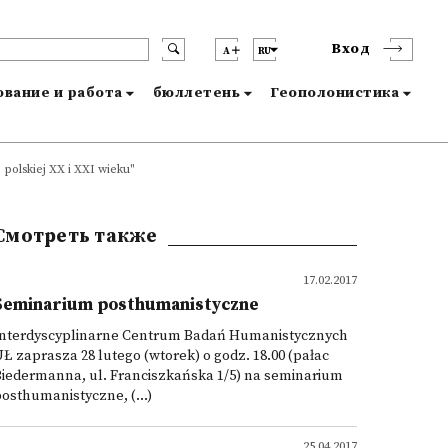
Вход
A
RU
вание и работа
бюллетень
Геополонистика
 polskiej XX i XXI wieku"
Смотреть также
17.02.2017
Seminarium posthumanistyczne
Interdyscyplinarne Centrum Badań Humanistycznych
Ł zaprasza 28 lutego (wtorek) o godz. 18.00 (pałac
iedermanna, ul. Franciszkańska 1/5) na seminarium
osthumanistyczne, (...)
25.04.2017