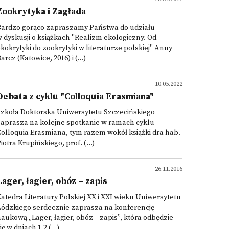
Zookrytyka i Zagłada
Bardzo gorąco zapraszamy Państwa do udziału
 dyskusji o książkach "Realizm ekologiczny. Od
kokrytyki do zookrytyki w literaturze polskiej" Anny
arcz (Katowice, 2016) i (...)
10.05.2022
Debata z cyklu "Colloquia Erasmiana"
Szkoła Doktorska Uniwersytetu Szczecińskiego
zaprasza na kolejne spotkanie w ramach cyklu
olloquia Erasmiana, tym razem wokół książki dra hab.
iotra Krupińskiego, prof. (...)
26.11.2016
Lager, łagier, obóz – zapis
atedra Literatury Polskiej XX i XXI wieku Uniwersytetu
Łódzkiego serdecznie zaprasza na konferencję
aukową „Lager, łagier, obóz – zapis”, która odbędzie
ię w dniach 1-2 (...)