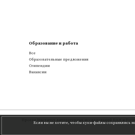
Образование и работа
Все
Образовательные предложения
Стипендии
Вакансии
Проект
Институт литературных исследований ПАН
и
Позн
Если вы не хотите, чтобы куки-файлы сохранялись н