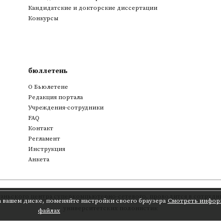
Кандидатские и докторские диссертации
Конкурсы
бюллетень
О Бьюлетене
Редакция портала
Учреждения-сотрудники
FAQ
Контакт
Регламент
Инструкция
Анкета
аньского центра суперкомпьютерно-сетевого
,
проводится в сотрудни
а вашем диске, поменяйте настройки своего браузера
Смотреть инфор
университетских полонистик
файлах