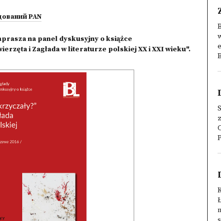
дований PAN
w
aprasza na panel dyskusyjny o książce
e
rzęta i Zagłada w literaturze polskiej XX i XXI wieku".
B
C
P
K
n
s