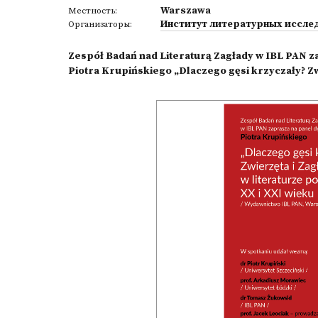
Warszawa
Местность:
Институт литературных иссле
Организаторы:
Zespół Badań nad Literaturą Zagłady w IBL PAN z
Piotra Krupińskiego „Dlaczego gęsi krzyczały? Zwie