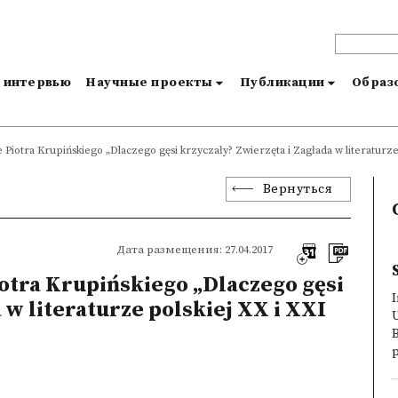
и интервью
Научные проекты
Публикации
Образо
e Piotra Krupińskiego „Dlaczego gęsi krzyczały? Zwierzęta i Zagłada w literaturze
Вернуться
Дата размещения: 27.04.2017
otra Krupińskiego „Dlaczego gęsi
 w literaturze polskiej XX i XXI
U
B
p