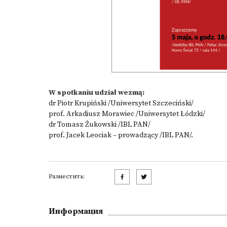
W spotkaniu udział wezmą:
dr Piotr Krupiński /Uniwersytet Szczeciński/
prof. Arkadiusz Morawiec /Uniwersytet Łódzki/
dr Tomasz Żukowski /IBL PAN/
prof. Jacek Leociak – prowadzący /IBL PAN/.
Разместить:
Информация