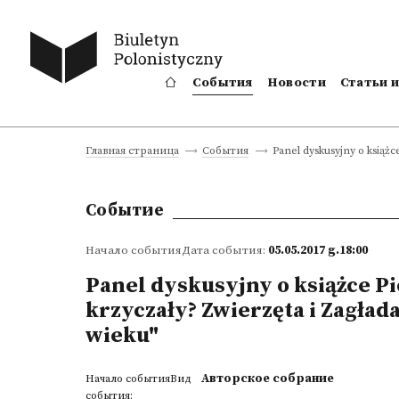
События
Новости
Статьи 
Panel dyskusyjny o książc
Главная страница
События
Событие
Начало событияДата события:
05.05.2017 g.18:00
Panel dyskusyjny o książce Pi
krzyczały? Zwierzęta i Zagłada
wieku"
Авторское собрание
Начало событияВид
события: