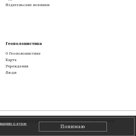
Издательские новинки
Геополонистика
О Геополонистике
Kарта
Учреждения
Люди
честве с
Комитет литературных наук ПАН
и Конференцией
мацию о куки-
Понимаю