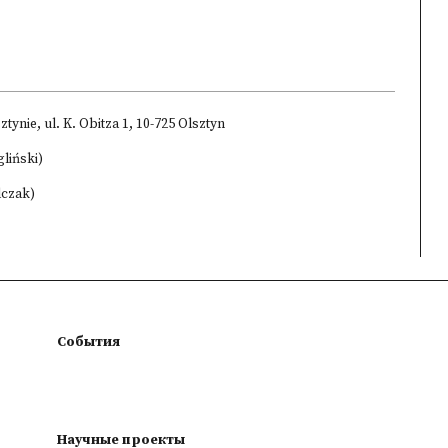
nie, ul. K. Obitza 1, 10-725 Olsztyn
liński)
lczak)
События
Научные проекты