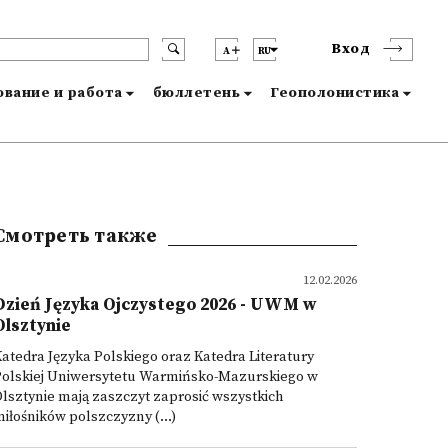
Вход
A
RU
вание и работа
бюллетень
Геополонистика
Смотреть также
12.02.2026
Dzień Języka Ojczystego 2026 - UWM w
Olsztynie
atedra Języka Polskiego oraz Katedra Literatury
Polskiej Uniwersytetu Warmińsko-Mazurskiego w
lsztynie mają zaszczyt zaprosić wszystkich
iłośników polszczyzny (...)