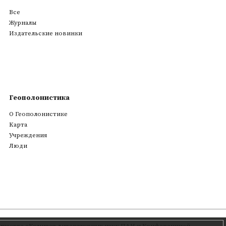
Все
Журналы
Издательские новинки
Геополонистика
О Геополонистике
Kарта
Учреждения
Люди