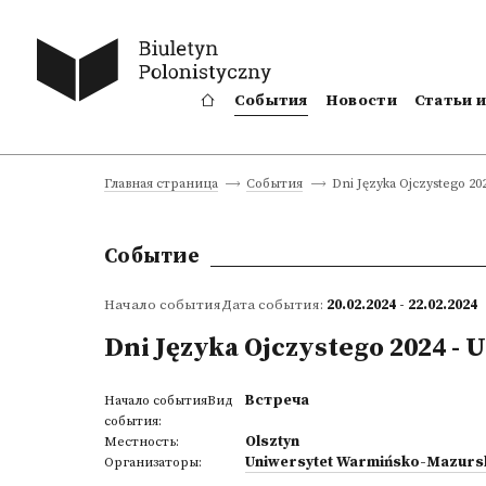
События
Новости
Статьи 
Dni Języka Ojczystego 20
Главная страница
События
Событие
Начало событияДата события:
20.02.2024 - 22.02.2024
Dni Języka Ojczystego 2024 -
Встреча
Начало событияВид
события:
Olsztyn
Местность:
Uniwersytet Warmińsko-Mazursk
Организаторы: