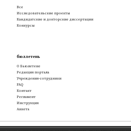
Все
Исследовательские проекты
Кандидатские и докторские диссертации
Конкурсы
бюллетень
О Бьюлетене
Редакция портала
Учреждения-сотрудники
FAQ
Контакт
Регламент
Инструкция
Анкета