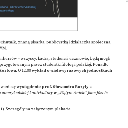
2
 Chutnik,
znaną pisarką, publicystką i działaczką społeczną,
UWM.
nkursów – wszyscy, kadra, studenci i uczniowie, będą mogli
przygotowanym przez studentki filologii polskiej. Ponadto
 Kortowa
. O 12:00
wykład o wielowyrazowych jednostkach
 zwieńczy
wystąpienie prof. Sławomira Buryły
z
amerykańskiej kontrkultury w ,,Piątym Aniele“ Jana Józefa
1). Szczegóły na załączonym plakacie.