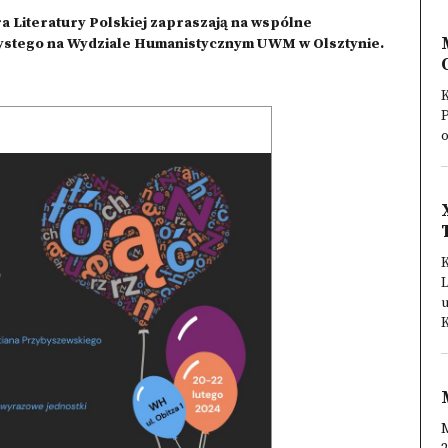
a Literatury Polskiej zapraszają na wspólne
ystego na Wydziale Humanistycznym UWM w Olsztynie.
K
P
K
u
K
M