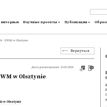
и интервью
Научные проекты
Публикации
Образо
24 - UWM w Olsztynie
Вернуться
Дата размещения: 13.02.2024
 UWM w Olsztynie
K
O
m
i w Olsztynie