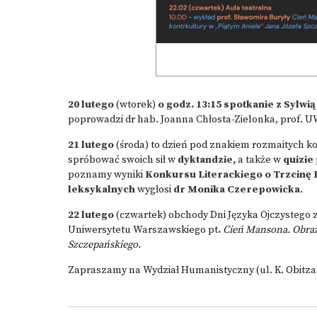
20 lutego
(wtorek)
o godz. 13:15 spotkanie z Sylwią
poprowadzi dr hab. Joanna Chłosta-Zielonka, prof. 
21 lutego
(środa) to dzień pod znakiem rozmaitych ko
spróbować swoich sił w
dyktandzie,
a także w
quizie
poznamy wyniki
Konkursu Literackiego o Trzcinę
leksykalnych
wygłosi
dr Monika Czerepowicka
.
22 lutego
(czwartek) obchody Dni Języka Ojczystego
Uniwersytetu Warszawskiego pt
.
Cień Mansona. Obraz 
Szczepańskiego.
Zapraszamy na Wydział Humanistyczny (ul. K. Obitza 