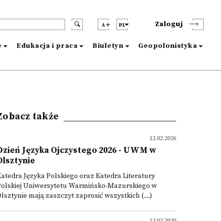
Zaloguj
A
PL
e
Edukacja i praca
Biuletyn
Geopolonistyka
Zobacz także
12.02.2026
Dzień Języka Ojczystego 2026 - UWM w
Olsztynie
atedra Języka Polskiego oraz Katedra Literatury
Polskiej Uniwersytetu Warmińsko-Mazurskiego w
lsztynie mają zaszczyt zaprosić wszystkich (...)
12.02.2020