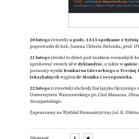
20 lutego
(wtorek)
o godz. 13:15 spotkanie z Sylwią
poprowadzi dr hab. Joanna Chłosta-Zielonka, prof. 
21 lutego
(środa) to dzień pod znakiem rozmaitych ko
spróbować swoich sił w
dyktandzie,
a także w
quizie
poznamy wyniki
Konkursu Literackiego o Trzcinę
leksykalnych
wygłosi
dr Monika Czerepowicka
.
22 lutego
(czwartek) obchody Dni Języka Ojczystego
Uniwersytetu Warszawskiego pt
.
Cień Mansona. Obraz 
Szczepańskiego.
Zapraszamy na Wydział Humanistyczny (ul. K. Obitza 
Udostępnij: