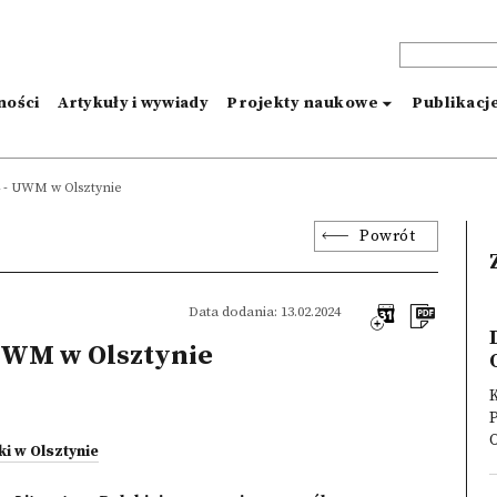
ności
Artykuły i wywiady
Projekty naukowe
Publikacj
4 - UWM w Olsztynie
Powrót
Data dodania: 13.02.2024
 UWM w Olsztynie
K
O
i w Olsztynie