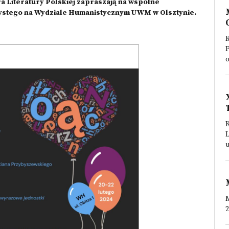
a Literatury Polskiej zapraszają na wspólne
ystego na Wydziale Humanistycznym UWM w Olsztynie.
K
P
K
u
M
2