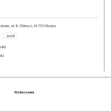
nie, ul. K. Obitza 1, 10-725 Olsztyn
a
język
ski)
ak)
Wydarzenia