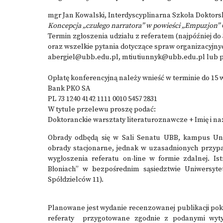
mgr Jan Kowalski, Interdyscyplinarna Szkoła Doktorsk
Koncepcja „czułego narratora” w powieści „Empuzjon” 
Termin zgłoszenia udziału z referatem (najpóźniej do 3
oraz wszelkie pytania dotyczące spraw organizacyjny
abergiel@ubb.edu.pl, mtiutiunnyk@ubb.edu.pl lub
Opłatę konferencyjną należy wnieść w terminie do 15 w
Bank PKO SA
PL 73 1240 4142 1111 0010 5457 2831
W tytule przelewu proszę podać:
Doktoranckie warsztaty literaturoznawcze + Imię i na
Obrady odbędą się w Sali Senatu UBB, kampus Uniw
obrady stacjonarne, jednak w uzasadnionych przypa
wygłoszenia referatu on-line w formie zdalnej. I
Błoniach” w bezpośrednim sąsiedztwie Uniwersyt
Spółdzielców 11).
Planowane jest wydanie recenzowanej publikacji po
referaty przygotowane zgodnie z podanymi wyty