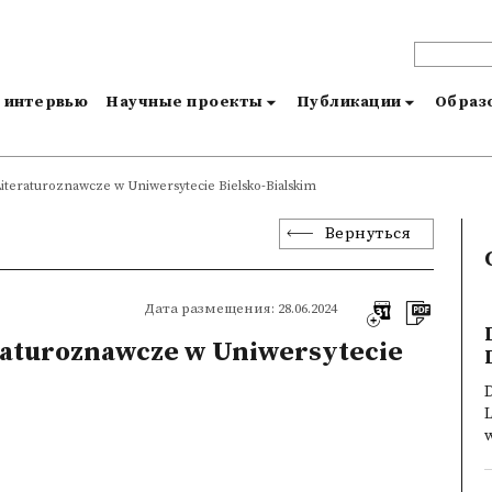
и интервью
Научные проекты
Публикации
Образо
iteraturoznawcze w Uniwersytecie Bielsko-Bialskim
Вернуться
Дата размещения: 28.06.2024
raturoznawcze w Uniwersytecie
L
w