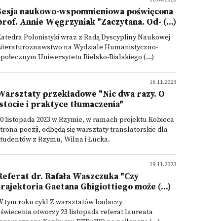
Sesja naukowo-wspomnieniowa poświęcona
prof. Annie Węgrzyniak "Zaczytana. Od- (...)
atedra Polonistyki wraz z Radą Dyscypliny Naukowej
Literaturoznawstwo na Wydziale Humanistyczno-
połecznym Uniwersytetu Bielsko-Bialskiego (...)
16.11.2023
Warsztaty przekładowe "Nic dwa razy. O
istocie i praktyce tłumaczenia"
0 listopada 2023 w Rzymie, w ramach projektu Kobieca
trona poezji, odbędą się warsztaty translatorskie dla
studentów z Rzymu, Wilna i Łucka.
19.11.2023
Referat dr. Rafała Waszczuka "Czy
trajektoria Gaetana Ghigiottiego może (...)
W tym roku cykl Z warsztatów badaczy
świecenia otworzy 23 listopada referat laureata