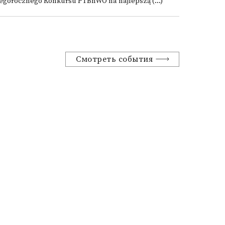
tegorocznego Konkursu PTBnWO na najlepszą (...)
Смотреть события