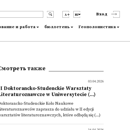
Вход
A
RU
вание и работа
бюллетень
Геополонистика
Смотреть также
03.04.2026
II Doktorancko-Studenckie Warsztaty
Literaturoznawcze w Uniwersytecie (...)
Doktorancko-Studenckie Koło Naukowe
iteraturoznawców zaprasza do udziału w II edycji
arsztatów literaturoznawczych, które odbędą się (...)
16.04.2026