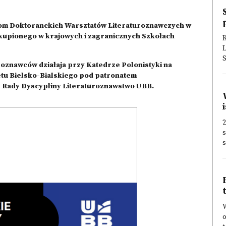
om Doktoranckich Warsztatów Literaturoznawczych w
skupionego w krajowych i zagranicznych Szkołach
K
S
znawców działaja przy Katedrze Polonistyki na
u Bielsko-Bialskiego pod patronatem
z Rady Dyscypliny Literaturoznawstwo UBB.
2
s
o