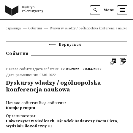
Menu
ная страница
События
Dyskursy władzy / ogólnopolska konferencja naukowa
Вернуться
Событие
Начало событияДата события:
19.03.2022 - 20.03.2022
Дата размещения: 07.01.2022
Dyskursy władzy / ogólnopolska
konferencja naukowa
Начало событияВид события:
Конференция
Организаторы:
Uniwersytet w Siedlcach
,
Ośrodek Badawczy Facta Ficta
,
Wydział Filozoficzny UJ