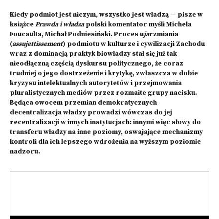
Kiedy podmiot jest niczym, wszystko jest władzą — pisze w
książce
Prawda i władza
polski komentator myśli Michela
Foucaulta, Michał Podniesiński. Proces u
ja
rzmiania
(
assujettissement
) podmiotu w kulturze i cywilizacji Zachodu
wraz z dominacją praktyk biowładzy stał się już tak
nieodłączną częścią dyskursu politycznego, że coraz
trudniej o jego dostrzeżenie i krytykę, zwłaszcza w dobie
kryzysu intelektualnych autorytetów i przejmowania
pluralistycznych mediów przez rozmaite grupy nacisku.
Będąca owocem przemian demokratycznych
decentralizacja władzy prowadzi wówczas do jej
recentralizacji w innych instytucjach: innymi więc słowy do
transferu władzy na inne poziomy, oswajające mechanizmy
kontroli dla ich lepszego wdrożenia na wyższym poziomie
nadzoru.