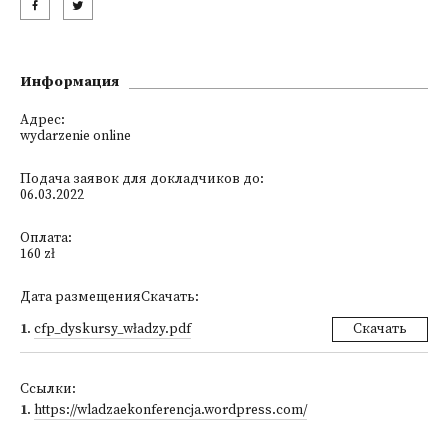
Информация
Адрес:
wydarzenie online
Подача заявок для докладчиков до:
06.03.2022
Оплата:
160 zł
Дата размещенияСкачать:
1
.
cfp_dyskursy_władzy.pdf
Скачать
Ссылки:
1
.
https://wladzaekonferencja.wordpress.com/