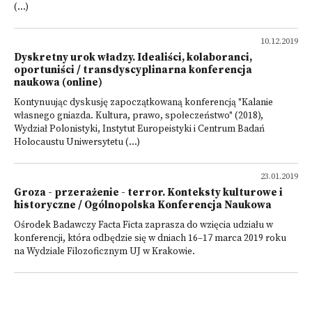
(...)
10.12.2019
Dyskretny urok władzy. Idealiści, kolaboranci,
oportuniści / transdyscyplinarna konferencja
naukowa (online)
Kontynuując dyskusję zapoczątkowaną konferencją "Kalanie
własnego gniazda. Kultura, prawo, społeczeństwo" (2018),
Wydział Polonistyki, Instytut Europeistyki i Centrum Badań
Holocaustu Uniwersytetu (...)
23.01.2019
Groza - przerażenie - terror. Konteksty kulturowe i
historyczne / Ogólnopolska Konferencja Naukowa
Ośrodek Badawczy Facta Ficta zaprasza do wzięcia udziału w
konferencji, która odbędzie się w dniach 16–17 marca 2019 roku
na Wydziale Filozoficznym UJ w Krakowie.