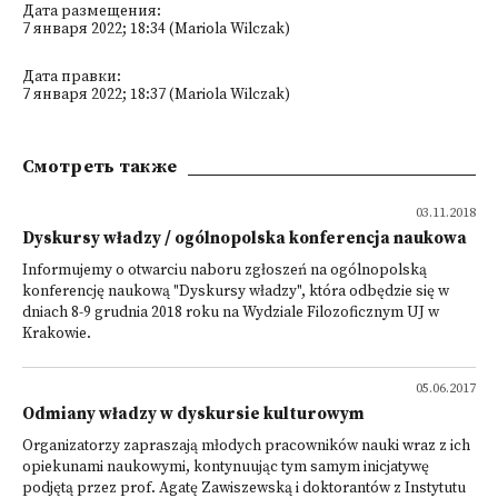
Дата размещения:
7 января 2022; 18:34 (Mariola Wilczak)
Дата правки:
7 января 2022; 18:37 (Mariola Wilczak)
Смотреть также
03.11.2018
Dyskursy władzy / ogólnopolska konferencja naukowa
Informujemy o otwarciu naboru zgłoszeń na ogólnopolską
konferencję naukową "Dyskursy władzy", która odbędzie się w
dniach 8-9 grudnia 2018 roku na Wydziale Filozoficznym UJ w
Krakowie.
05.06.2017
Odmiany władzy w dyskursie kulturowym
Organizatorzy zapraszają młodych pracowników nauki wraz z ich
opiekunami naukowymi, kontynuując tym samym inicjatywę
podjętą przez prof. Agatę Zawiszewską i doktorantów z Instytutu