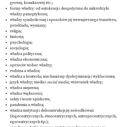
growej, komiksowej etc.;
formy władzy: od autokracji i despotyzmu do mikrofizyki
władzy panoptykonu;
władzy symbolicznej i sposobów jej wewnętrznego transferu,
przekładu, wymiany;
religia;
historia;
psychologia;
socjologia;
władza polityczna;
władza ekonomiczna;
sprzeciw wobec władzy;
rodzina a władza;
władza a kontrola; mechanizmy dyskryminacji i wykluczenia;
język władzy; media i
social media
; wizerunek władzy;
władza niejawna;
władza większości;
sekty i teorie spiskowe;
pandemia a władza;
władza instytucji i dekonstrukcji jej ześrodkowań
(logocentrycznych, etnocentrycznych, antropocentrycznych,
egocentrycznych itp.);