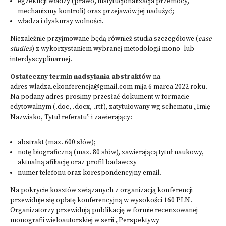
egzekucji władzy (prawo, instytucjonalizacja przemocy,
mechanizmy kontroli) oraz przejawów jej nadużyć;
władza i dyskursy wolności.
Niezależnie przyjmowane będą również studia szczegółowe (
case
studies
) z wykorzystaniem wybranej metodologii mono- lub
interdyscyplinarnej.
Ostateczny termin nadsyłania abstraktów
na
adres
wladza.ekonferencja@gmail.com
mija 6 marca 2022 roku.
Na podany adres prosimy przesłać dokument w formacie
edytowalnym (.doc, .docx, .rtf), zatytułowany wg schematu „Imię
Nazwisko, Tytuł referatu” i zawierający:
abstrakt (max. 600 słów);
notę biograficzną (max. 80 słów), zawierającą tytuł naukowy,
aktualną afiliację oraz profil badawczy
numer telefonu oraz korespondencyjny email.
Na pokrycie kosztów związanych z organizacją konferencji
przewiduje się opłatę konferencyjną w wysokości 160 PLN.
Organizatorzy przewidują publikację w formie recenzowanej
monografii wieloautorskiej w serii „Perspektywy