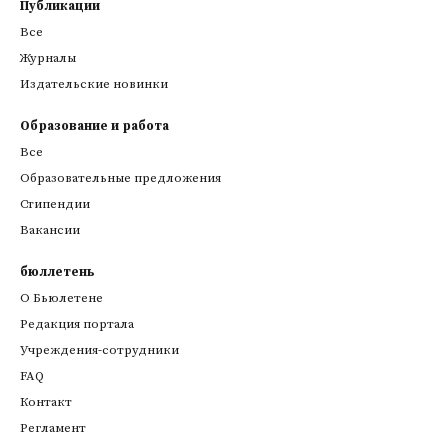
Публикации
Все
Журналы
Издательские новинки
Образование и работа
Все
Образовательные предложения
Стипендии
Вакансии
бюллетень
О Бьюлетене
Редакция портала
Учреждения-сотрудники
FAQ
Контакт
Регламент