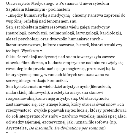
Uniwersytetu Medycznego w Poznaniu i Uniwersyteckim
Szpitalem Klinicznym - pod hasłem
- „między humanistyką a medycyną” chcemy Państwa zaprosić do
wspólnej refleksji nad fenomenem snu.
Sen jest obiektem zainteresowania wielu gałęzi medycyny
(neurologii, psychiatrii, pulmonologii, laryngologii, kardiologii),
ale też psychologii oraz dyscyplin humanistycznych –
literaturoznawstwa, kulturoznawstwa, historii, historii sztuki czy
teologii. Wynika to z
faktu, że refleksji medycznej nad snem towarzyszyła zawsze
otoczka filozoficzna, a badania empiryczne nad nim rozwijały się
równolegle do przekonań o jego magicznej, proroczej bądź
heurystycznej mocy, w ramach których sen uznawano za
szczególnego rodzaju komunikat.
Sen był też tematem wielu dzieł artystycznych (literackich,
malarskich, filmowych), a estetyka oniryczna stanowi
rozpoznawalną konwencję artystyczną. Od starożytności
zastanawiano się, czy istnieje klucz, który otwiera świat snów i ich
rzeczywistość. Zwykle pojawiali się też ludzie, którzy pretendowali
do roli interpretatorów snów – zarówno wszelkiej maści specjaliści
od wiedzy tajemnej, ezoterycznej, jak i uznani filozofowie (np.
Arystoteles,
De insomniis, De divinatione per somnum
).