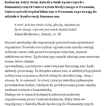
Badań im. Edyty Stein, Katedra Nauk Społecznych i
Humanistycznych Uniwersytetu Medycznego w Poznaniu,
Uniwersytecki Szpital Kliniczny w Poznaniu zapraszają do
udziału w konferencji
Fenomen snu
.
A sen? Ach ten świat cichy, głuchy, tajemniczy
Życie duszy, czyż nie jest warte badań ludzi!
Adam Mickiewicz,
Dziady
, cz. III
Sen jest niezbędny dla regeneracji i przywrócenia sprawności
organizmu. Pozwala oszczędzać ograniczone zasoby energii,
uchronić nasze ciała przed wczesnym zużyciem, stanowi
antidotum na stres. Zgoła inny jego aspekt ukazują nam marzenia
senne, które chętnie
opowiadamy, a przeżycia z nimi związane fascynują nas, bądź
niekiedy przerażają. Ta dwojaka natura snu, w niektórych językach
uchwycona za pomocą dwóch różnych określeń (ang.
sleep /
dream
, fr,
le sommeil / le rêve
), czyni go interdyscyplinarnym
przedmiotem badań, zdolnym do przekraczania granic między
naukami ścisłymi a humanistyką.
Dlatego też w ramach kolejnej konferencji naukowej
organizowanej przez Centrum Badań im. Edyty Stein we
współpracy z Katedrą Nauk Społecznych i Humanistycznych