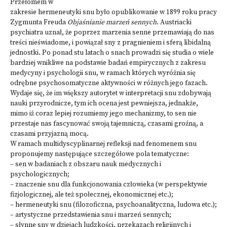
Przełomem w
zakresie hermeneutyki snu było opublikowanie w 1899 roku pracy
Zygmunta Freuda
Objaśnianie marzeń sennych
. Austriacki
psychiatra uznał, że poprzez marzenia senne przemawiają do nas
treści nieświadome, i powiązał sny z pragnieniem i sferą libidalną
jednostki. Po ponad stu latach o snach prowadzi się studia o wiele
bardziej wnikliwe na podstawie badań empirycznych z zakresu
medycyny i psychologii snu, w ramach których wyróżnia się
odrębne psychosomatyczne aktywności w różnych jego fazach.
Wydaje się, że im większy autorytet w interpretacji snu zdobywają
nauki przyrodnicze, tym ich ocena jest pewniejsza, jednakże,
mimo iż coraz lepiej rozumiemy jego mechanizmy, to sen nie
przestaje nas fascynować swoją tajemniczą, czasami groźną, a
czasami przyjazną mocą.
W ramach multidyscyplinarnej refleksji nad fenomenem snu
proponujemy następujące szczegółowe pola tematyczne:
– sen w badaniach z obszaru nauk medycznych i
psychologicznych;
– znaczenie snu dla funkcjonowania człowieka (w perspektywie
fizjologicznej, ale też społecznej, ekonomicznej etc.);
– hermeneutyki snu (filozoficzna, psychoanalityczna, ludowa etc.);
– artystyczne przedstawienia snu i marzeń sennych;
– słynne sny w dziejach ludzkości, przekazach religijnych i