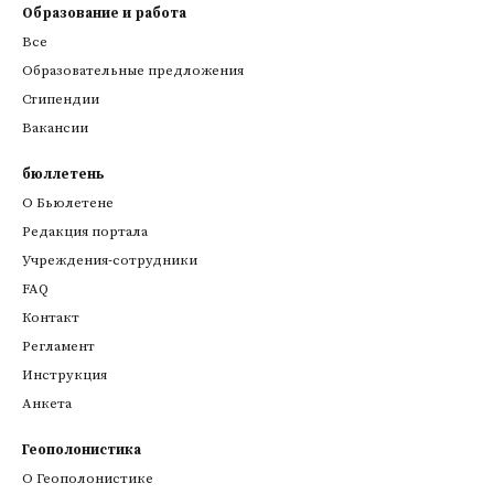
Образование и работа
Все
Образовательные предложения
Стипендии
Вакансии
бюллетень
О Бьюлетене
Редакция портала
Учреждения-сотрудники
FAQ
Контакт
Регламент
Инструкция
Анкета
Геополонистика
О Геополонистике