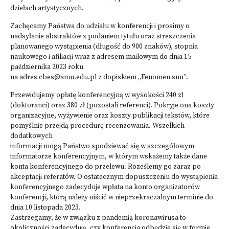
dziełach artystycznych.
Zachęcamy Państwa do udziału w konferencji i prosimy o
nadsyłanie abstraktów z podaniem tytułu oraz streszczenia
planowanego wystąpienia (długość do 900 znaków), stopnia
naukowego i afiliacji wraz z adresem mailowym do dnia 15
października 2023 roku
na adres cbes@amu.edu.pl z dopiskiem „Fenomen snu”.
Przewidujemy opłatę konferencyjną w wysokości 240 zł
(doktoranci) oraz 380 zł (pozostali referenci). Pokryje ona koszty
organizacyjne, wyżywienie oraz koszty publikacji tekstów, które
pomyślnie przejdą procedurę recenzowania. Wszelkich
dodatkowych
informacji mogą Państwo spodziewać się w szczegółowym
informatorze konferencyjnym, w którym wskażemy także dane
konta konferencyjnego do przelewu. Roześlemy go zaraz po
akceptacji referatów. O ostatecznym dopuszczeniu do wystąpienia
konferencyjnego zadecyduje wpłata na konto organizatorów
konferencji, którą należy uiścić w nieprzekraczalnym terminie do
dnia 10 listopada 2023.
Zastrzegamy, że w związku z pandemią koronawirusa to
okoliczności zadecydują, czy konferencja odbędzie się w formie