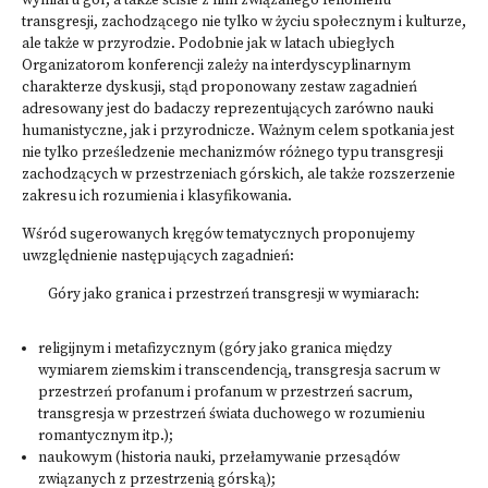
wymiaru gór, a także ściśle z nim związanego fenomenu
transgresji, zachodzącego nie tylko w życiu społecznym i kulturze,
ale także w przyrodzie. Podobnie jak w latach ubiegłych
Organizatorom konferencji zależy na interdyscyplinarnym
charakterze dyskusji, stąd proponowany zestaw zagadnień
adresowany jest do badaczy reprezentujących zarówno nauki
humanistyczne, jak i przyrodnicze. Ważnym celem spotkania jest
nie tylko prześledzenie mechanizmów różnego typu transgresji
zachodzących w przestrzeniach górskich, ale także rozszerzenie
zakresu ich rozumienia i klasyfikowania.
Wśród sugerowanych kręgów tematycznych proponujemy
uwzględnienie następujących zagadnień:
Góry jako granica i przestrzeń transgresji w wymiarach:
religijnym i metafizycznym (góry jako granica między
wymiarem ziemskim i transcendencją, transgresja sacrum w
przestrzeń profanum i profanum w przestrzeń sacrum,
transgresja w przestrzeń świata duchowego w rozumieniu
romantycznym itp.);
naukowym (historia nauki, przełamywanie przesądów
związanych z przestrzenią górską);