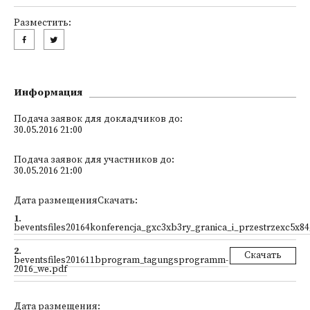
Разместить:
Информация
Подача заявок для докладчиков до:
30.05.2016 21:00
Подача заявок для участников до:
30.05.2016 21:00
Дата размещенияСкачать:
1
.
beventsfiles20164konferencja_gxc3xb3ry_granica_i_przestrzexc5x84
2
.
Скачать
beventsfiles201611bprogram_tagungsprogramm-
2016_we.pdf
Дата размещения: