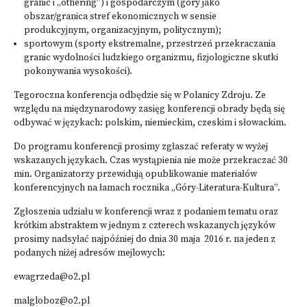
granic i „othering”) i gospodarczym (góry jako
obszar/granica stref ekonomicznych w sensie
produkcyjnym, organizacyjnym, politycznym);
sportowym (sporty ekstremalne, przestrzeń przekraczania
granic wydolności ludzkiego organizmu, fizjologiczne skutki
pokonywania wysokości).
Tegoroczna konferencja odbędzie się w Polanicy Zdroju. Ze
względu na międzynarodowy zasięg konferencji obrady będą się
odbywać w językach: polskim, niemieckim, czeskim i słowackim.
Do programu konferencji prosimy zgłaszać referaty w wyżej
wskazanych językach. Czas wystąpienia nie może przekraczać 30
min. Organizatorzy przewidują opublikowanie materiałów
konferencyjnych na łamach rocznika „Góry-Literatura-Kultura”.
Zgłoszenia udziału w konferencji wraz z podaniem tematu oraz
krótkim abstraktem w jednym z czterech wskazanych języków
prosimy nadsyłać najpóźniej do dnia 30 maja 2016 r. na jeden z
podanych niżej adresów mejlowych:
ewagrzeda@o2.pl
malgloboz@o2.pl