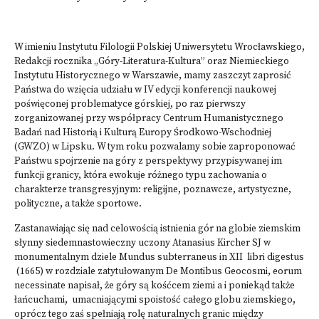
W imieniu Instytutu Filologii Polskiej Uniwersytetu Wrocławskiego,
Redakcji rocznika „Góry-Literatura-Kultura” oraz Niemieckiego
Instytutu Historycznego w Warszawie, mamy zaszczyt zaprosić
Państwa do wzięcia udziału w IV edycji konferencji naukowej
poświęconej problematyce górskiej, po raz pierwszy
zorganizowanej przy współpracy Centrum Humanistycznego
Badań nad Historią i Kulturą Europy Środkowo-Wschodniej
(GWZO) w Lipsku. W tym roku pozwalamy sobie zaproponować
Państwu spojrzenie na góry z perspektywy przypisywanej im
funkcji granicy, która ewokuje różnego typu zachowania o
charakterze transgresyjnym: religijne, poznawcze, artystyczne,
polityczne, a także sportowe.
Zastanawiając się nad celowością istnienia gór na globie ziemskim
słynny siedemnastowieczny uczony Atanasius Kircher SJ w
monumentalnym dziele Mundus subterraneus in XII libri digestus
(1665) w rozdziale zatytułowanym De Montibus Geocosmi, eorum
necessinate napisał, że góry są kośćcem ziemi a i poniekąd także
łańcuchami, umacniającymi spoistość całego globu ziemskiego,
oprócz tego zaś spełniają rolę naturalnych granic między