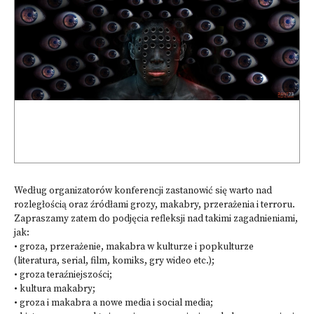
Według organizatorów konferencji zastanowić się warto nad
rozległością oraz źródłami grozy, makabry, przerażenia i terroru.
Zapraszamy zatem do podjęcia refleksji nad takimi zagadnieniami,
jak:
• groza, przerażenie, makabra w kulturze i popkulturze
(literatura, serial, film, komiks, gry wideo etc.);
• groza teraźniejszości;
• kultura makabry;
• groza i makabra a nowe media i social media;