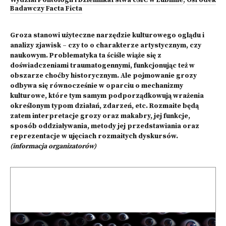
Wydział Politologii i Dziennikarstwa UMC w Lublinie
,
Ośrodek
Badawczy Facta Ficta
Groza stanowi użyteczne narzędzie kulturowego oglądu i
analizy zjawisk – czy to o charakterze artystycznym, czy
naukowym. Problematyka ta ściśle wiąże się z
doświadczeniami traumatogennymi, funkcjonując też w
obszarze choćby historycznym. Ale pojmowanie grozy
odbywa się równocześnie w oparciu o mechanizmy
kulturowe, które tym samym podporządkowują wrażenia
określonym typom działań, zdarzeń, etc. Rozmaite będą
zatem interpretacje grozy oraz makabry, jej funkcje,
sposób oddziaływania, metody jej przedstawiania oraz
reprezentacje w ujęciach rozmaitych dyskursów.
(informacja organizatorów)