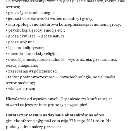
• historyczne aspekty i wymiary grozy, ujęcia makabry, rozumienie
terroru;
• groza życia społecznego;
• jednostki i zbiorowości wobec makabry i grozy;
• antropologiczno-kulturowa konceptualizacja fenomenu grozy;
• psychologia grozy, emocje etc.;
• groza cywilizacji – groza natury;
• groza wojenna;
• lęki apokaliptyczne;
• filozofia i konteksty religijne;
• obcość, inność, monstrualność – wyobrażenia, przekonania,
osądy, imaginaria;
• zagrożenia współczesności;
• terror postnowoczesności – nowe technologie, social media,
terror medialny;
• władza i groza;
Niezależnie od wymienionych, Organizatorzy konferencji są
otwarci na jeszcze inne propozycje wystąpień.
Ostateczny termin nadsyłania abstraktów
na adres
gim.ekonferencja@gmail.com
mija 27 lutego 2021 roku. Na
podany adres należy przesłać: