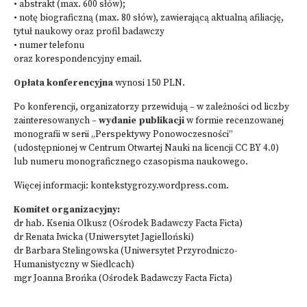
• abstrakt (max. 600 słów);
• notę biograficzną (max. 80 słów), zawierającą aktualną afiliację,
tytuł naukowy oraz profil badawczy
• numer telefonu
oraz korespondencyjny email.
Opłata konferencyjna
wynosi 150 PLN.
Po konferencji, organizatorzy przewidują – w zależności od liczby
zainteresowanych –
wydanie publikacji
w formie recenzowanej
monografii w serii „Perspektywy Ponowoczesności”
(udostępnionej w Centrum Otwartej Nauki na licencji CC BY 4.0)
lub numeru monograficznego czasopisma naukowego.
Więcej informacji:
kontekstygrozy.wordpress.com
.
Komitet organizacyjny:
dr hab. Ksenia Olkusz (Ośrodek Badawczy Facta Ficta)
dr Renata Iwicka (Uniwersytet Jagielloński)
dr Barbara Stelingowska (Uniwersytet Przyrodniczo-
Humanistyczny w Siedlcach)
mgr Joanna Brońka (Ośrodek Badawczy Facta Ficta)