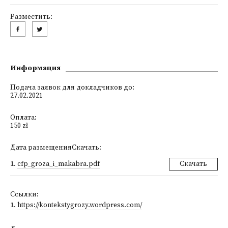
Разместить:
Информация
Подача заявок для докладчиков до:
27.02.2021
Оплата:
150 zł
Дата размещенияСкачать:
1
.
cfp_groza_i_makabra.pdf
Скачать
Ссылки:
1
.
https://kontekstygrozy.wordpress.com/