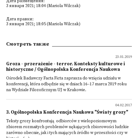
Дата размещения:
3 января 2021; 18:04 (Mariola Wilczak)
Дата правки:
3 января 2021; 18:05 (Mariola Wilczak)
Смотреть также
23.01.2019
Groza - przerażenie - terror. Konteksty kulturowe i
historyczne / Ogólnopolska Konferencja Naukowa
Ośrodek Badawczy Facta Ficta zaprasza do wzięcia udziału w
konferencji, która odbędzie się w dniach 16–17 marca 2019 roku
na Wydziale Filozoficznym UJ w Krakowie.
04.02.2017
3. Ogólnopolska Konferencja Naukowa "Światy grozy"
Teksty grozy konfrontują odbiorców z wielopoziomowym
zbiorem rozmaitych problemów nękających zbiorowości ludzkie
zarówno obecnie, jak i tych mających źródło w przeszłości czy w