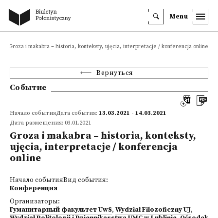
Menu
Groza i makabra – historia, konteksty, ujęcia, interpretacje / konferencja online
Вернуться
Событие
Начало событияДата события:
13.03.2021 - 14.03.2021
Дата размещения: 03.01.2021
Groza i makabra – historia, konteksty,
ujęcia, interpretacje / konferencja
online
Начало событияВид события:
Конференция
Организаторы:
Гуманитарный факультет UwS
,
Wydział Filozoficzny UJ
,