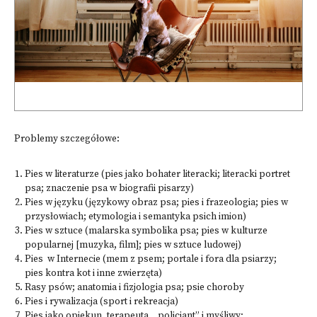
Problemy szczegółowe:
Pies w literaturze (pies jako bohater literacki; literacki portret
psa; znaczenie psa w biografii pisarzy)
Pies w języku (językowy obraz psa; pies i frazeologia; pies w
przysłowiach; etymologia i semantyka psich imion)
Pies w sztuce (malarska symbolika psa; pies w kulturze
popularnej [muzyka, film]; pies w sztuce ludowej)
Pies w Internecie (mem z psem; portale i fora dla psiarzy;
pies kontra kot i inne zwierzęta)
Rasy psów; anatomia i fizjologia psa; psie choroby
Pies i rywalizacja (sport i rekreacja)
Pies jako opiekun, terapeuta, „policjant” i myśliwy;