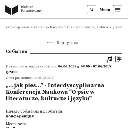
Menu
 Interdyscyplinarna Konferencja Naukowa "O psie w literaturze, kulturze i języku"
Вернуться
Событие
Начало событияДата события:
06.06.2018 g.08:00 - 07.06.2018
g.23:00
Дата размещения: 21.12.2017
„…jak pies…” - Interdyscyplinarna
Konferencja Naukowa "O psie w
literaturze, kulturze i języku"
Начало событияВид события:
Конференция
Местность: