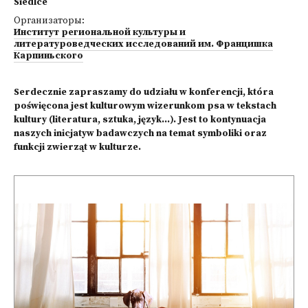
Siedlce
Организаторы:
Институт региональной культуры и
литературоведческих исследований им. Францишка
Карпиньского
Serdecznie zapraszamy do udziału w konferencji, która
poświęcona jest kulturowym wizerunkom psa w tekstach
kultury (literatura, sztuka, język…). Jest to kontynuacja
naszych inicjatyw badawczych na temat symboliki oraz
funkcji zwierząt w kulturze.