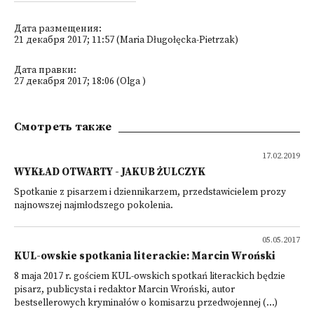
Дата размещения:
21 декабря 2017; 11:57 (Maria Długołęcka-Pietrzak)
Дата правки:
27 декабря 2017; 18:06 (Olga )
Смотреть также
17.02.2019
WYKŁAD OTWARTY - JAKUB ŻULCZYK
Spotkanie z pisarzem i dziennikarzem, przedstawicielem prozy
najnowszej najmłodszego pokolenia.
05.05.2017
KUL-owskie spotkania literackie: Marcin Wroński
8 maja 2017 r. gościem KUL-owskich spotkań literackich będzie
pisarz, publicysta i redaktor Marcin Wroński, autor
bestsellerowych kryminałów o komisarzu przedwojennej (...)