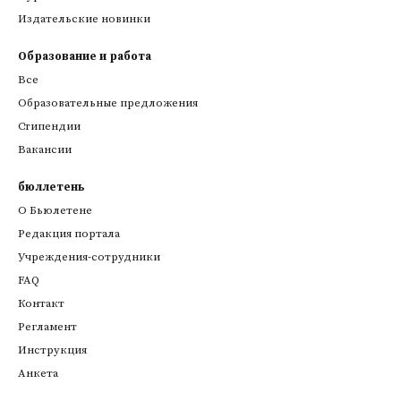
Издательские новинки
Образование и работа
Все
Образовательные предложения
Стипендии
Вакансии
бюллетень
О Бьюлетене
Редакция портала
Учреждения-сотрудники
FAQ
Контакт
Регламент
Инструкция
Анкета