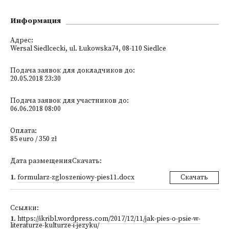
Информация
Адрес:
Wersal Siedlcecki, ul. Łukowska74, 08-110 Siedlce
Подача заявок для докладчиков до:
20.05.2018 23:30
Подача заявок для участников до:
06.06.2018 08:00
Оплата:
85 euro / 350 zł
Дата размещенияСкачать:
1
.
formularz-zgloszeniowy-pies11.docx
Скачать
Ссылки:
1
.
https://ikribl.wordpress.com/2017/12/11/jak-pies-o-psie-w-
literaturze-kulturze-i-jezyku/