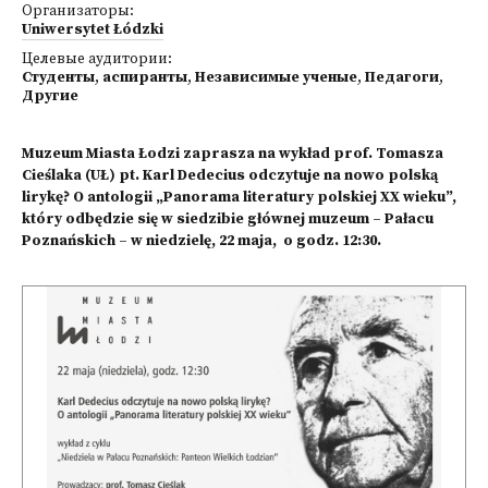
Организаторы:
Uniwersytet Łódzki
Целевые аудитории:
Студенты
,
аспиранты
,
Независимые ученые
,
Педагоги
,
Другие
Muzeum Miasta Łodzi zaprasza na wykład prof. Tomasza
Cieślaka (UŁ) pt. Karl Dedecius odczytuje na nowo polską
lirykę? O antologii „Panorama literatury polskiej XX wieku”,
który odbędzie się w siedzibie głównej muzeum – Pałacu
Poznańskich – w niedzielę, 22 maja, o godz. 12:30.