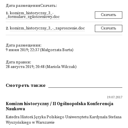
Дата размещенияСкачать:
1
.
komizm_historyczny_3_-
Скачать
_formularz_zgåoszeniowy.doc
2
.
komizm_historyczny_3_-_zaproszenie.doc
Скачать
Дата размещения:
9 июня 2019; 22:37 (Małgorzata Burta)
Дата правки:
28 августа 2019; 20:48 (Mariola Wilczak)
Смотреть также
19.07.2017
Komizm historyczny / II Ogólnopolska Konferencja
Naukowa
Katedra Historii Języka Polskiego Uniwersytetu Kardynała Stefana
Wyszyńskiego w Warszawie