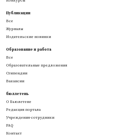
Конкурсы
Публикации
Все
Журналы
Издательские новинки
Образование и работа
Все
Образовательные предложения
Стипендии
Вакансии
бюллетень
О Бьюлетене
Редакция портала
Учреждения-сотрудники
FAQ
Контакт