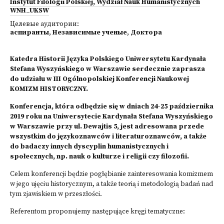
Instytut Filologii Polskiej, Wydział Nauk Humanistycznych
WNH_UKSW
Целевые аудитории:
аспиранты
,
Независимые ученые
,
Доктора
Katedra Historii Języka Polskiego Uniwersytetu Kardynała
Stefana Wyszyńskiego w Warszawie serdecznie zaprasza
do udziału w III Ogólnopolskiej Konferencji Naukowej
KOMIZM HISTORYCZNY.
Konferencja, która odbędzie się w dniach 24-25 października
2019 roku na Uniwersytecie Kardynała Stefana Wyszyńskiego
w Warszawie przy ul. Dewajtis 5, jest adresowana przede
wszystkim do językoznawców i literaturoznawców, a także
do badaczy innych dyscyplin humanistycznych i
społecznych, np. nauk o kulturze i religii czy filozofii.
Celem konferencji będzie pogłębianie zainteresowania komizmem
w jego ujęciu historycznym, a także teorią i metodologią badań nad
tym zjawiskiem w przeszłości.
Referentom proponujemy następujące kręgi tematyczne: