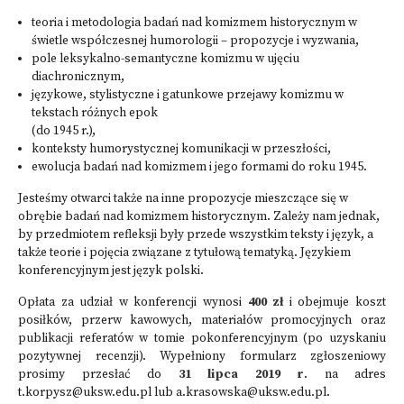
teoria i metodologia badań nad komizmem historycznym w
świetle współczesnej humorologii – propozycje i wyzwania,
pole leksykalno-semantyczne komizmu w ujęciu
diachronicznym,
językowe, stylistyczne i gatunkowe przejawy komizmu w
tekstach różnych epok
(do 1945 r.),
konteksty humorystycznej komunikacji w przeszłości,
ewolucja badań nad komizmem i jego formami do roku 1945.
Jesteśmy otwarci także na inne propozycje mieszczące się w
obrębie badań nad komizmem historycznym. Zależy nam jednak,
by przedmiotem refleksji były przede wszystkim teksty i język, a
także teorie i pojęcia związane z tytułową tematyką. Językiem
konferencyjnym jest język polski.
Opłata za udział w konferencji wynosi
400 zł
i obejmuje koszt
posiłków, przerw kawowych, materiałów promocyjnych oraz
publikacji referatów w tomie pokonferencyjnym (po uzyskaniu
pozytywnej recenzji). Wypełniony formularz zgłoszeniowy
prosimy przesłać do
31 lipca 2019 r
. na adres
t.korpysz@uksw.edu.pl
lub
a.krasowska@uksw.edu.pl
.