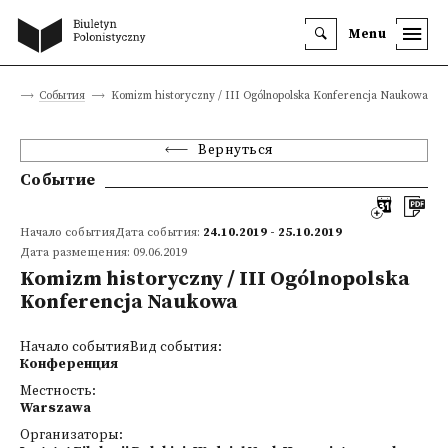
Menu
ица
События
Komizm historyczny / III Ogólnopolska Konferencja Naukowa
Вернуться
Событие
Начало событияДата события:
24.10.2019 - 25.10.2019
Дата размещения: 09.06.2019
Komizm historyczny / III Ogólnopolska
Konferencja Naukowa
Начало событияВид события:
Конференция
Местность:
Warszawa
Организаторы: