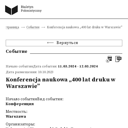
ная страница
События
Konferencja naukowa „400 lat druku w Warszawie”
Вернуться
Событие
Начало событияДата события:
11.03.2024 - 12.03.2024
Дата размещения: 10.10.2023
Konferencja naukowa „400 lat druku w
Warszawie”
Начало событияВид события:
Конференция
Местность:
Warszawa
Организаторы: