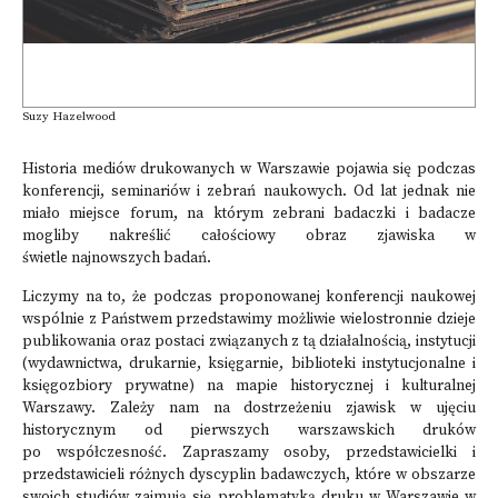
Suzy Hazelwood
Historia mediów drukowanych w Warszawie pojawia się podczas
konferencji, seminariów i zebrań naukowych. Od lat jednak nie
miało miejsce forum, na którym zebrani badaczki i badacze
mogliby nakreślić całościowy obraz zjawiska w
świetle najnowszych badań.
Liczymy na to, że podczas proponowanej konferencji naukowej
wspólnie z Państwem przedstawimy możliwie wielostronnie dzieje
publikowania oraz postaci związanych z tą działalnością, instytucji
(wydawnictwa, drukarnie, księgarnie, biblioteki instytucjonalne i
księgozbiory prywatne) na mapie historycznej i kulturalnej
Warszawy. Zależy nam na dostrzeżeniu zjawisk w ujęciu
historycznym od pierwszych warszawskich druków
po współczesność. Zapraszamy osoby, przedstawicielki i
przedstawicieli różnych dyscyplin badawczych, które w obszarze
swoich studiów zajmują się problematyką druku w Warszawie w