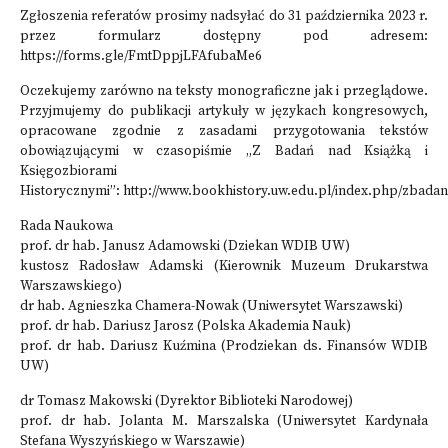
Zgłoszenia referatów prosimy nadsyłać do 31 października 2023 r.
przez formularz dostępny pod adresem:
https://forms.gle/FmtDppjLFAfubaMe6
Oczekujemy zarówno na teksty monograficzne jak i przeglądowe.
Przyjmujemy do publikacji artykuły w językach kongresowych,
opracowane zgodnie z zasadami przygotowania tekstów
obowiązującymi w czasopiśmie „Z Badań nad Książką i
Księgozbiorami
Historycznymi”: http://www.bookhistory.uw.edu.pl/index.php/zbada
Rada Naukowa
prof. dr hab. Janusz Adamowski (Dziekan WDIB UW)
kustosz Radosław Adamski (Kierownik Muzeum Drukarstwa
Warszawskiego)
dr hab. Agnieszka Chamera-Nowak (Uniwersytet Warszawski)
prof. dr hab. Dariusz Jarosz (Polska Akademia Nauk)
prof. dr hab. Dariusz Kuźmina (Prodziekan ds. Finansów WDIB
UW)
dr Tomasz Makowski (Dyrektor Biblioteki Narodowej)
prof. dr hab. Jolanta M. Marszalska (Uniwersytet Kardynała
Stefana Wyszyńskiego w Warszawie)