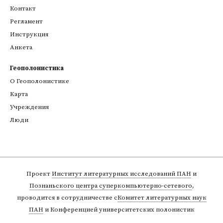
Контакт
Регламент
Инструкция
Анкета
Геополонистика
О Геополонистике
Kарта
Учреждения
Люди
Проект
Институт литературных исследований ПАН
и
Познаньского центра суперкомпьютерно-сетевого
,
проводится в сотрудничестве с
Комитет литературных наук
ПАН
и Конференцией университетских полонистик