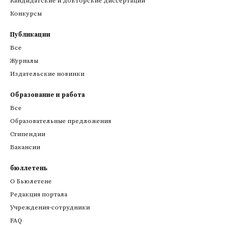
Кандидатские и докторские диссертации
Конкурсы
Публикации
Все
Журналы
Издательские новинки
Образование и работа
Все
Образовательные предложения
Стипендии
Вакансии
бюллетень
О Бьюлетене
Редакция портала
Учреждения-сотрудники
FAQ