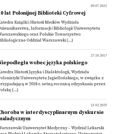
09.07.2022
10 lat Polonijnej Biblioteki Cyfrowej
atedra Książki i Historii Mediów Wydziału
ziennikarstwa, Informacji i Bibliologii Uniwersytetu
Warszawskiego oraz Polskie Towarzystwo
ibliologiczne Oddział Warszawski (...)
27.10.2017
Niepodległa wobec języka polskiego
atedra Historii Języka i Dialektologii, Wydziału
olonistyki Uniwersytetu Jagiellońskiego, w związku z
rzypadającą w 2018 r. setną rocznicą odzyskania przez
olskę (...)
21.02.2025
Choroba w interdyscyplinarnym dyskursie
maladycznym
Warszawski Uniwersytet Medyczny – Wydział Lekarski