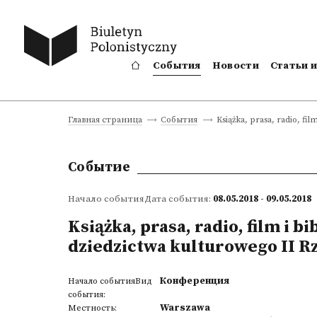
События
Новости
Статьи 
Książka, prasa, radio, fi
Главная страница
События
Событие
Начало событияДата события:
08.05.2018 - 09.05.2018
Książka, prasa, radio, film i b
dziedzictwa kulturowego II R
Конференция
Начало событияВид
события:
Warszawa
Местность: