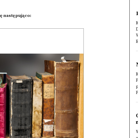
ę następująco:
K
D
B
K
P
p
P