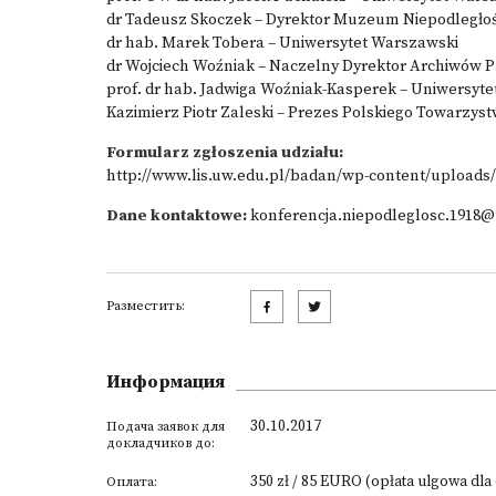
dr Tadeusz Skoczek – Dyrektor Muzeum Niepodległo
dr hab. Marek Tobera – Uniwersytet Warszawski
dr Wojciech Woźniak – Naczelny Dyrektor Archiwów
prof. dr hab. Jadwiga Woźniak-Kasperek – Uniwersyt
Kazimierz Piotr Zaleski – Prezes Polskiego Towarzyst
Formularz zgłoszenia udziału:
http://www.lis.uw.edu.pl/badan/wp-content/uploads/
Dane kontaktowe:
konferencja.niepodleglosc.1918
Разместить:
Информация
30.10.2017
Подача заявок для
докладчиков до:
350 zł / 85 EURO (opłata ulgowa dla
Оплата: