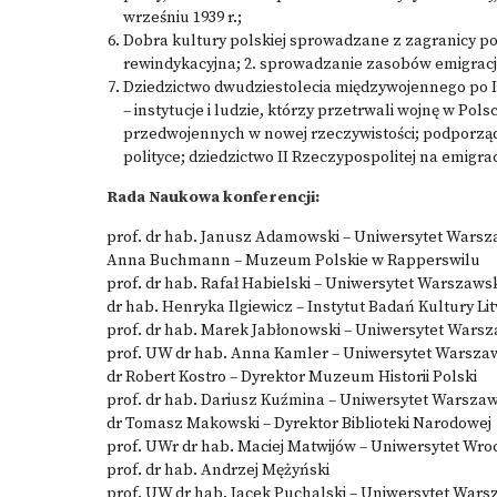
wrześniu 1939 r.;
Dobra kultury polskiej sprowadzane z zagranicy po 
rewindykacyjna; 2. sprowadzanie zasobów emigracji
Dziedzictwo dwudziestolecia międzywojennego po II wo
– instytucje i ludzie, którzy przetrwali wojnę w Pols
przedwojennych w nowej rzeczywistości; podporząd
polityce; dziedzictwo II Rzeczypospolitej na emigrac
Rada Naukowa konferencji:
prof. dr hab. Janusz Adamowski – Uniwersytet Warsz
Anna Buchmann – Muzeum Polskie w Rapperswilu
prof. dr hab. Rafał Habielski – Uniwersytet Warszaws
dr hab. Henryka Ilgiewicz – Instytut Badań Kultury Li
prof. dr hab. Marek Jabłonowski – Uniwersytet Warsz
prof. UW dr hab. Anna Kamler – Uniwersytet Warsza
dr Robert Kostro – Dyrektor Muzeum Historii Polski
prof. dr hab. Dariusz Kuźmina – Uniwersytet Warszaw
dr Tomasz Makowski – Dyrektor Biblioteki Narodowej
prof. UWr dr hab. Maciej Matwijów – Uniwersytet Wro
prof. dr hab. Andrzej Mężyński
prof. UW dr hab. Jacek Puchalski – Uniwersytet Wars