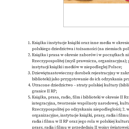
Książka i instytucje książki oraz inne media w okr
polskiego dziedzictwa i tożsamości (na ziemiach pols
Książka i prasa w okresie zaborów i w początkach n
Rzeczypospolitej (myśl prawnicza, organizacyjna);
instytucji książki i mediów w niepodległej Polsce;
Dziewiętnastowieczny dorobek rejestracyjny w zakre
biblioteki) jako przygotowanie do ich odzyskania pr
Utracone dziedzictwo – straty polskiej kultury (bibli
granice II RP;
Książka, prasa, radio, film i biblioteki w okresie II
integracyjna, tworzenie wspólnoty narodowej, kult
Rzeczypospolitej po odzyskaniu niepodległości; 2.
organizacyjne, instytucje książki, prasy, radia i film
radia i filmu w II RP oraz jego rola w polskiej kultu
prasy, radia i filmu w przededniu II wojny światowe