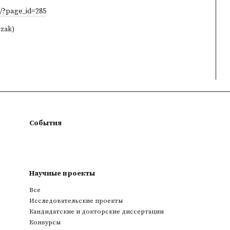
/?page_id=285
czak)
События
Научные проекты
Все
Исследовательские проекты
Кандидатские и докторские диссертации
Конкурсы