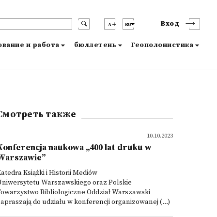
Вход
A
RU
вание и работа
бюллетень
Геополонистика
Смотреть также
10.10.2023
Konferencja naukowa „400 lat druku w
Warszawie”
atedra Książki i Historii Mediów
Uniwersytetu Warszawskiego oraz Polskie
Towarzystwo Bibliologiczne Oddział Warszawski
apraszają do udziału w konferencji organizowanej (...)