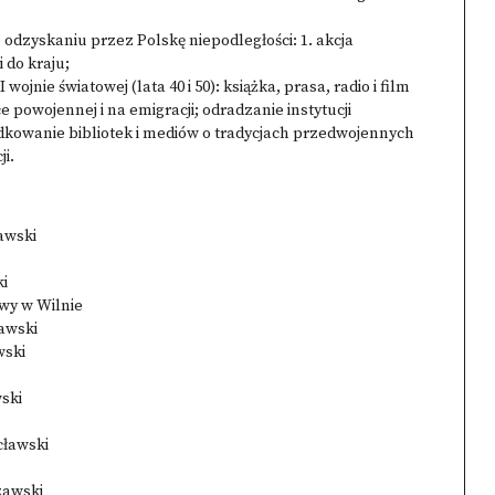
odzyskaniu przez Polskę niepodległości: 1. akcja
 do kraju;
jnie światowej (lata 40 i 50): książka, prasa, radio i film
ce powojennej i na emigracji; odradzanie instytucji
kowanie bibliotek i mediów o tradycjach przedwojennych
ji.
awski
ki
twy w Wilnie
awski
wski
ski
cławski
zawski