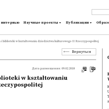
и интервью
Научные проекты
Публикации
Образо
lm i biblioteki w kształtowaniu dziedzictwa kulturowego II Rzeczypospolitej
Вернуться
Дата размещения: 09.02.2018
iblioteki w kształtowaniu
zeczypospolitej
K
z