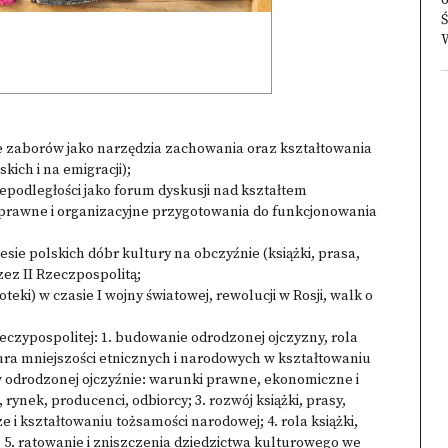
o
Ś
W
esie zaborów jako narzędzia zachowania oraz kształtowania
kich i na emigracji);
iepodległości jako forum dyskusji nad kształtem
 prawne i organizacyjne przygotowania do funkcjonowania
sie polskich dóbr kultury na obczyźnie (książki, prasa,
zez II Rzeczpospolitą;
oteki) w czasie I wojny światowej, rewolucji w Rosji, walk o
 Rzeczypospolitej: 1. budowanie odrodzonej ojczyzny, rola
ura mniejszości etnicznych i narodowych w kształtowaniu
 w odrodzonej ojczyźnie: warunki prawne, ekonomiczne i
u, rynek, producenci, odbiorcy; 3. rozwój książki, prasy,
rze i kształtowaniu tożsamości narodowej; 4. rola książki,
j; 5. ratowanie i zniszczenia dziedzictwa kulturowego we