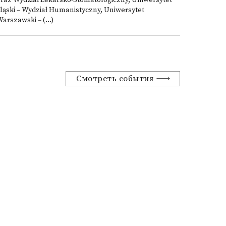
raz Wydział Lekarsko-Stomatologiczny, Uniwersytet
ląski – Wydział Humanistyczny, Uniwersytet
arszawski – (...)
Смотреть события