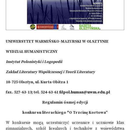
UNIWERSYTET WARMIŃSKO-MAZURSKI W OLSZTYNIE
WYDZIAŁ HUMANISTYCZNY
Instytut Polonistyki i Logopedii
Zakład Literatury Współczesnej i Teorii Literatury
10-725 Olsztyn, ul. Kurta Obitza 1
fax. 527-63-13; tel. 524-63-61
filpol.human@uwm.edu.pl
Regulamin ósmej edycji
konkursu literackiego "O Trzcinę Kortowa”
W konkursie mogą uczestniczyć uczennice i uczniowie klas
gimnazjalnych, szkół licealnych i techników z województwa