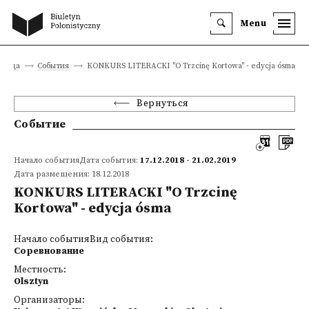
Menu
аница
События
KONKURS LITERACKI "O Trzcinę Kortowa" - edycja ósma
Вернуться
Событие
Начало событияДата события:
17.12.2018 - 21.02.2019
Дата размещения: 18.12.2018
KONKURS LITERACKI "O Trzcinę
Kortowa" - edycja ósma
Начало событияВид события:
Соревнование
Местность:
Olsztyn
Организаторы: