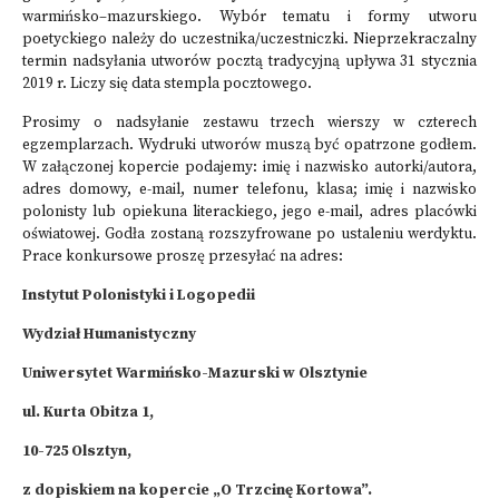
warmińsko–mazurskiego. Wybór tematu i formy utworu
poetyckiego należy do uczestnika/uczestniczki. Nieprzekraczalny
termin nadsyłania utworów pocztą tradycyjną upływa 31 stycznia
2019 r. Liczy się data stempla pocztowego.
Prosimy o nadsyłanie zestawu trzech wierszy w czterech
egzemplarzach. Wydruki utworów muszą być opatrzone godłem.
W załączonej kopercie podajemy: imię i nazwisko autorki/autora,
adres domowy, e-mail, numer telefonu, klasa; imię i nazwisko
polonisty lub opiekuna literackiego, jego e-mail, adres placówki
oświatowej. Godła zostaną rozszyfrowane po ustaleniu werdyktu.
Prace konkursowe proszę przesyłać na adres:
Instytut Polonistyki i Logopedii
Wydział Humanistyczny
Uniwersytet Warmińsko-Mazurski w Olsztynie
ul. Kurta Obitza 1,
10-725 Olsztyn,
z dopiskiem na kopercie „O Trzcinę Kortowa”.