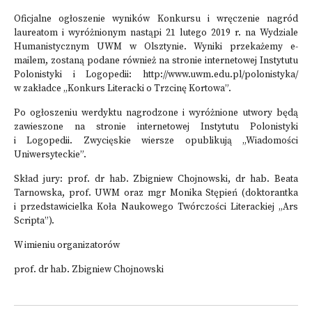
Oficjalne ogłoszenie wyników Konkursu i wręczenie nagród
laureatom i wyróżnionym nastąpi 21 lutego 2019 r. na Wydziale
Humanistycznym UWM w Olsztynie. Wyniki przekażemy e-
mailem, zostaną podane również na stronie internetowej Instytutu
Polonistyki i Logopedii: http://www.uwm.edu.pl/polonistyka/
w zakładce „Konkurs Literacki o Trzcinę Kortowa”.
Po ogłoszeniu werdyktu nagrodzone i wyróżnione utwory będą
zawieszone na stronie internetowej Instytutu Polonistyki
i Logopedii. Zwycięskie wiersze opublikują „Wiadomości
Uniwersyteckie”.
Skład jury: prof. dr hab. Zbigniew Chojnowski, dr hab. Beata
Tarnowska, prof. UWM oraz mgr Monika Stępień (doktorantka
i przedstawicielka Koła Naukowego Twórczości Literackiej „Ars
Scripta”).
W imieniu organizatorów
prof. dr hab. Zbigniew Chojnowski