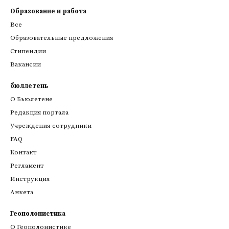
Образование и работа
Все
Образовательные предложения
Стипендии
Вакансии
бюллетень
О Бьюлетене
Редакция портала
Учреждения-сотрудники
FAQ
Контакт
Регламент
Инструкция
Анкета
Геополонистика
О Геополонистике