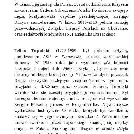
W uznaniu jej zasług dla Polski, została odznaczona Krzyżem
Kawalerskim Orderu Odrodzenia Polski. Po śmierci swojego
męża, kontynuowała wspólne przedsięwzięcie, kierując
Oficyną samodzielnie. W latach 2005–2010 pełniła funkcję
przewodniczącej Związku Pisarzy Polskich na Obczyźnie,
oraz redaktorki londyńskiego „Pamiętnika Literackiego”.
Feliks Topolski
, (1907–1989) był polskim artystą,
absolwentem ASP w Warszawie, częścią warszawskiej
bohemy. W 1935 roku jako wysłannik „Wiadomości
Literackich” pojechał do Wielkiej Brytanii , by relacjonować
srebrny jubileusz króla Jerzego V i już w Londynie pozostał.
Dzięki niezwykle rozległym znajomościom w tym m.in.
przyjaźni z G.B.Shaw oraz księciem Filipem, Topolski
wkrótce stał się częścią brytyjskiego establishmentu. Był
korespondentem wojennym m.in. relacjonował wyzwalanie
Bergen Belsen i proces w Norymberdze. Najważniejsze
wydarzenia historyczne XX wieku, których był świadkiem,
znalazły się w jego słynnych „Kronikach". Panoramiczne
murale tworzone przez Topolskiego znajdują się między
innymi w Pałacu Buckingham.
Wizyta w studio dzięki