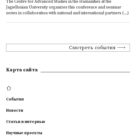
The Centre for Advanced Studies in the Humanities at the
Jagiellonian University organizes this conference and seminar
series in collaboration with national and international partners (...)
Смотреть события
Kарта сайта
События
Новости
Статьи и интервью
Научные проекты