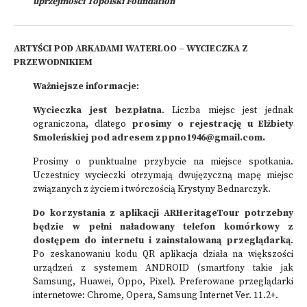
uprzejmości Topolski Foundation
ARTYŚCI POD ARKADAMI WATERLOO – WYCIECZKA Z
PRZEWODNIKIEM
Ważniejsze informacje
:
Wycieczka jest bezpłatna
. Liczba miejsc jest jednak
ograniczona, dlatego
prosimy o rejestrację u Elżbiety
Smoleńskiej pod adresem zppno1946@gmail.com.
Prosimy o punktualne przybycie na miejsce spotkania.
Uczestnicy wycieczki otrzymają dwujęzyczną mapę miejsc
związanych z życiem i twórczością Krystyny Bednarczyk.
Do korzystania z aplikacji ARHeritageTour potrzebny
będzie w pełni naładowany telefon komórkowy z
dostępem do internetu i zainstalowaną przeglądarką
.
Po zeskanowaniu kodu QR aplikacja działa na większości
urządzeń z systemem ANDROID (smartfony takie jak
Samsung, Huawei, Oppo, Pixel). Preferowane przeglądarki
internetowe: Chrome, Opera, Samsung Internet Ver. 11.2+.