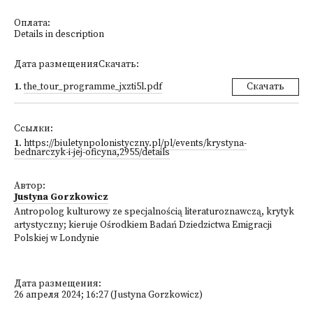
Оплата:
Details in description
Дата размещенияСкачать:
1
.
the_tour_programme_jxzti5l.pdf
Скачать
Ссылки:
1
.
https://biuletynpolonistyczny.pl/pl/events/krystyna-
bednarczyk-i-jej-oficyna,2955/details
Автор:
Justyna Gorzkowicz
Antropolog kulturowy ze specjalnością literaturoznawczą, krytyk
artystyczny; kieruje Ośrodkiem Badań Dziedzictwa Emigracji
Polskiej w Londynie
Дата размещения:
26 апреля 2024; 16:27 (Justyna Gorzkowicz)