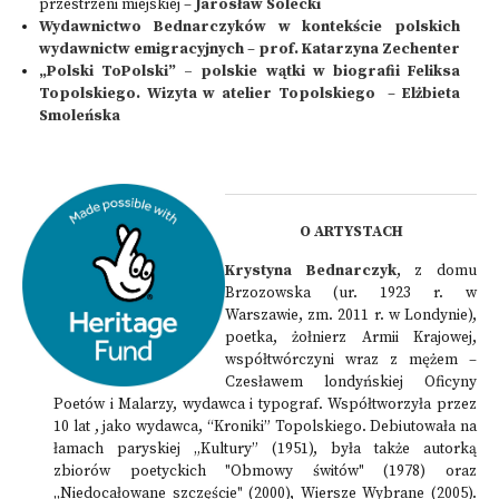
przestrzeni miejskiej –
Jarosław Solecki
Wydawnictwo Bednarczyków w kontekście polskich
wydawnictw emigracyjnych
–
prof. Katarzyna Zechenter
„Polski ToPolski” – polskie wątki w biografii Feliksa
Topolskiego. Wizyta w atelier Topolskiego
–
Elżbieta
Smoleńska
O ARTYSTACH
Krystyna Bednarczyk
, z domu
Brzozowska (ur. 1923 r. w
Warszawie, zm. 2011 r. w Londynie),
poetka, żołnierz Armii Krajowej,
współtwórczyni wraz z mężem –
Czesławem londyńskiej Oficyny
Poetów i Malarzy, wydawca i typograf. Współtworzyła przez
10 lat , jako wydawca, “Kroniki” Topolskiego. Debiutowała na
łamach paryskiej „Kultury” (1951), była także autorką
zbiorów poetyckich "Obmowy świtów" (1978) oraz
„Niedocałowane szczęście" (2000), Wiersze Wybrane (2005).