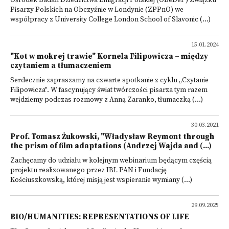
Ośrodek Badań Dziedzictwa Emigracji Polskiej (OBeDeP) Związku
Pisarzy Polskich na Obczyźnie w Londynie (ZPPnO) we
współpracy z University College London School of Slavonic (...)
15.01.2024
"Kot w mokrej trawie" Kornela Filipowicza – między
czytaniem a tłumaczeniem
Serdecznie zapraszamy na czwarte spotkanie z cyklu „Czytanie
Filipowicza". W fascynujący świat twórczości pisarza tym razem
wejdziemy podczas rozmowy z Anną Zaranko, tłumaczką (...)
30.03.2021
Prof. Tomasz Żukowski, "Władysław Reymont through
the prism of film adaptations (Andrzej Wajda and (...)
Zachęcamy do udziału w kolejnym webinarium będącym częścią
projektu realizowanego przez IBL PAN i Fundację
Kościuszkowską, której misją jest wspieranie wymiany (...)
29.09.2025
BIO/HUMANITIES: REPRESENTATIONS OF LIFE