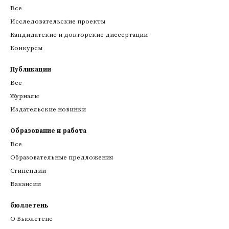
Все
Исследовательские проекты
Кандидатские и докторские диссертации
Конкурсы
Публикации
Все
Журналы
Издательские новинки
Образование и работа
Все
Образовательные предложения
Стипендии
Вакансии
бюллетень
О Бьюлетене