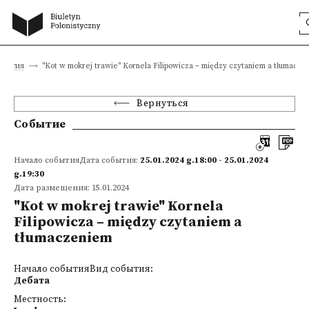
обытия
"Kot w mokrej trawie" Kornela Filipowicza – między czytaniem a tłumacze
Вернуться
Событие
Начало событияДата события:
25.01.2024 g.18:00 - 25.01.2024
g.19:30
Дата размещения: 15.01.2024
"Kot w mokrej trawie" Kornela
Filipowicza – między czytaniem a
tłumaczeniem
Начало событияВид события:
Дебата
Местность: