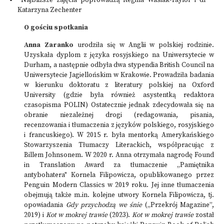
Najbliższe zajęcia poprowadzą Regina Wasiak-Taylor i dr
Katarzyna Zechenter
O gościu spotkania
Anna Zaranko
urodziła się w Anglii w polskiej rodzinie.
Uzyskała dyplom z języka rosyjskiego na Uniwersytecie w
Durham, a następnie odbyła dwa stypendia British Council na
Uniwersytecie Jagiellońskim w Krakowie. Prowadziła badania
w kierunku doktoratu z literatury polskiej na Oxford
University (gdzie była również asystentką redaktora
czasopisma POLIN) Ostatecznie jednak zdecydowała się na
obranie niezależnej drogi (redagowania, pisania,
recenzowania i tłumaczenia z języków polskiego, rosyjskiego
i francuskiego). W 2015 r. była mentorką Amerykańskiego
Stowarzyszenia Tłumaczy Literackich, współpracując z
Billem Johnsonem. W 2020 r. Anna otrzymała nagrodę Found
in Translation Award za tłumaczenie „Pamiętnika
antybohatera" Kornela Filipowicza, opublikowanego przez
Penguin Modern Classics w 2019 roku. Jej inne tłumaczenia
obejmują także m.in. kolejne utwory Kornela Filipowicza, tj.
opowiadania
Gdy przychodzą we śnie
(„Przekrój Magazine”,
2019) i
Kot w mokrej trawie
(2023).
Kot w mokrej trawie
został