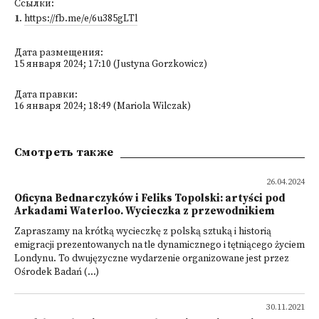
Ссылки:
1
.
https://fb.me/e/6u385gLTl
Дата размещения:
15 января 2024; 17:10 (Justyna Gorzkowicz)
Дата правки:
16 января 2024; 18:49 (Mariola Wilczak)
Смотреть также
26.04.2024
Oficyna Bednarczyków i Feliks Topolski: artyści pod
Arkadami Waterloo. Wycieczka z przewodnikiem
Zapraszamy na krótką wycieczkę z polską sztuką i historią
emigracji prezentowanych na tle dynamicznego i tętniącego życiem
Londynu. To dwujęzyczne wydarzenie organizowane jest przez
Ośrodek Badań (...)
30.11.2021