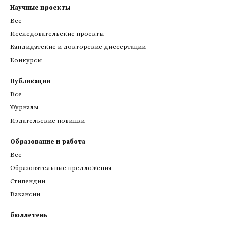
Научные проекты
Все
Исследовательские проекты
Кандидатские и докторские диссертации
Конкурсы
Публикации
Все
Журналы
Издательские новинки
Образование и работа
Все
Образовательные предложения
Стипендии
Вакансии
бюллетень