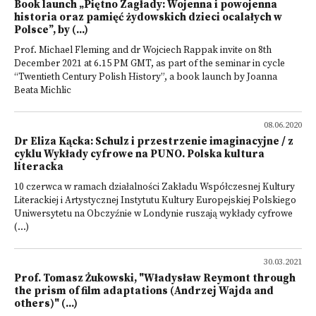
Book launch „Piętno Zagłady: Wojenna i powojenna
historia oraz pamięć żydowskich dzieci ocalałych w
Polsce”, by (...)
Prof. Michael Fleming and dr Wojciech Rappak invite on 8th
December 2021 at 6.15 PM GMT, as part of the seminar in cycle
“Twentieth Century Polish History”, a book launch by Joanna
Beata Michlic
08.06.2020
Dr Eliza Kącka: Schulz i przestrzenie imaginacyjne / z
cyklu Wykłady cyfrowe na PUNO. Polska kultura
literacka
10 czerwca w ramach działalności Zakładu Współczesnej Kultury
Literackiej i Artystycznej Instytutu Kultury Europejskiej Polskiego
Uniwersytetu na Obczyźnie w Londynie ruszają wykłady cyfrowe
(...)
30.03.2021
Prof. Tomasz Żukowski, "Władysław Reymont through
the prism of film adaptations (Andrzej Wajda and
others)" (...)