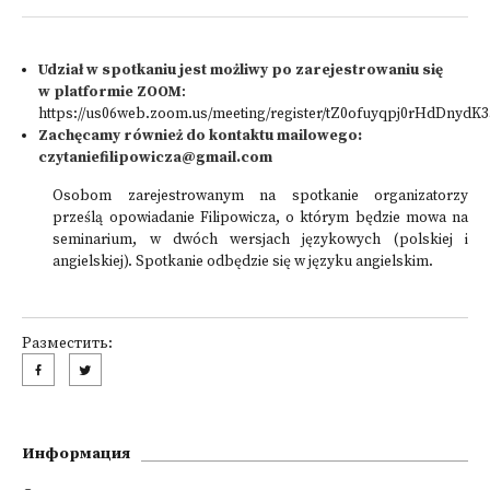
Udział w spotkaniu jest możliwy po zarejestrowaniu się
w platformie ZOOM
:
https://us06web.zoom.us/meeting/register/tZ0ofuyqpj0rHdDny
Zachęcamy również do kontaktu mailowego:
czytaniefilipowicza@gmail.com
Osobom zarejestrowanym na spotkanie organizatorzy
prześlą opowiadanie Filipowicza, o którym będzie mowa na
seminarium, w dwóch wersjach językowych (polskiej i
angielskiej). Spotkanie odbędzie się w języku angielskim.
Разместить:
Информация