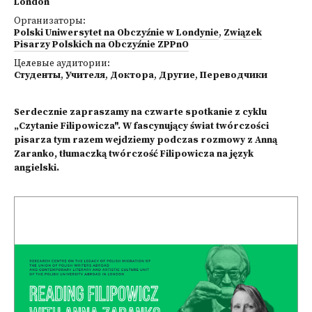
London
Организаторы:
Polski Uniwersytet na Obczyźnie w Londynie
,
Związek
Pisarzy Polskich na Obczyźnie ZPPnO
Целевые аудитории:
Студенты
,
Учителя
,
Доктора
,
Другие
,
Переводчики
Serdecznie zapraszamy na czwarte spotkanie z cyklu
„Czytanie Filipowicza". W fascynujący świat twórczości
pisarza tym razem wejdziemy podczas rozmowy z Anną
Zaranko, tłumaczką twórczość Filipowicza na język
angielski.