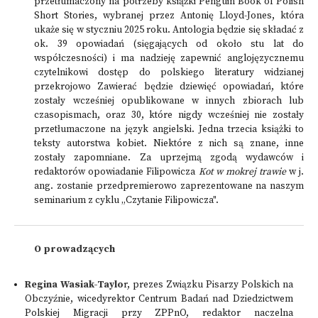
przetłumaczony na potrzeby książki Penguin Book of Polish
Short Stories, wybranej przez Antonię Lloyd-Jones, która
ukaże się w styczniu 2025 roku. Antologia będzie się składać z
ok. 39 opowiadań (sięgających od około stu lat do
współczesności) i ma nadzieję zapewnić anglojęzycznemu
czytelnikowi dostęp do polskiego literatury widzianej
przekrojowo Zawierać będzie dziewięć opowiadań, które
zostały wcześniej opublikowane w innych zbiorach lub
czasopismach, oraz 30, które nigdy wcześniej nie zostały
przetłumaczone na język angielski. Jedna trzecia książki to
teksty autorstwa kobiet. Niektóre z nich są znane, inne
zostały zapomniane. Za uprzejmą zgodą wydawców i
redaktorów opowiadanie Filipowicza
Kot w mokrej trawie
w j.
ang. zostanie przedpremierowo zaprezentowane na naszym
seminarium z cyklu „Czytanie Filipowicza".
O prowadzących
Regina Wasiak-Taylo
r, prezes Związku Pisarzy Polskich na
Obczyźnie, wicedyrektor Centrum Badań nad Dziedzictwem
Polskiej Migracji przy ZPPnO, redaktor naczelna