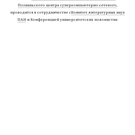
Познаньского центра суперкомпьютерно-сетевого
,
проводится в сотрудничестве с
Комитет литературных наук
ПАН
и Конференцией университетских полонистик