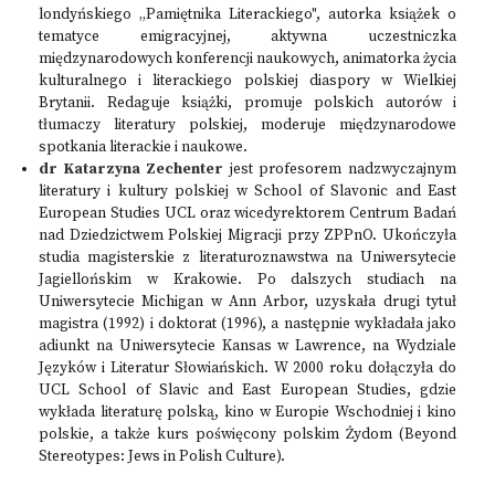
londyńskiego „Pamiętnika Literackiego", autorka książek o
tematyce emigracyjnej, aktywna uczestniczka
międzynarodowych konferencji naukowych, animatorka życia
kulturalnego i literackiego polskiej diaspory w Wielkiej
Brytanii. Redaguje książki, promuje polskich autorów i
tłumaczy literatury polskiej, moderuje międzynarodowe
spotkania literackie i naukowe.
dr Katarzyna Zechenter
jest profesorem nadzwyczajnym
literatury i kultury polskiej w School of Slavonic and East
European Studies UCL oraz wicedyrektorem Centrum Badań
nad Dziedzictwem Polskiej Migracji przy ZPPnO. Ukończyła
studia magisterskie z literaturoznawstwa na Uniwersytecie
Jagiellońskim w Krakowie. Po dalszych studiach na
Uniwersytecie Michigan w Ann Arbor, uzyskała drugi tytuł
magistra (1992) i doktorat (1996), a następnie wykładała jako
adiunkt na Uniwersytecie Kansas w Lawrence, na Wydziale
Języków i Literatur Słowiańskich. W 2000 roku dołączyła do
UCL School of Slavic and East European Studies, gdzie
wykłada literaturę polską, kino w Europie Wschodniej i kino
polskie, a także kurs poświęcony polskim Żydom (Beyond
Stereotypes: Jews in Polish Culture).