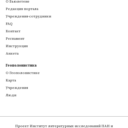
О Бьюлетене
Редакция портала
Учреждения-сотрудники
FAQ
Контакт
Регламент
Инструкция
Анкета
Геополонистика
О Геополонистике
Kарта
Учреждения
Люди
Проект
Институт литературных исследований ПАН
и