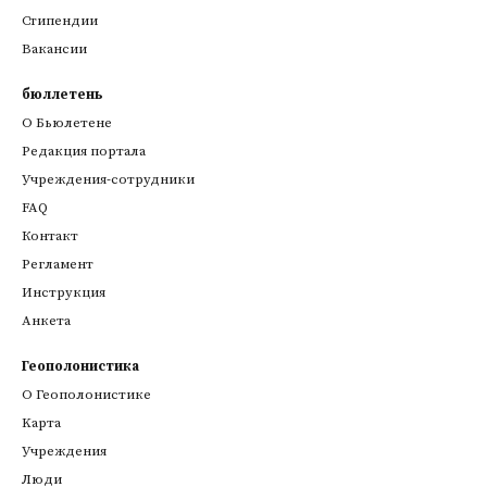
Стипендии
Вакансии
бюллетень
О Бьюлетене
Редакция портала
Учреждения-сотрудники
FAQ
Контакт
Регламент
Инструкция
Анкета
Геополонистика
О Геополонистике
Kарта
Учреждения
Люди