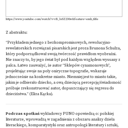
https://www.youtube.com/watch?v=rB_lsSZ230w&feature=emb_title
Z abstraktu:
“Przykładem jednego z bezkompromisowych, rewolucyjno-
rewelatorskich rozwiązań pisarskich jest proza Brunona Schulza,
który podporządkował swoją twórczość prawidłom wyobraźni.
Nie znaczy to, by jego świat był pod każdym względem wyssany z
palca. Łatwo zauważyć, że autor “Sklepów cynamonowych”,
projektując swoje na poły oniryczne topografie, wskazuje
jednocześnie na konkretne miasto. Niemniej jest to miasto takie,
jakim je odbierało dziecko, a ową dziecięcą percepcję/świadomość
próbuje zrekonstruować autor, dopuszczający się regresu do
dzieciństwa.” (Eliza Kącka).
Podczas spotkań
wykładowcy PUNO opowiedzą o: polskiej
literaturze, wprowadzą w zagadnienia z obszaru analizy dzieła
literackiego, komparatystyki oraz antropologii literatury i sztuki,