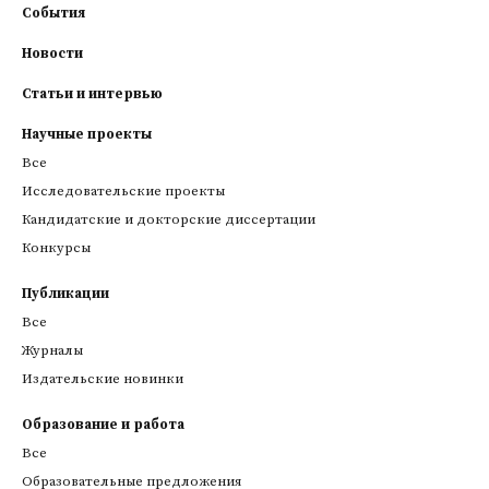
События
Новости
Статьи и интервью
Научные проекты
Все
Исследовательские проекты
Кандидатские и докторские диссертации
Конкурсы
Публикации
Все
Журналы
Издательские новинки
Образование и работа
Все
Образовательные предложения