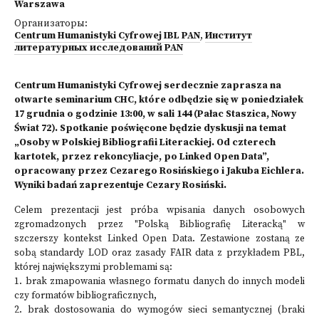
Warszawa
Организаторы:
Centrum Humanistyki Cyfrowej IBL PAN
,
Институт
литературных исследований PAN
Centrum Humanistyki Cyfrowej serdecznie zaprasza na
otwarte seminarium CHC, które odbędzie się w poniedziałek
17 grudnia o godzinie 13:00, w sali 144 (Pałac Staszica, Nowy
Świat 72). Spotkanie poświęcone będzie dyskusji na temat
„Osoby w Polskiej Bibliografii Literackiej. Od czterech
kartotek, przez rekoncyliacje, po Linked Open Data”,
opracowany przez Cezarego Rosińskiego i Jakuba Eichlera.
Wyniki badań zaprezentuje Cezary Rosiński.
Celem prezentacji jest próba wpisania danych osobowych
zgromadzonych przez "Polską Bibliografię Literacką" w
szczerszy kontekst Linked Open Data. Zestawione zostaną ze
sobą standardy LOD oraz zasady FAIR data z przykładem PBL,
której największymi problemami są:
1. brak zmapowania własnego formatu danych do innych modeli
czy formatów bibliograficznych,
2. brak dostosowania do wymogów sieci semantycznej (braki