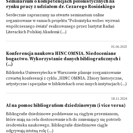
Seminarium o kompetencjach polonistycznych na
rynku pracy z udziałem dr. Cezarego Rosińskiego
Serdecznie zapraszamy na otwarte seminarium online
organizowane w ramach projektu "Polonistyka wobec wyzwań
współczesnego świata" realizowanego przez Instytut Badań
Literackich Polskiej Akademii (...)
01.06.2023
Konferencja naukowa HINC OMNIA. Niedoceniane
bogactwo. Wykorzystanie danych bibliograficznych i
(...)
Biblioteka Uniwersytecka w Warszawie planuje zorganizowanie
czwartej konferencji z cyklu „HINC OMNIA. Zbiory historyczne,
artystyczne i specjalne w bibliotekach oraz innych instytucjach (...)
18.11.2024
AI na pomoc bibliografiom dziedzinowym (i vice versa)
Bibliografie dziedzinowe poddawane są ciągłym przemianom,
które mają na celu dostosowanie ich do zmieniający się potrzeb
środowiska naukowego. Bibliografie dziedzinowe ciągle
odgrywają istotną rolę (...)