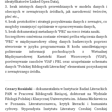
identyfikatorów Linked Open Data),
3. brak istotnych danych przewidzianych w modelu danych i
obecnych w zewnętrznych źródłach, jak narodowość twórców,
płeć etc.,
4. brak protokołów i strategii pozyskiwania danych z zewnątrz, co
mogłoby zmniejszyć opóźnienie w opracowywaniu danych,
5. brak dokumentacji metadanych "PBL" na rzecz świata nauki.
Szczegółowo omówiona zostanie również próba włączenia danych
"PBL" w międzynarodowy obieg danych badawczych poprzez
stworzenie w języku programowania R kodu umożliwiającego
pobieranie informacji pochodzących z Wirtualnej
Międzynarodowej Kartoteki Haseł Wzorcowych (VIAF),
porównywanie zasobów VIAF i PBL oraz uzupełnianie schematu
danych "Polskiej Bibliografii Literackiej" elementami pozyskanymi
z zewnętrznego źródła.
Cezary Rosiński
– dokumentalista w Instytucie Badań Literackich
PAN w Pracowni Bibliografii Bieżącej, doktorant na Wydziale
Filologii Polskiej i Klasycznej Uniwersytetu im. Adama Mickiewicza
w Poznaniu. Literaturoznawca, krytyk literacki i humanista
cyfrowy. Stypendysta Instytutu Literatury Czeskiej Czeskiej