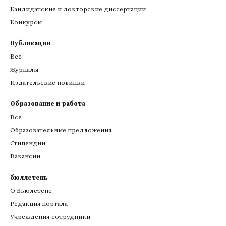
Кандидатские и докторские диссертации
Конкурсы
Публикации
Все
Журналы
Издательские новинки
Образование и работа
Все
Образовательные предложения
Стипендии
Вакансии
бюллетень
О Бьюлетене
Редакция портала
Учреждения-сотрудники