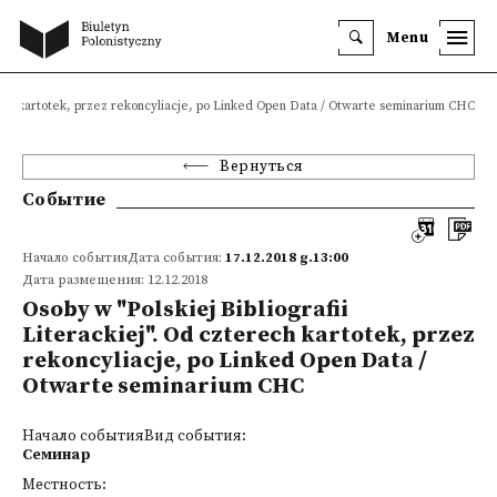
Menu
erech kartotek, przez rekoncyliacje, po Linked Open Data / Otwarte seminarium CHC
Вернуться
Событие
Начало событияДата события:
17.12.2018 g.13:00
Дата размещения: 12.12.2018
Osoby w "Polskiej Bibliografii
Literackiej". Od czterech kartotek, przez
rekoncyliacje, po Linked Open Data /
Otwarte seminarium CHC
Начало событияВид события:
Семинар
Местность: