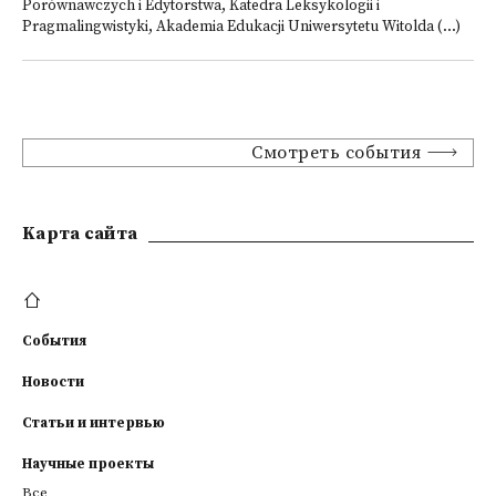
Porównawczych i Edytorstwa, Katedra Leksykologii i
Pragmalingwistyki, Akademia Edukacji Uniwersytetu Witolda (...)
Смотреть события
Kарта сайта
События
Новости
Статьи и интервью
Научные проекты
Все