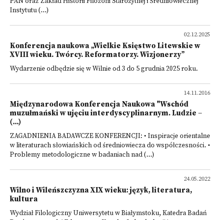
PAN oraz Zakład Historii Filozofii Starożytnej i Średniowiecznej
Instytutu (...)
02.12.2025
Konferencja naukowa „Wielkie Księstwo Litewskie w
XVIII wieku. Twórcy. Reformatorzy. Wizjonerzy”
Wydarzenie odbędzie się w Wilnie od 3 do 5 grudnia 2025 roku.
14.11.2016
Międzynarodowa Konferencja Naukowa "Wschód
muzułmański w ujęciu interdyscyplinarnym. Ludzie –
(...)
ZAGADNIENIA BADAWCZE KONFERENCJI: • Inspiracje orientalne
w literaturach słowiańskich od średniowiecza do współczesności. •
Problemy metodologiczne w badaniach nad (...)
24.05.2022
Wilno i Wileńszczyzna XIX wieku: język, literatura,
kultura
Wydział Filologiczny Uniwersytetu w Białymstoku, Katedra Badań