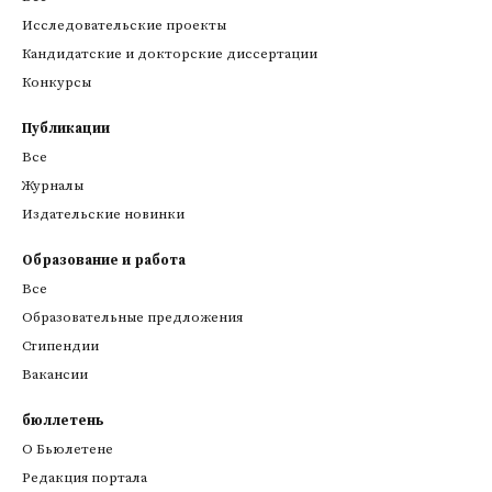
Исследовательские проекты
Кандидатские и докторские диссертации
Конкурсы
Публикации
Все
Журналы
Издательские новинки
Образование и работа
Все
Образовательные предложения
Стипендии
Вакансии
бюллетень
О Бьюлетене
Редакция портала