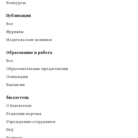
Конкурсы
Публикации
Все
Журналы
Издательские новинки
Образование и работа
Все
Образовательные предложения
Стипендии
Вакансии
бюллетень
О Бьюлетене
Редакция портала
Учреждения-сотрудники
FAQ
Контакт