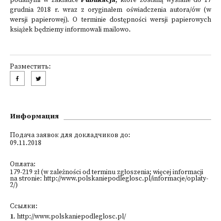
podanymi w zakładce
Publikacja
, które zostaną wysłane do 17
grudnia 2018 r. wraz z oryginałem oświadczenia autora/ów (w
wersji papierowej). O terminie dostępności wersji papierowych
książek będziemy informowali mailowo.
Разместить:
Информация
Подача заявок для докладчиков до:
09.11.2018
Оплата:
179-219 zł (w zależności od terminu zgłoszenia; więcej informacji
na stronie: http://www.polskaniepodleglosc.pl/informacje/oplaty-
2/)
Ссылки:
1
.
http://www.polskaniepodleglosc.pl/