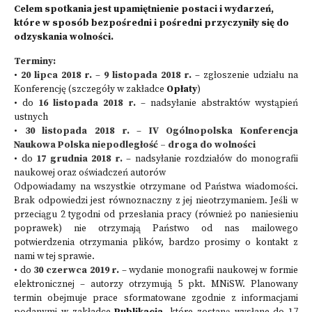
Celem spotkania jest upamiętnienie postaci i wydarzeń,
które w sposób bezpośredni i pośredni przyczyniły się do
odzyskania wolności.
Terminy:
•
20 lipca 2018 r.
–
9 listopada 2018 r.
– zgłoszenie udziału na
Konferencję (szczegóły w zakładce
Opłaty
)
• do
16 listopada 2018 r.
– nadsyłanie abstraktów wystąpień
ustnych
•
30 listopada 2018 r.
–
IV Ogólnopolska Konferencja
Naukowa Polska niepodległość – droga do wolności
• do
17 grudnia 2018 r.
– nadsyłanie rozdziałów do monografii
naukowej oraz oświadczeń autorów
Odpowiadamy na wszystkie otrzymane od Państwa wiadomości.
Brak odpowiedzi jest równoznaczny z jej nieotrzymaniem. Jeśli w
przeciągu 2 tygodni od przesłania pracy (również po naniesieniu
poprawek) nie otrzymają Państwo od nas mailowego
potwierdzenia otrzymania plików, bardzo prosimy o kontakt z
nami w tej sprawie.
• do
30 czerwca 2019 r.
– wydanie monografii naukowej w formie
elektronicznej – autorzy otrzymują 5 pkt. MNiSW. Planowany
termin obejmuje prace sformatowane zgodnie z informacjami