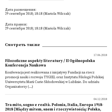
Дата размещения:
29 сентября 2018; 18:18 (Mariola Wilczak)
Дата правки:
29 сентября 2018; 18:18 (Mariola Wilczak)
Смотреть также
17.06.2018
Filozoficzne aspekty literatury / II Ogólnopolska
Konferencja Naukowa
Konferencja jest realizowana z inicjatywy Fundacji na rzecz
promocji nauki i rozwoju TYGIEL oraz Instytutu Filologii Polskiej
Uniwersytetu Marii Curie-Skłodowskiej w Lublinie. Do udziału
Organizatorzy (...)
04.12.2018
Tra mito, sogno e realtà. Polonia, Italia, Europa 1918-
2018 [Między mitem, snem i rzeczywistością: Polska,