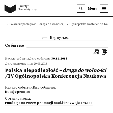
Menu
ия
Polska niepodległość – droga do wolności / IV Ogólnopolska Konferencja Nauk
Вернуться
Событие
Начало событияДата события:
30.11.2018
Дата размещения: 29.09.2018
Polska niepodległość
– droga do wolności
/
IV Ogólnopolska Konferencja Naukowa
Начало событияВид события:
Конференция
Организаторы:
Fundacja na rzecz promocji nauki i rozwoju TYGIEL