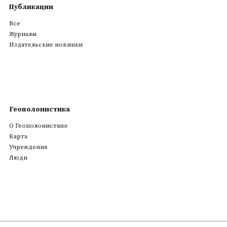
Публикации
Все
Журналы
Издательские новинки
Геополонистика
О Геополонистике
Kарта
Учреждения
Люди