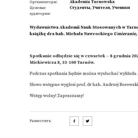
Akademia Tarnowska
Организаторы:
Студенты
,
Учителя
,
Ученики
Целевые
аудитории:
Wydawnictwa Akademii Nauk Stosowanych w Tarno
książkę dra hab. Michała Nawrockiego
Umieranie, 
Spotkanie odbędzie się w czwartek – 8 grudnia 2022
Mickiewicza 8, 33-100 Tarnów.
Podczas spotkania będzie można wysłuchać wykładu
Słowo wstępne wygłosi prof. dr hab. Andrzej Borowski
Wstęp wolny! Zapraszamy!
Разместить: