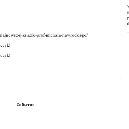
s
p
d
-najnowszej-ksiazki-prof-michala-nawrockiego/
Mocyk)
Mocyk)
События