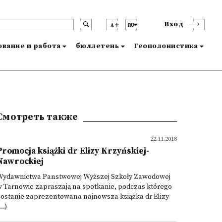
Вход
A
RU
вание и работа
бюллетень
Геополонистика
Смотреть также
22.11.2018
Promocja książki dr Elizy Krzyńskiej-
Nawrockiej
Wydawnictwa Panstwowej Wyższej Szkoły Zawodowej
 Tarnowie zapraszają na spotkanie, podczas którego
ostanie zaprezentowana najnowsza książka dr Elizy
...)