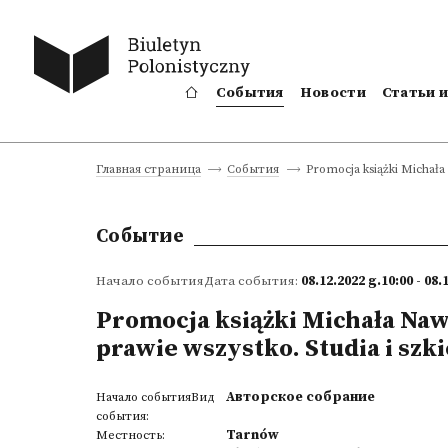
События
Новости
Статьи 
Promocja książki Michała 
Главная страница
События
Событие
Начало событияДата события:
08.12.2022 g.10:00 - 08.
Promocja książki Michała Naw
prawie wszystko. Studia i szki
Авторское собрание
Начало событияВид
события:
Tarnów
Местность: