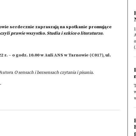
wie serdecznie zapraszają na spotkanie promujące
1
czyli prawie wszystko. Studia i szkice o literaturze
.
o
(
 r. – o godz. 10.00 w Auli ANS w Tarnowie (C017), ul.
 Autora
O sensach i bezsensach czytania i pisania
.
.
T
w
u
p