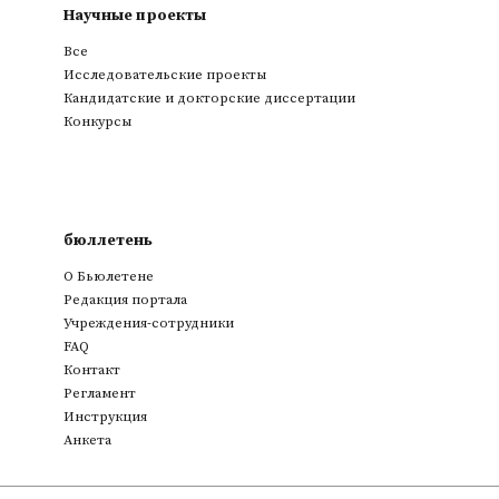
Научные проекты
Все
Исследовательские проекты
Кандидатские и докторские диссертации
Конкурсы
бюллетень
О Бьюлетене
Редакция портала
Учреждения-сотрудники
FAQ
Контакт
Регламент
Инструкция
Анкета