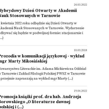
24.03.2022
Hybrydowy Dzień Otwarty w Akademii
Nauk Stosowanych w Tarnowie
 kwietnia 2022 roku odbędzie się Dzień Otwarty w
Akademii Nauk Stosowanych w Tarnowie. Wydarzenie
dbywać się będzie w podwójnej formie: stacjonarnie i
...)
10.03.2018
Prozodia w komunikacji językowej - wykład
mgr Marty Mikosińskiej
owarzystwo Literackie im. Adama Mickiewicza Oddział
 Tarnowie i Zakład Filologii Polskiej PWSZ w Tarnowie
przejmie zapraszają na wykład mgr Marty (...)
19.04.2022
Promocja książki prof. dra hab. Andrzeja
Borowskiego „O literaturze dawnej
olskiej i (...)