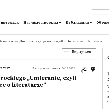
и интервью
Научные проекты
Публикации
Образо
Nawrockiego „Umieranie, czyli prawie wszystko. Studia i szkice o literaturze”
Вернуться
12.2022
Дата размещения: 06.12.2022
rockiego „Umieranie, czyli
ce o literaturze”
w
z
(