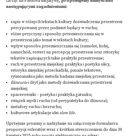
Licząc na Państwa inicjatywę,
proponujemy namysł nad
następującymi zagadnieniami:
zapis w różnych tekstach kultury doświadczenia przestrzeni
percypowanej przez podmiot będący w ruchu;
różne przyczyny i sposoby przemieszczania się w
przestrzeni jako temat w tekstach kultury;
wpływ sposobu przemieszczania się (samolot, kolej,
samochód, rower) na percepcję przestrzeni oraz retorykę
tekstów zapisujących takie praktyki przestrzenne;
ruch w przestrzeni miejskiej: praktyka i poetyka ulicy,
retoryka miejskiej przechadzki, pasaże tekstowe,
rytmoanaliza jako metoda badania miejskiej przestrzeni;
flâneurie
i dryf jako metody doświadczania przestrzeni
miejskiej;
spacerowniki – poetyka i praktyka gatunku;
związek myśli i ruchu (od perypatetyka do
flâneura
);
metafory ruchu i bezruchu;
kulturowe artykulacje idei
slow life
.
Uprzejmie prosimy o nadsyłanie na załączonym formularzu
propozycji referatów wraz z krótkim streszczeniem do dnia 30
kwietnia 2025 roku pocztą elektroniczną na adres: