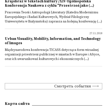
Krajobraz w tekstach kultury /XIV Ogólnopolska
Konferencja Naukowa z cyklu "Przestrzeń jako (...)
Pracownia Teorii i Antropologii Literatury (Katedra Modernizmu
Europejskiego i Badań Kulturowych, Wydział Filologiczny
Uniwersytetu w Białymstoku) zaprasza na kolejną konferencję (...)
27.11.2018
Urban Visuality, Mobility, Information, and Technology
of Images
Międzynarodowa konferencja TICASS dotycząca form wizualnej
organizacji przestrzeni publicznej w miastach w Europie i Afryce,
oraz ich uwarunkowań kulturowych i ekonomicznych (...)
Смотреть события
Kарта сайта