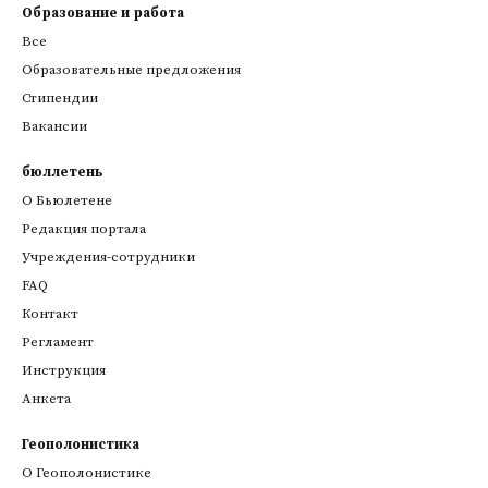
Образование и работа
Все
Образовательные предложения
Стипендии
Вакансии
бюллетень
О Бьюлетене
Редакция портала
Учреждения-сотрудники
FAQ
Контакт
Регламент
Инструкция
Анкета
Геополонистика
О Геополонистике