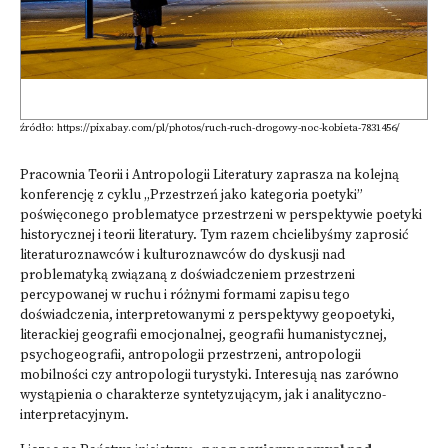
źródło: https://pixabay.com/pl/photos/ruch-ruch-drogowy-noc-kobieta-7831456/
Pracownia Teorii i Antropologii Literatury zaprasza na kolejną
konferencję z cyklu „Przestrzeń jako kategoria poetyki”
poświęconego problematyce przestrzeni w perspektywie poetyki
historycznej i teorii literatury. Tym razem chcielibyśmy zaprosić
literaturoznawców i kulturoznawców do dyskusji nad
problematyką związaną z doświadczeniem przestrzeni
percypowanej w ruchu i różnymi formami zapisu tego
doświadczenia, interpretowanymi z perspektywy geopoetyki,
literackiej geografii emocjonalnej, geografii humanistycznej,
psychogeografii, antropologii przestrzeni, antropologii
mobilności czy antropologii turystyki. Interesują nas zarówno
wystąpienia o charakterze syntetyzującym, jak i analityczno-
interpretacyjnym.