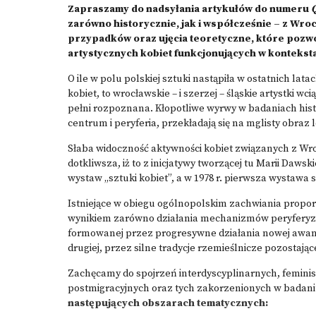
Zapraszamy do nadsyłania artykułów do numeru
zarówno historycznie, jak i współcześnie – z Wroc
przypadków oraz ujęcia teoretyczne, które pozwo
artystycznych kobiet funkcjonujących w konteksta
O ile w polu polskiej sztuki nastąpiła w ostatnich lat
kobiet, to wrocławskie – i szerzej – śląskie artystki 
pełni rozpoznana. Kłopotliwe wyrwy w badaniach hist
centrum i peryferia, przekładają się na mglisty obraz
Słaba widoczność aktywności kobiet związanych z Wr
dotkliwsza, iż to z inicjatywy tworzącej tu Marii Dawsk
wystaw „sztuki kobiet”, a w 1978 r. pierwsza wystawa 
Istniejące w obiegu ogólnopolskim zachwiania proporc
wynikiem zarówno działania mechanizmów peryferyzacji,
formowanej przez progresywne działania nowej awang
drugiej, przez silne tradycje rzemieślnicze pozostają
Zachęcamy do spojrzeń interdyscyplinarnych, femini
postmigracyjnych oraz tych zakorzenionych w badaniu
następujących obszarach tematycznych: