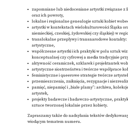
zapomniane lub niedoceniane artystki związane z 
oraz ich powroty,
lokalne i regionalne genealogie sztuki kobiet wobec 
artystki w kontekstach wielokulturowości Śląska ora
niemieckiej, czeskiej, żydowskiej czy śląskiej) w regi
translokalne przepływy i transnarodowe kontakty: p
artystyczne,
współczesne artystki i ich praktyki w polu sztuk 
konceptualnej czy cyfrowej a media tradycyjnie pr
aktywność ceramiczek, szklarek i projektantek wob
artystyczne siostrzeństwa i twórcze współprace kob
feministyczne i queerowe strategie twórcze artyste
przemieszczenia, zniknięcia, rezygnacje i niezreali
pamięć, niepamięć i „białe plamy”: archiwa, kolekcj
artystek,
projekty badawcze i badawczo-artystyczne, praktyki k
sztuce tworzonej lokalnie przez kobiety.
Zapraszamy także do nadsyłania tekstów dedykowan
wiodącym tematem numeru.