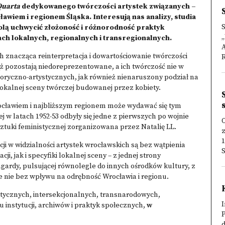
Quarta
dedykowanego twórczości artystek związanych –
ławiem i regionem Śląska. Interesują nas analizy, studia
lą uchwycić złożoność i różnorodność praktyk
ch lokalnych, regionalnych i transregionalnych.
A
ach znacząca reinterpretacja i dowartościowanie twórczości
R
wciąż pozostają niedoreprezentowane, a ich twórczość nie w
oryczno-artystycznych, jak również nienaruszony podział na
 lokalnej sceny twórczej budowanej przez kobiety.
ocławiem i najbliższym regionem może wydawać się tym
iej w latach 1952-53 odbyły się jedne z pierwszych po wojnie
O
sztuki feministycznej zorganizowana przez Natalię LL.
z
1
ji w widzialności artystek wrocławskich są bez wątpienia
S
 jak i specyfiki lokalnej sceny – z jednej strony
ardy, pulsującej równolegle do innych ośrodków kultury, z
ce nie bez wpływu na odrębność Wrocławia i regionu.
stycznych, intersekcjonalnych, transnarodowych,
I
 instytucji, archiwów i praktyk społecznych,
w
P