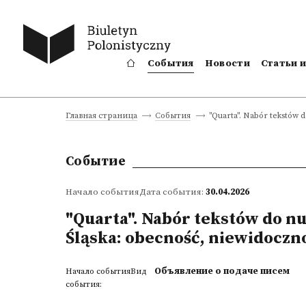
События
Новости
Статьи 
"Quarta". Nabór tekstów d
Главная страница
События
Событие
Начало событияДата события:
30.04.2026
"Quarta". Nabór tekstów do nu
Śląska: obecność, niewidoczn
Объявление о подаче писем
Начало событияВид
события: