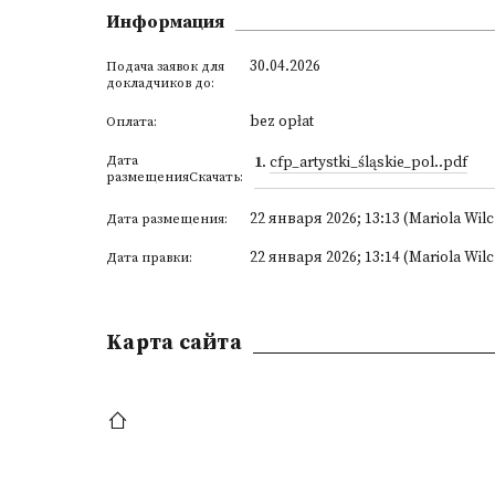
Информация
30.04.2026
Подача заявок для
докладчиков до:
bez opłat
Оплата:
Дата
1
.
cfp_artystki_śląskie_pol..pdf
размещенияСкачать:
22 января 2026; 13:13 (Mariola Wil
Дата размещения:
22 января 2026; 13:14 (Mariola Wil
Дата правки:
Kарта сайта