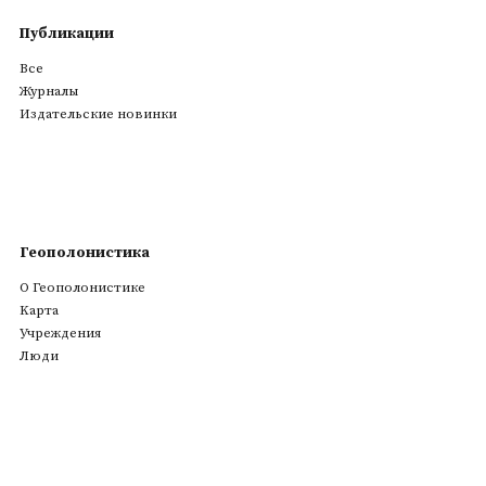
Публикации
Все
Журналы
Издательские новинки
Геополонистика
О Геополонистике
Kарта
Учреждения
Люди