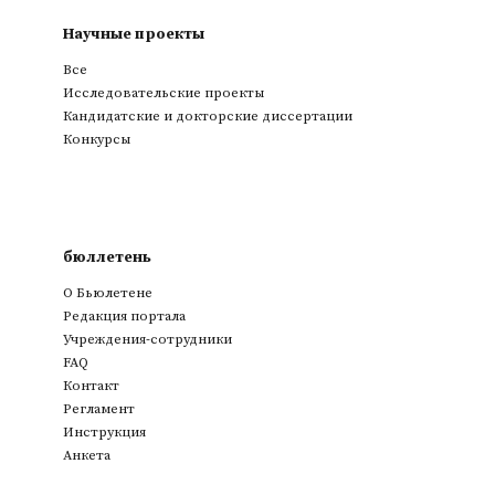
Научные проекты
Все
Исследовательские проекты
Кандидатские и докторские диссертации
Конкурсы
бюллетень
О Бьюлетене
Редакция портала
Учреждения-сотрудники
FAQ
Контакт
Регламент
Инструкция
Анкета