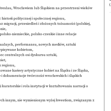
(
Breslau, Wrocławiem lub Śląskiem na przestrzeni wieków
historii politycznej i społecznej regionu,
z migracji, przesiedleń i złożonych tożsamości (polskiej,
onie,
olsko-niemieckie, polsko-czeskie i inne relacje
wizualnych, performansu, nowych mediów, sztuki
zypisywane kobietom,
ec centralnych osi dyskursu sztuki,
iet,
k regionu,
zowane kariery artystyczne kobiet na Śląsku i ze Śląska,
e i dokumentacje twórczości wrocławskich i śląskich
uratorskie i rola instytucji w kształtowaniu narracji o
ych innym, nie wymienionym wyżej kwestiom, związanym z