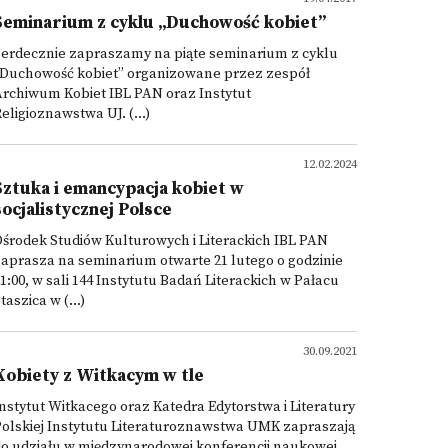
Seminarium z cyklu „Duchowość kobiet”
Serdecznie zapraszamy na piąte seminarium z cyklu
„Duchowość kobiet” organizowane przez zespół
rchiwum Kobiet IBL PAN oraz Instytut
eligioznawstwa UJ. (...)
12.02.2024
Sztuka i emancypacja kobiet w
socjalistycznej Polsce
środek Studiów Kulturowych i Literackich IBL PAN
aprasza na seminarium otwarte 21 lutego o godzinie
1:00, w sali 144 Instytutu Badań Literackich w Pałacu
taszica w (...)
30.09.2021
Kobiety z Witkacym w tle
nstytut Witkacego oraz Katedra Edytorstwa i Literatury
olskiej Instytutu Literaturoznawstwa UMK zapraszają
do udziału w międzynarodowej konferencji naukowej