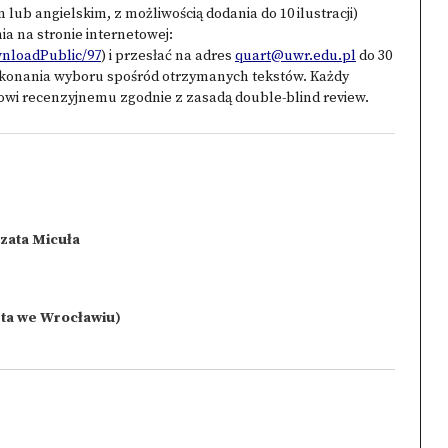
m lub angielskim, z możliwością dodania do 10 ilustracji)
a na stronie internetowej:
wnloadPublic/97
) i przesłać na adres
quart@uwr.edu.pl
do 30
dokonania wyboru spośród otrzymanych tekstów. Każdy
owi recenzyjnemu zgodnie z zasadą double-blind review.
zata Micuła
ta we Wrocławiu)