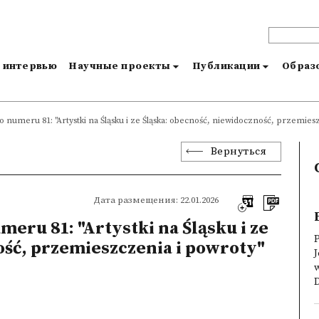
и интервью
Научные проекты
Публикации
Образо
o numeru 81: "Artystki na Śląsku i ze Śląska: obecność, niewidoczność, przemies
Вернуться
Дата размещения: 22.01.2026
meru 81: "Artystki na Śląsku i ze
P
ość, przemieszczenia i powroty"
J
w
D