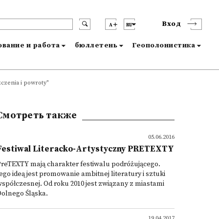
Вход
A
RU
вание и работа
бюллетень
Геополонистика
zczenia i powroty"
Смотреть также
05.06.2016
Festiwal Literacko-Artystyczny PRETEXTY
reTEXTY mają charakter festiwalu podróżującego.
ego ideą jest promowanie ambitnej literatury i sztuki
spółczesnej. Od roku 2010 jest związany z miastami
olnego Śląska.
19.04.2017