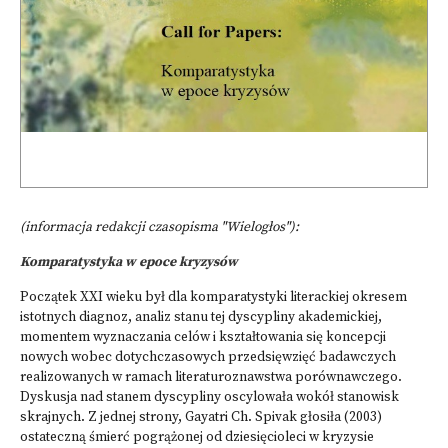
(informacja redakcji czasopisma "Wielogłos"):
Komparatystyka w epoce kryzysów
Początek XXI wieku był dla komparatystyki literackiej okresem
istotnych diagnoz, analiz stanu tej dyscypliny akademickiej,
momentem wyznaczania celów i kształtowania się koncepcji
nowych wobec dotychczasowych przedsięwzięć badawczych
realizowanych w ramach literaturoznawstwa porównawczego.
Dyskusja nad stanem dyscypliny oscylowała wokół stanowisk
skrajnych. Z jednej strony, Gayatri Ch. Spivak głosiła (2003)
ostateczną śmierć pogrążonej od dziesięcioleci w kryzysie