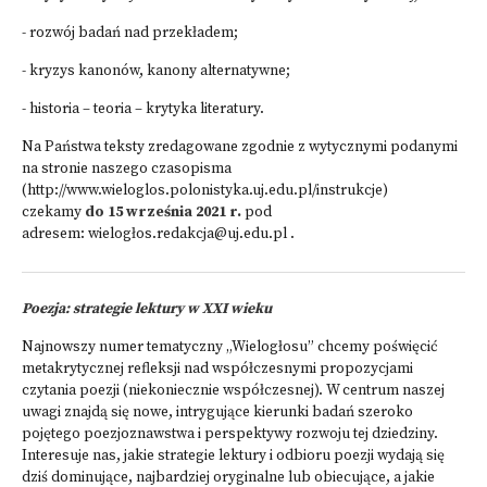
- rozwój badań nad przekładem;
- kryzys kanonów, kanony alternatywne;
- historia – teoria – krytyka literatury.
Na Państwa teksty zredagowane zgodnie z wytycznymi podanymi
na stronie naszego czasopisma
(
http://www.wieloglos.polonistyka.uj.edu.pl/instrukcje
)
czekamy
do 15 września 2021 r.
pod
adresem:
wielogłos.redakcja@uj.edu.pl
.
Poezja: strategie lektury w XXI wieku
Najnowszy numer tematyczny „Wielogłosu” chcemy poświęcić
metakrytycznej refleksji nad współczesnymi propozycjami
czytania poezji (niekoniecznie współczesnej). W centrum naszej
uwagi znajdą się nowe, intrygujące kierunki badań szeroko
pojętego poezjoznawstwa i perspektywy rozwoju tej dziedziny.
Interesuje nas, jakie strategie lektury i odbioru poezji wydają się
dziś dominujące, najbardziej oryginalne lub obiecujące, a jakie