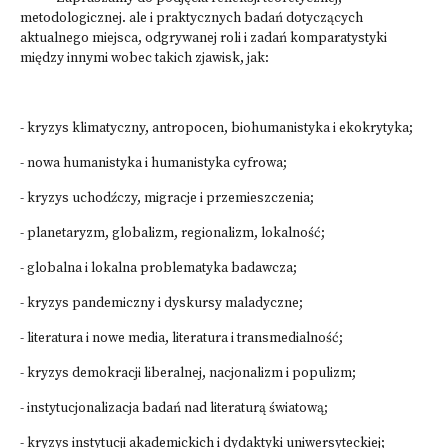
metodologicznej. ale i praktycznych badań dotyczących
aktualnego miejsca, odgrywanej roli i zadań komparatystyki
między innymi wobec takich zjawisk, jak:
- kryzys klimatyczny, antropocen, biohumanistyka i ekokrytyka;
- nowa humanistyka i humanistyka cyfrowa;
- kryzys uchodźczy, migracje i przemieszczenia;
- planetaryzm, globalizm, regionalizm, lokalność;
- globalna i lokalna problematyka badawcza;
- kryzys pandemiczny i dyskursy maladyczne;
- literatura i nowe media, literatura i transmedialność;
- kryzys demokracji liberalnej, nacjonalizm i populizm;
- instytucjonalizacja badań nad literaturą światową;
- kryzys instytucji akademickich i dydaktyki uniwersyteckiej;