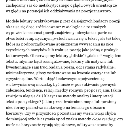
zachęcamy zaś do metakrytycznego oglądu owych orientacji ze
względu na potencjał ich oddziaływania na poezjoznawstwo.
Modele lektury praktykowane przez dzisiejszych badaczy poezji
okazują się dość zróżnicowane: w wielogłosie rozmaitych
wypowiedzi na temat poezji znajdziemy odczytania oparte na
otwartości i empatycznym „wsłuchiwaniu się w tekst”, ale też takie,
które są podporządkowane ironicznemu wywracaniu na nice
czytelniczych nawyków lub traktują poezję jako jedną z praktyk
kulturowych. Obserwujemy lektury „bliskie” i „dalsze” względem
tekstu, intymne bądź zaangażowane, lektury afirmatywne lub
kwestionujące sam trud badania poezji, odczytania radykalne i
minimalistyczne, głosy zorientowane na kwestie estetyczne lub
egzystencjalne. Warto objąć badawczym spojrzeniem tę
wielowymiarową mozaikę, być może w poszukiwaniu pewnych
zależności, tendencji, relacji między różnymi propozycjami. Jakim
rewizjom ulegają dziś klasyczne metody analizy i interpretacji
tekstu poetyckiego? Jakim przeobrażeniom mogą lub powinny
ulec formy pisarstwa naukowego na temat tego obszaru
literatury? Czy w przyszłości pozostaniemy wierni wciąż chyba
dominującej szkole czytania spod znaku metody
close reading
, czy
może na horyzoncie rysują się już nowe, odkrywcze sposoby