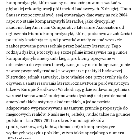
komparatystyki, która szansy na ocalenie powinna szukać w
głębokiej rekonfiguracji pól i metod badawczych. Z drugiej, Haun
Saussy rozpoczynał swój esej otwierający datowany na rok 2004
raport o stanie komparatystyki literackiej jako dyscypliny
akademickiej American Comparative Literature Association od
ogłoszenia triumfu komparatystyki, której podstawowe założenia i
postulaty kształtujące ją od początków miały zostać wreszcie
zaakceptowane powszechnie przez badaczy literatury. Tego
rodzaju dyskusje toczyły się szczególnie intensywnie na gruncie
komparatystyki amerykańskiej, a problemy opisywane w
odniesieniu do wymiaru teoretycznego czy metodologicznego nie
zawsze przynosiły trudności w wymiarze praktyki badawczej.
Nietrudno jednak zauważyć, że to właśnie one przyczyniły się do
ożywienia zainteresowania literaturoznawstwem porównawczym
także w Europie Środkowo-Wschodniej, gdzie zadawano pytania o
wartość i sensowność podejmowania dyskusji nad problemami
amerykańskich instytucji akademickich, a jednocześnie
adaptowano wypracowywane na tamtym gruncie propozycje do
miejscowych realiów. Nasilenie tej refleksji widać także na gruncie
polskim – lata 2009-2011 to okres kumulacji tekstów
(podręczników, artykułów, tłumaczeń) o komparatystyce
wydanych w języku polskim, w tym także specjalnego numeru