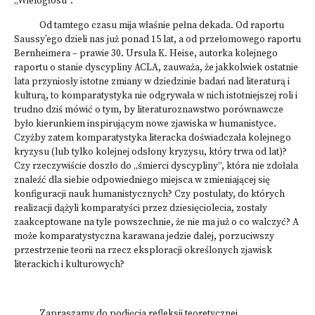
„Wielogłosu”.
Od tamtego czasu mija właśnie pełna dekada. Od raportu
Saussy’ego dzieli nas już ponad 15 lat, a od przełomowego raportu
Bernheimera – prawie 30. Ursula K. Heise, autorka kolejnego
raportu o stanie dyscypliny ACLA, zauważa, że jakkolwiek ostatnie
lata przyniosły istotne zmiany w dziedzinie badań nad literaturą i
kulturą, to komparatystyka nie odgrywała w nich istotniejszej roli i
trudno dziś mówić o tym, by literaturoznawstwo porównawcze
było kierunkiem inspirującym nowe zjawiska w humanistyce.
Czyżby zatem komparatystyka literacka doświadczała kolejnego
kryzysu (lub tylko kolejnej odsłony kryzysu, który trwa od lat)?
Czy rzeczywiście doszło do „śmierci dyscypliny”, która nie zdołała
znaleźć dla siebie odpowiedniego miejsca w zmieniającej się
konfiguracji nauk humanistycznych? Czy postulaty, do których
realizacji dążyli komparatyści przez dziesięciolecia, zostały
zaakceptowane na tyle powszechnie, że nie ma już o co walczyć? A
może komparatystyczna karawana jedzie dalej, porzuciwszy
przestrzenie teorii na rzecz eksploracji określonych zjawisk
literackich i kulturowych?
Zapraszamy do podjęcia refleksji teoretycznej,