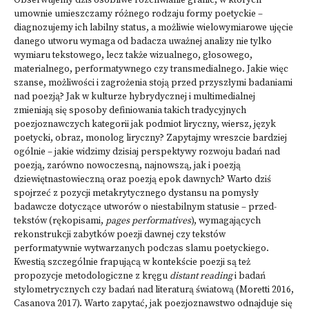
Obserwujemy dziś osobliwe rozchwianie granic, w których
umownie umieszczamy różnego rodzaju formy poetyckie –
diagnozujemy ich labilny status, a możliwie wielowymiarowe ujęcie
danego utworu wymaga od badacza uważnej analizy nie tylko
wymiaru tekstowego, lecz także wizualnego, głosowego,
materialnego, performatywnego czy transmedialnego. Jakie więc
szanse, możliwości i zagrożenia stoją przed przyszłymi badaniami
nad poezją? Jak w kulturze hybrydycznej i multimedialnej
zmieniają się sposoby definiowania takich tradycyjnych
poezjoznawczych kategorii jak podmiot liryczny, wiersz, język
poetycki, obraz, monolog liryczny? Zapytajmy wreszcie bardziej
ogólnie – jakie widzimy dzisiaj perspektywy rozwoju badań nad
poezją, zarówno nowoczesną, najnowszą, jak i poezją
dziewiętnastowieczną oraz poezją epok dawnych? Warto dziś
spojrzeć z pozycji metakrytycznego dystansu na pomysły
badawcze dotyczące utworów o niestabilnym statusie – przed-
tekstów (rękopisami,
pages performatives
), wymagających
rekonstrukcji zabytków poezji dawnej czy tekstów
performatywnie wytwarzanych podczas slamu poetyckiego.
Kwestią szczególnie frapującą w kontekście poezji są też
propozycje metodologiczne z kręgu
distant reading
i badań
stylometrycznych czy badań nad literaturą światową (Moretti 2016,
Casanova 2017). Warto zapytać, jak poezjoznawstwo odnajduje się