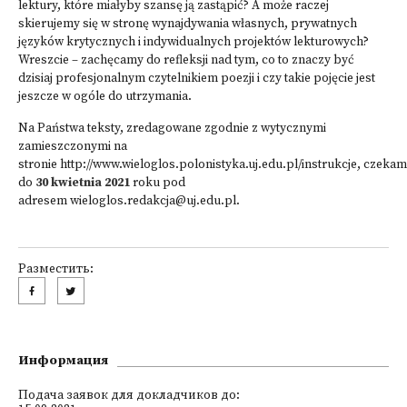
lektury, które miałyby szansę ją zastąpić? A może raczej
skierujemy się w stronę wynajdywania własnych, prywatnych
języków krytycznych i indywidualnych projektów lekturowych?
Wreszcie – zachęcamy do refleksji nad tym, co to znaczy być
dzisiaj profesjonalnym czytelnikiem poezji i czy takie pojęcie jest
jeszcze w ogóle do utrzymania.
Na Państwa teksty, zredagowane zgodnie z wytycznymi
zamieszczonymi na
stronie
http://www.wieloglos.polonistyka.uj.edu.pl/instrukcje
, czeka
do
30 kwietnia 2021
roku pod
adresem
wieloglos.redakcja@uj.edu.pl
.
Разместить:
Информация
Подача заявок для докладчиков до: