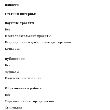
Новости
Статьи и интервью
Научные проекты
Все
Исследовательские проекты
Кандидатские и докторские диссертации
Конкурсы
Публикации
Все
Журналы
Издательские новинки
Образование и работа
Все
Образовательные предложения
Стипендии