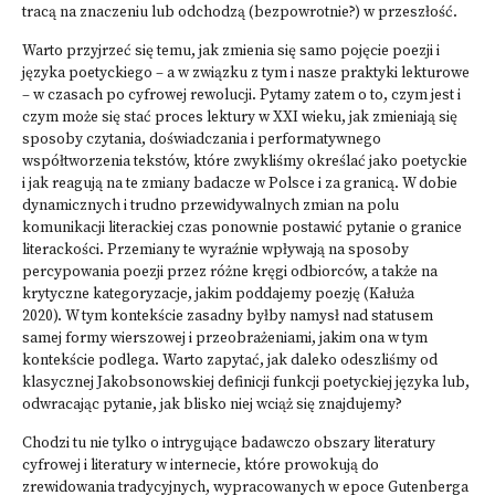
tracą na znaczeniu lub odchodzą (bezpowrotnie?) w przeszłość.
Warto przyjrzeć się temu, jak zmienia się samo pojęcie poezji i
języka poetyckiego – a w związku z tym i nasze praktyki lekturowe
– w czasach po cyfrowej rewolucji. Pytamy zatem o to, czym jest i
czym może się stać proces lektury w XXI wieku, jak zmieniają się
sposoby czytania, doświadczania i performatywnego
współtworzenia tekstów, które zwykliśmy określać jako poetyckie
i jak reagują na te zmiany badacze w Polsce i za granicą. W dobie
dynamicznych i trudno przewidywalnych zmian na polu
komunikacji literackiej czas ponownie postawić pytanie o granice
literackości. Przemiany te wyraźnie wpływają na sposoby
percypowania poezji przez różne kręgi odbiorców, a także na
krytyczne kategoryzacje, jakim poddajemy poezję (Kałuża
2020). W tym kontekście zasadny byłby namysł nad statusem
samej formy wierszowej i przeobrażeniami, jakim ona w tym
kontekście podlega. Warto zapytać, jak daleko odeszliśmy od
klasycznej Jakobsonowskiej definicji funkcji poetyckiej języka lub,
odwracając pytanie, jak blisko niej wciąż się znajdujemy?
Chodzi tu nie tylko o intrygujące badawczo obszary literatury
cyfrowej i literatury w internecie, które prowokują do
zrewidowania tradycyjnych, wypracowanych w epoce Gutenberga