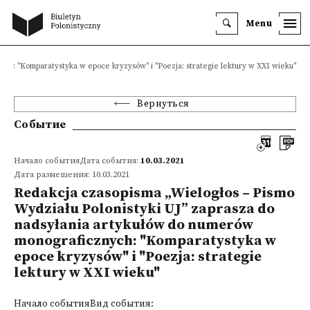
Menu
ych: "Komparatystyka w epoce kryzysów" i "Poezja: strategie lektury w XXI wieku"
Вернуться
Событие
Начало событияДата события:
10.03.2021
Дата размещения: 10.03.2021
Redakcja czasopisma „Wielogłos – Pismo
Wydziału Polonistyki UJ” zaprasza do
nadsyłania artykułów do numerów
monograficznych: "Komparatystyka w
epoce kryzysów" i "Poezja: strategie
lektury w XXI wieku"
Начало событияВид события: