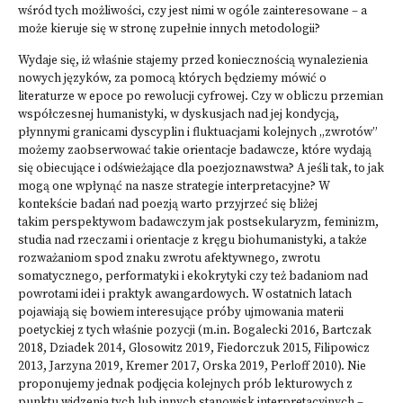
wśród tych możliwości, czy jest nimi w ogóle zainteresowane – a
może kieruje się w stronę zupełnie innych metodologii?
Wydaje się, iż właśnie stajemy przed koniecznością wynalezienia
nowych języków, za pomocą których będziemy mówić o
literaturze w epoce po rewolucji cyfrowej. Czy w obliczu przemian
współczesnej humanistyki, w dyskusjach nad jej kondycją,
płynnymi granicami dyscyplin i fluktuacjami kolejnych „zwrotów”
możemy zaobserwować takie orientacje badawcze, które wydają
się obiecujące i odświeżające dla poezjoznawstwa? A jeśli tak, to jak
mogą one wpłynąć na nasze strategie interpretacyjne? W
kontekście badań nad poezją warto przyjrzeć się bliżej
takim perspektywom badawczym jak postsekularyzm, feminizm,
studia nad rzeczami i orientacje z kręgu biohumanistyki, a także
rozważaniom spod znaku zwrotu afektywnego, zwrotu
somatycznego, performatyki i ekokrytyki czy też badaniom nad
powrotami idei i praktyk awangardowych. W ostatnich latach
pojawiają się bowiem interesujące próby ujmowania materii
poetyckiej z tych właśnie pozycji (m.in. Bogalecki 2016, Bartczak
2018, Dziadek 2014, Glosowitz 2019, Fiedorczuk 2015, Filipowicz
2013, Jarzyna 2019, Kremer 2017, Orska 2019, Perloff 2010). Nie
proponujemy jednak podjęcia kolejnych prób lekturowych z
punktu widzenia tych lub innych stanowisk interpretacyjnych –