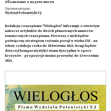
Объявление о подаче писем
Организаторы:
Wydział Polonistyki UJ
Redakcja czasopisma "Wielogłos" informuje o otwartym
naborze artykułów do dwóch planowanych numerów
tematycznych czasopisma. Pierwszy z nich będzie
poświęcony strategiom czytania poezji w wieku XXI - na
teksty redakcja czeka do 30 kwietnia 2021. Drugi będzie
dotyczył komparatystyki i stanu dyscypliny w epoce
kryzysów - propozycje można przesyłać do 15 września
2021.