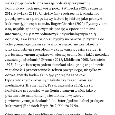
siatek pojęciowych i poszerzają pole ekspresywnych i
komunikacyjnych możliwości poezji (Winiecka 2020, Szczęsna
2018, Pawlicka 2012). Chcielibyśmy spojrzeć na badania nad
poezją również z perspektywy historii jej lektury jako praktyki
kulturowej, jak czyni to m.in. Roger Chartier (2000). Pytamy zatem
o to, na jakie sposoby czyta się poezję w epoce nadmiaru
informacji, jaki jest wspólnotowy i indywidualny wymiar jej
odbioru, jakie kategorie opisu byłyby najbardziej przydatne do
uchwycenia tego zjawiska. Warto przyjrzeć się dziś bliżej na
przykład ustnym sposobom wykonywania poezji i, szerzej, jej
performatywnemu wymiarowi, wtórnej oralności, a także metodzie
„uważnego słuchania” (Kremer 2015, Middleton 2005, Bernstein
1998). Innym istotnym polem dociekań okazuje się zagadnienie
wizualności i przestrzenności tekstu poetyckiego, nie tylko w
odniesieniu do badań skupiających się na aspekcie
typograficznym i wizualnym tekstu czy zagadnieniu jego
medialności (Kremer 2015, Przybyszewska 2015), ale i w
kontekście przesunięć w myśleniu o samym tekście jako o
przedmiocie materialnym, niestabilnym wytworze
performatywnego działania lub o inter-/polimedialnej praktyce
kulturowej (Bodzioch-Bryła 2019, Kałuża 2020).