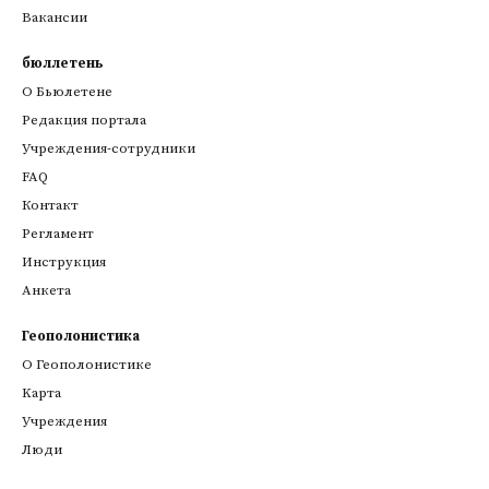
Вакансии
бюллетень
О Бьюлетене
Редакция портала
Учреждения-сотрудники
FAQ
Контакт
Регламент
Инструкция
Анкета
Геополонистика
О Геополонистике
Kарта
Учреждения
Люди