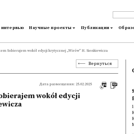
и интервью
Научные проекты
Публикации
Образо
em Sobierajem wokół edycji krytycznej „Wirów” H. Sienkiewicza
Вернуться
Дата размещения: 25.02.2025
obierajem wokół edycji
ewicza
I
M