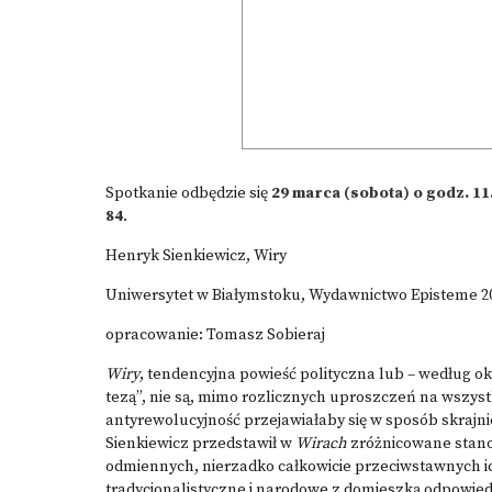
Spotkanie odbędzie się
29 marca (sobota) o godz. 1
84
.
Henryk Sienkiewicz, Wiry
Uniwersytet w Białymstoku, Wydawnictwo Episteme 2
opracowanie: Tomasz Sobieraj
Wiry
, tendencyjna powieść polityczna lub – według o
tezą”, nie są, mimo rozlicznych uproszczeń na wszys
antyrewolucyjność przejawiałaby się w sposób skrajn
Sienkiewicz przedstawił w
Wirach
zróżnicowane stano
odmiennych, nierzadko całkowicie przeciwstawnych id
tradycjonalistyczne i narodowe z domieszką odpowiedn