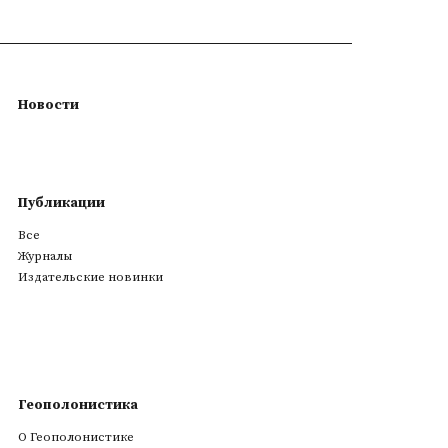
Новости
Публикации
Все
Журналы
Издательские новинки
Геополонистика
О Геополонистике