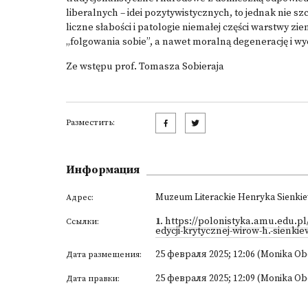
liberalnych – idei pozytywistycznych, to jednak nie s
liczne słabości i patologie niemałej części warstwy zi
„folgowania sobie”, a nawet moralną degenerację i wyc
Ze wstępu prof. Tomasza Sobieraja
Разместить:
Информация
Muzeum Literackie Henryka Sienkiew
Адрес:
1
.
https://polonistyka.amu.edu.p
Ссылки:
edycji-krytycznej-wirow-h.-sienkie
25 февраля 2025; 12:06 (Monika Ob
Дата размещения:
25 февраля 2025; 12:09 (Monika Ob
Дата правки: