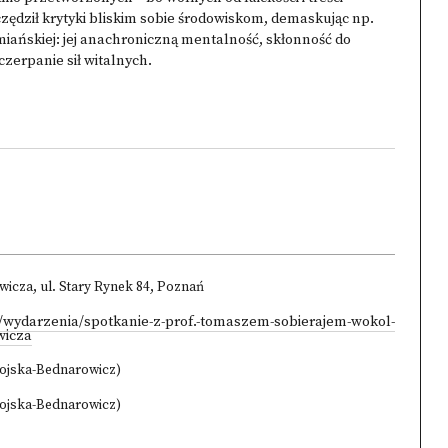
zczędził krytyki bliskim sobie środowiskom, demaskując np.
emiańskiej: jej anachroniczną mentalność, skłonność do
zerpanie sił witalnych.
icza, ul. Stary Rynek 84, Poznań
l/wydarzenia/spotkanie-z-prof.-tomaszem-sobierajem-wokol-
wicza
ojska-Bednarowicz)
ojska-Bednarowicz)