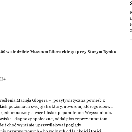
K
Ł
P
z
1.00 w siedzibie Muzeum Literackiego przy Starym Rynku
024
kreślenia Macieja Glogera – „pozytywistyczna powieść z
tkich poziomach swojej struktury, utworem, którego ideowa
ie jednoznaczny, a więc bliski np. pamfletom Weyssenhofa.
wiska i diagnozy społeczne, oddał głos reprezentantom
ei i choć wyraźnie uprzywilejował poglądy
io przetworzonych – bo wolnych od laickości i treści