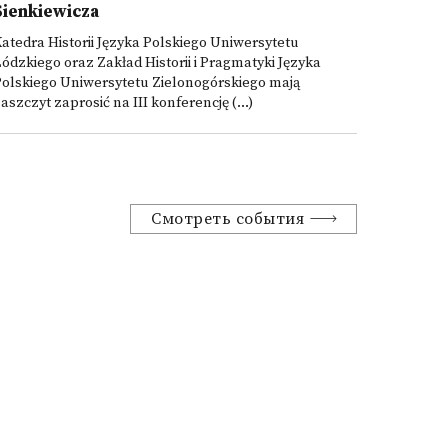
Sienkiewicza
atedra Historii Języka Polskiego Uniwersytetu
ódzkiego oraz Zakład Historii i Pragmatyki Języka
olskiego Uniwersytetu Zielonogórskiego mają
aszczyt zaprosić na III konferencję (...)
Смотреть события