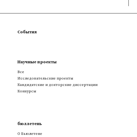
События
Научные проекты
Все
Исследовательские проекты
Кандидатские и докторские диссертации
Конкурсы
бюллетень
О Бьюлетене