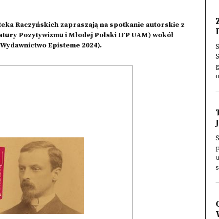
teka Raczyńskich zapraszają na spotkanie autorskie z
ratury Pozytywizmu i Młodej Polski IFP UAM) wokół
(Wydawnictwo Episteme 2024).
S
S
g
o
S
p
u
s