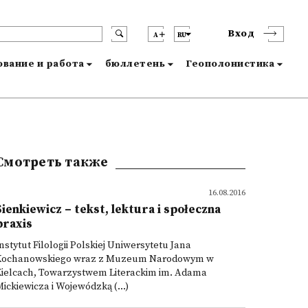
Вход
A
RU
вание и работа
бюллетень
Геополонистика
Смотреть также
16.08.2016
Sienkiewicz – tekst, lektura i społeczna
praxis
nstytut Filologii Polskiej Uniwersytetu Jana
Kochanowskiego wraz z Muzeum Narodowym w
Kielcach, Towarzystwem Literackim im. Adama
ickiewicza i Wojewódzką (...)