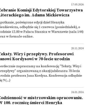
17.05.2026
Zebranie Komisji Edytorskiej Towarzystwa
Literackiego im. Adama Mickiewicza
potkanie, poświęcone edycji dzieł Henryka
ienkiewicza, odbędzie się 1 czerwca (poniedziałek), o
odzinie 12.00 w Pałacu Staszica w Warszawie (sala 144)
raz w formule online.
20.11.2024
Teksty. Wiry i przepływy. Profesorowi
Janowi Kordysowi w 70-lecie urodzin
erdecznie zapraszamy na konferencję "Teksty. Wiry i
rzepływy" organizowaną z okazji jubileuszu 70-lecia
rodzin profesora Jana Kordysa. Konferencja odbędzie
ię 9 (...)
24.01.2016
Codzienność w mistrzowskim opracowaniu.
W 100. rocznicę śmierci Henryka