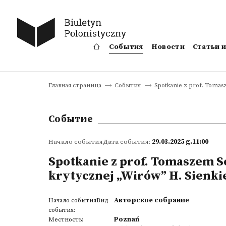
События
Новости
Статьи 
Spotkanie z prof. Tomasz
Главная страница
События
Событие
Начало событияДата события:
29.03.2025 g.11:00
Spotkanie z prof. Tomaszem S
krytycznej „Wirów” H. Sienki
Авторское собрание
Начало событияВид
события:
Poznań
Местность: