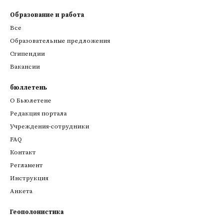
Образование и работа
Все
Образовательные предложения
Стипендии
Вакансии
бюллетень
О Бьюлетене
Редакция портала
Учреждения-сотрудники
FAQ
Контакт
Регламент
Инструкция
Анкета
Геополонистика