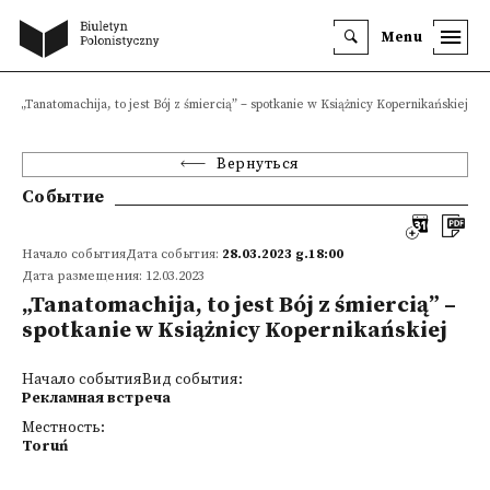
Menu
„Tanatomachija, to jest Bój z śmiercią” – spotkanie w Książnicy Kopernikańskiej
Вернуться
Событие
Начало событияДата события:
28.03.2023 g.18:00
Дата размещения: 12.03.2023
„Tanatomachija, to jest Bój z śmiercią” –
spotkanie w Książnicy Kopernikańskiej
Начало событияВид события:
Рекламная встреча
Местность:
Toruń