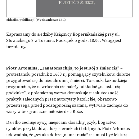
okładka publikacji (Wydawnictwo IBL)
Zapraszamy do siedziby Książnicy Kopernikańskiej przy ul.
Słowackiego 8 w Toruniu. Początek o godz. 18.00. Wstęp jest
bezpłatny.
Piotr Artomius, „Tanatomachija, to jest Bój z śmiercią”
–
protestancki poradnik z 1600 r., pomagający czytelnikowi dobrze
przygotować się do nieuchronnej śmierci. Toruński kaznodzieja
przypomina, że nawrócenia nie należy odkładać „na ostatnią
godzinkę”, z polemiczną werwą demaskuje nieskuteczność
praktyk zalecanych przez autorytety katolickie, obrazowo
przestrzega przed podstępnością szatana, wytrwale zachęca do
wiary w bezgraniczne miłosierdzie Boże.
Dziełko cechuje żywy, miejscami dosadny język, bogactwo
cytatów, przykładów, aluzji literackich i biblijnych. Piotr Artomius
udowadnia, że „sztuka dobrego umierania” nie musi być lekturą