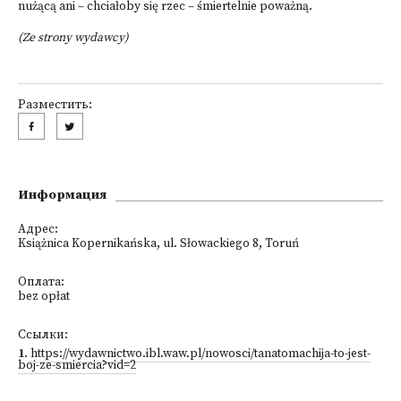
nużącą ani – chciałoby się rzec – śmiertelnie poważną.
(Ze strony wydawcy)
Разместить:
Информация
Адрес:
Książnica Kopernikańska, ul. Słowackiego 8, Toruń
Оплата:
bez opłat
Ссылки:
1
.
https://wydawnictwo.ibl.waw.pl/nowosci/tanatomachija-to-jest-
boj-ze-smiercia?vid=2