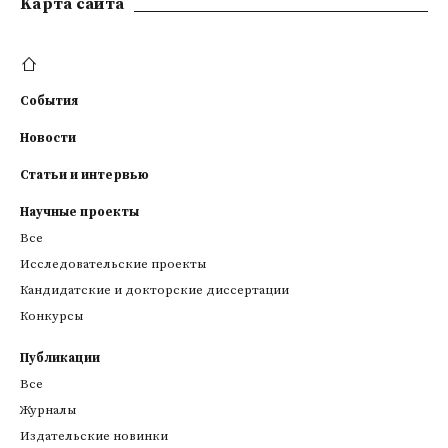
Kарта сайта
События
Новости
Статьи и интервью
Научные проекты
Все
Исследовательские проекты
Кандидатские и докторские диссертации
Конкурсы
Публикации
Все
Журналы
Издательские новинки