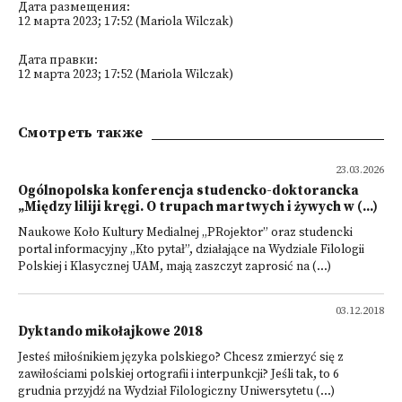
Дата размещения:
12 марта 2023; 17:52 (Mariola Wilczak)
Дата правки:
12 марта 2023; 17:52 (Mariola Wilczak)
Смотреть также
23.03.2026
Ogólnopolska konferencja studencko-doktorancka
„Między liliji kręgi. O trupach martwych i żywych w (...)
Naukowe Koło Kultury Medialnej „PRojektor” oraz studencki
portal informacyjny „Kto pytał”, działające na Wydziale Filologii
Polskiej i Klasycznej UAM, mają zaszczyt zaprosić na (...)
03.12.2018
Dyktando mikołajkowe 2018
Jesteś miłośnikiem języka polskiego? Chcesz zmierzyć się z
zawiłościami polskiej ortografii i interpunkcji? Jeśli tak, to 6
grudnia przyjdź na Wydział Filologiczny Uniwersytetu (...)