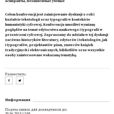
аспиранты
,
Независимые ученые
Celem konferencji jest zainicjowanie dyskusji o roli i
kształcie tekstologii oraz typografii w kontekście
humanistyki cyfrowej. Konferencja umożliwi wymianę
poglądów na temat edytorstwa naukowego i typografii w
przestrzeni cyfrowej. Zapraszamy do udziału w tej dyskusji
zarówno historyków literatury, edytorów i tekstologów, jak
i typografów, projektantów pism, znawców książek
tradycyjnych i elektronicznych, bibliofilów oraz wszystkie
osoby zaintersowane wskazaną tematyką.
Разместить:
Информация
Подача заявок для докладчиков до:
30.06.2015 17:00