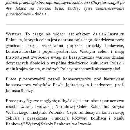
jednak przebiegło bez najmniejszych zakłóceń i Chrystus zstąpił po
400 latach na lwowski bruk, budząc żywe zainteresowanie
przechodniów
– dodaje.
Wystawa „To czego nie widać” jest efektem działań Instytutu
Polonika, których celem jest ochrona polskiego dziedzictwa poza
granicami kraju, realizowana poprzez projekty badawcze,
konserwatorskie i popularyzatorskie. Ważnym celem i misją
Instytutu jest zwrócenie uwagi na bezsprzeczną wartość działań
dotyczących dbałości o wspólne dziedzictwo kulturowe Polski i
wielu krajów świata, w których Polacy pozostawili niezatarty ślad.
Prace przeprowadził zespół konserwatorów pod kierunkiem
konserwatora zabytków Pawła Jędrzejczyka i nadzorem prof.
Janusza Smazy.
Prace przy figurze mogły się odbyć dzięki staraniom i partnerstwu
miasta Lwowa, Lwowskiej Narodowej Galerii Sztuki im. Borysa
Woźnickiego i Instytutu Polonika. Część funduszy na konserwację
zebrała i przekazała „Fundacja Rozwoju Edukacji i Nauki
Bankowej” Wyższej Szkoły Bankowej we Lwowie.