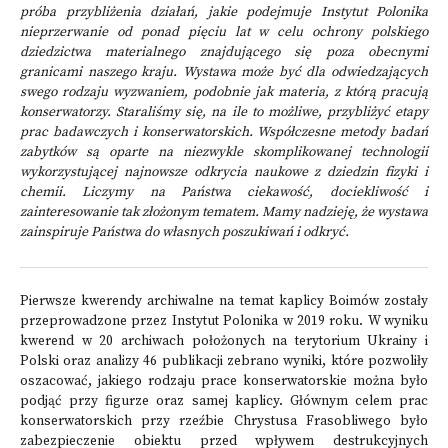
próba przybliżenia działań, jakie podejmuje Instytut Polonika
nieprzerwanie od ponad pięciu lat w celu ochrony polskiego
dziedzictwa materialnego znajdującego się poza obecnymi
granicami naszego kraju. Wystawa może być dla odwiedzających
swego rodzaju wyzwaniem, podobnie jak materia, z którą pracują
konserwatorzy. Staraliśmy się, na ile to możliwe, przybliżyć etapy
prac badawczych i konserwatorskich. Współczesne metody badań
zabytków są oparte na niezwykle skomplikowanej technologii
wykorzystującej najnowsze odkrycia naukowe z dziedzin fizyki i
chemii. Liczymy na Państwa ciekawość, dociekliwość i
zainteresowanie tak złożonym tematem. Mamy nadzieję, że wystawa
zainspiruje Państwa do własnych poszukiwań i odkryć.
Pierwsze kwerendy archiwalne na temat kaplicy Boimów zostały
przeprowadzone przez Instytut Polonika w 2019 roku. W wyniku
kwerend w 20 archiwach położonych na terytorium Ukrainy i
Polski oraz analizy 46 publikacji zebrano wyniki, które pozwoliły
oszacować, jakiego rodzaju prace konserwatorskie można było
podjąć przy figurze oraz samej kaplicy. Głównym celem prac
konserwatorskich przy rzeźbie Chrystusa Frasobliwego było
zabezpieczenie obiektu przed wpływem destrukcyjnych