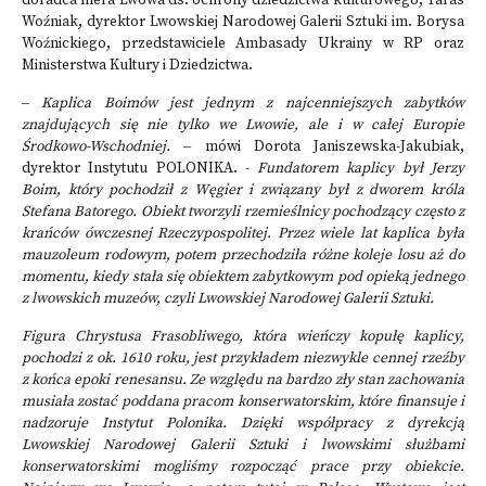
doradca mera Lwowa ds. ochrony dziedzictwa kulturowego, Taras
Woźniak, dyrektor Lwowskiej Narodowej Galerii Sztuki im. Borysa
Woźnickiego, przedstawiciele Ambasady Ukrainy w RP oraz
Ministerstwa Kultury i Dziedzictwa.
‒
Kaplica Boimów jest jednym z najcenniejszych zabytków
znajdujących się nie tylko we Lwowie, ale i w całej Europie
Środkowo-Wschodniej.
‒ mówi Dorota Janiszewska-Jakubiak,
dyrektor Instytutu POLONIKA. -
Fundatorem kaplicy był Jerzy
Boim, który pochodził z Węgier i związany był z dworem króla
Stefana Batorego. Obiekt tworzyli rzemieślnicy pochodzący często z
krańców ówczesnej Rzeczypospolitej. Przez wiele lat kaplica była
mauzoleum rodowym, potem przechodziła różne koleje losu aż do
momentu, kiedy stała się obiektem zabytkowym pod opieką jednego
z lwowskich muzeów, czyli Lwowskiej Narodowej Galerii Sztuki.
Figura Chrystusa Frasobliwego, która wieńczy kopułę kaplicy,
pochodzi z ok. 1610 roku, jest przykładem niezwykle cennej rzeźby
z końca epoki renesansu. Ze względu na bardzo zły stan zachowania
musiała zostać poddana pracom konserwatorskim, które finansuje i
nadzoruje Instytut Polonika. Dzięki współpracy z dyrekcją
Lwowskiej Narodowej Galerii Sztuki i lwowskimi służbami
konserwatorskimi mogliśmy rozpocząć prace przy obiekcie.