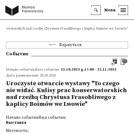
Menu
konserwatorskich nad rzeźbą Chrystusa Frasobliwego z kaplicy Boimów we Lwowie"
Вернуться
Событие
Начало событияДата события:
23.10.2023 g.17:00 - 25.11.2023
Дата размещения: 20.10.2023
Uroczyste otwarcie wystawy "To czego
nie widać. Kulisy prac konserwatorskich
nad rzeźbą Chrystusa Frasobliwego z
kaplicy Boimów we Lwowie"
Начало событияВид события:
Выставка
Местность: