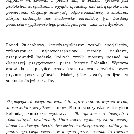
Najpierw we Lwowie, a potem tutaj w Polsce. Wystawa jest
pretekstem do spotkania z wyjątkową rzeźbą, nad którą opiekę nam
powierzono. Czujemy niezwykłą odpowiedzialność, a zaufanie,
którym obdarzyło nas środowisko ukraińskie, tym bardziej
podkreśla wyjątkowość tego przedsięwzięcia
– zaznacza dyrektor.
Ponad 20-osobowy, interdyscyplinarny zespół specjalistów,
wykorzystując najnowocześniejsze metody naukowe,
przeprowadził badania, których wyniki możemy poznać na
ekspozycji przygotowanej przez Instytut Polonika. Wystawa
opowiada o specyfice pracy konserwatora zabytków przez
pryzmat poszczególnych działań, jakie zostały podjęte, w
stosunku do jednej rzeźby.
Ekspozycja „To czego nie widać” to zaproszenie do wejścia w rolę
konserwatora zabytków
– mówi Marta Kruczyńska z Instytutu
Polonika, kuratorka wystawy
.
‒
To opowieść o licznych i
różnorodnych działaniach, które trzeba wykonać, zanim ważny
obiekt światowego dziedzictwa zostanie zabezpieczony i oddany do
ponownego eksponowania w miejscu przeznaczenia. To również