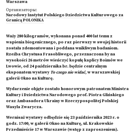
Warszawa
Организаторы:
Narodowy Instytut Polskiego Dziedzictwa Kulturowego za
Granicą POLONIKA
Waży 280 kilogramów, wykonana ponad 400 lat temu z
wapienia biogenicznego, po raz pierwszy w swojej historii
została zdemontowana i poddana wnikliwym badaniom.
Rzeźba Chrystusa Frasobliwego, przeznaczona by na
wysokości 26 metrów wieńczyć kopułę kaplicy Boimów we
Lwowie, od 24 października br. będzie centralnym
eksponatem wystawy
To czego nie widać
, w warszawskiej
galerii Okno na Kulturę.
Wydarzenie objęte zostało honorowym patronatem Ministra
Kultury i Dziedzictwa Narodowego prof. Piotra Glińskiego
oraz Ambasadora Ukrainy w Rzeczypospolitej Polskiej
Wasyla Zwarycza.
Wernisaż wystawy odbędzie się 23 października 2023 r. o
godz. 17:00, w galerii Okno na Kulturę, ul. Krakowskie
Przedmieście 17 w Warszawie (wstęp z zaproszeniem).