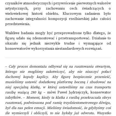
czynników atmosferycznych i przywrócenie pierwotnych walorów
artystycznych, przy zachowaniu cech świadczących o
wielowiekowej historii obiektu. Kluczowym zadaniem było
zachowanie integralności kompozycji rzeźbiarskiej jako całości
przedstawienia.
Wnikliwe badania mogły być przeprowadzone tylko dlatego, że
figurę udało się zdemontować i przetransportować. Działanie to
okazało się jednak niezwykle trudne i wymagające od
konserwatorów wykorzystania niestandardowych rozwiązań.
‒
Cały proces demontażu odbywał się na rusztowaniu otwartym,
którego nie mogliśmy zakotwiczyć, aby nie niszczyć połaci
dachowej kopuły kaplicy. Aby figurę bezpiecznie przenieść,
musieliśmy ustawić dodatkową platformę boczną i zbudować na
niej specjalną klatkę, w której ustawiliśmy na czas transportu
rzeźbę ważącą 280 kg
– mówi Paweł Jędrzejczyk, konserwator
zabytków
.
‒
Moment, kiedy ta klatka z rzeźbą przekraczała obrys
rusztowań, podwieszona pod ramię trzydziestometrowego dźwigu,
był dla nas pełen emocji. Mieliśmy świadomość, że gdybyśmy coś
źle wymierzyli i obliczyli, to nie byłoby już odwrotu. Wszystko