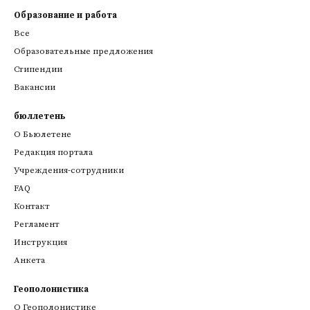
Образование и работа
Все
Образовательные предложения
Стипендии
Вакансии
бюллетень
О Бьюлетене
Редакция портала
Учреждения-сотрудники
FAQ
Контакт
Регламент
Инструкция
Анкета
Геополонистика
О Геополонистике