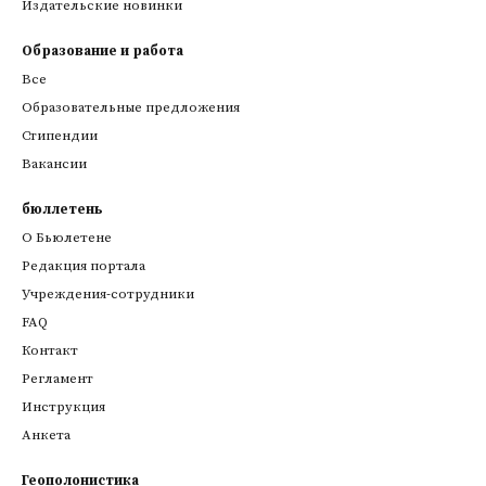
Издательские новинки
Образование и работа
Все
Образовательные предложения
Стипендии
Вакансии
бюллетень
О Бьюлетене
Редакция портала
Учреждения-сотрудники
FAQ
Контакт
Регламент
Инструкция
Анкета
Геополонистика