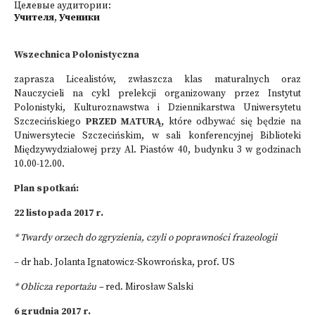
Целевые аудитории:
Учителя
,
Ученики
Wszechnica Polonistyczna
zaprasza Licealistów, zwłaszcza klas maturalnych oraz
Nauczycieli na cykl prelekcji organizowany przez Instytut
Polonistyki, Kulturoznawstwa i Dziennikarstwa Uniwersytetu
Szczecińskiego
PRZED MATURĄ,
które odbywać się będzie na
Uniwersytecie Szczecińskim, w sali konferencyjnej Biblioteki
Międzywydziałowej przy Al. Piastów 40, budynku 3 w godzinach
10.00-12.00.
Plan spotkań:
22 listopada 2017 r.
* Twardy orzech do zgryzienia, czyli o poprawności frazeologii
– dr hab. Jolanta Ignatowicz-Skowrońska, prof. US
* Oblicza reportażu –
red. Mirosław Salski
6 grudnia 2017 r.