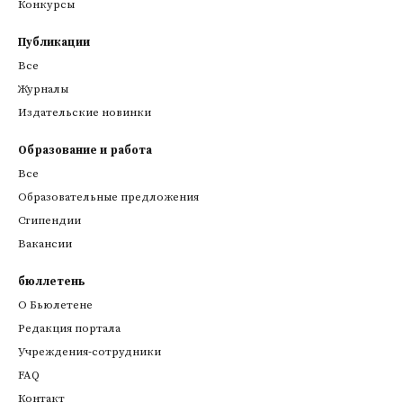
Конкурсы
Публикации
Все
Журналы
Издательские новинки
Образование и работа
Все
Образовательные предложения
Стипендии
Вакансии
бюллетень
О Бьюлетене
Редакция портала
Учреждения-сотрудники
FAQ
Контакт