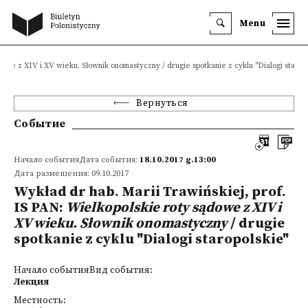
Menu
owe z XIV i XV wieku. Słownik onomastyczny / drugie spotkanie z cyklu "Dialogi starop
Вернуться
Событие
Начало событияДата события:
18.10.2017 g.13:00
Дата размещения: 09.10.2017
Wykład dr hab. Marii Trawińskiej, prof.
IS PAN:
Wielkopolskie roty sądowe z XIV i
XV wieku. Słownik onomastyczny
/ drugie
spotkanie z cyklu "Dialogi staropolskie"
Начало событияВид события:
Лекция
Местность: