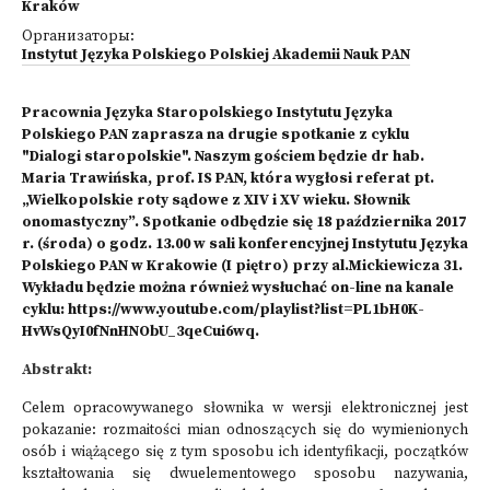
Kraków
Организаторы:
Instytut Języka Polskiego Polskiej Akademii Nauk PAN
Pracownia Języka Staropolskiego Instytutu Języka
Polskiego PAN zaprasza na drugie spotkanie z cyklu
"Dialogi staropolskie". Naszym gościem będzie dr hab.
Maria Trawińska, prof. IS PAN, która wygłosi referat pt.
„Wielkopolskie roty sądowe z XIV i XV wieku. Słownik
onomastyczny”. Spotkanie odbędzie się 18 października 2017
r. (środa) o godz. 13.00 w sali konferencyjnej Instytutu Języka
Polskiego PAN w Krakowie (I piętro) przy al.Mickiewicza 31.
Wykładu będzie można również wysłuchać on-line na kanale
cyklu:
https://www.youtube.com/playlist?list=PL1bH0K-
HvWsQyI0fNnHNObU_3qeCui6wq
.
Abstrakt:
Celem opracowywanego słownika w wersji elektronicznej jest
pokazanie: rozmaitości mian odnoszących się do wymienionych
osób i wiążącego się z tym sposobu ich identyfikacji, początków
kształtowania się dwuelementowego sposobu nazywania,