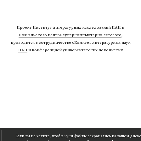
Проект
Институт литературных исследований ПАН
и
Познаньского центра суперкомпьютерно-сетевого
,
проводится в сотрудничестве с
Комитет литературных наук
ПАН
и Конференцией университетских полонистик
Если вы не хотите, чтобы куки-файлы сохранялись на вашем диске