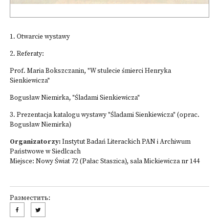
1. Otwarcie wystawy
2. Referaty:
Prof. Maria Bokszczanin, "W stulecie śmierci Henryka
Sienkiewicza"
Bogusław Niemirka, "Śladami Sienkiewicza"
3. Prezentacja katalogu wystawy "Śladami Sienkiewicza" (oprac.
Bogusław Niemirka)
Organizatorzy:
Instytut Badań Literackich PAN i Archiwum
Państwowe w Siedlcach
Miejsce: Nowy Świat 72 (Pałac Staszica), sala Mickiewicza nr 144
Разместить: