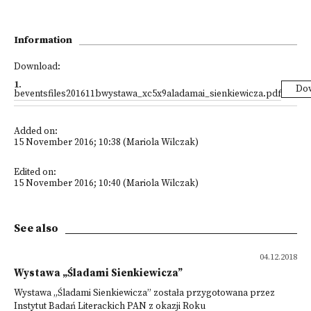
Information
Download:
1
.
Do
beventsfiles201611bwystawa_xc5x9aladamai_sienkiewicza.pdf
Added on:
15 November 2016; 10:38 (Mariola Wilczak)
Edited on:
15 November 2016; 10:40 (Mariola Wilczak)
See also
04.12.2018
Wystawa „Śladami Sienkiewicza”
Wystawa „Śladami Sienkiewicza” została przygotowana przez
Instytut Badań Literackich PAN z okazji Roku