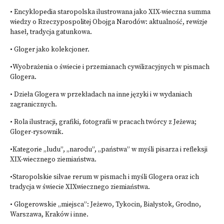
• Encyklopedia staropolska ilustrowana jako XIX-wieczna summa
wiedzy o Rzeczypospolitej Obojga Narodów: aktualność, rewizje
haseł, tradycja gatunkowa.
• Gloger jako kolekcjoner.
•Wyobrażenia o świecie i przemianach cywilizacyjnych w pismach
Glogera.
• Dzieła Glogera w przekładach na inne języki i w wydaniach
zagranicznych.
• Rola ilustracji, grafiki, fotografii w pracach twórcy z Jeżewa;
Gloger-rysownik.
•Kategorie „ludu”, „narodu”, „państwa” w myśli pisarza i refleksji
XIX-wiecznego ziemiaństwa.
•Staropolskie silvae rerum w pismach i myśli Glogera oraz ich
tradycja w świecie XIXwiecznego ziemiaństwa.
• Glogerowskie „miejsca”: Jeżewo, Tykocin, Białystok, Grodno,
Warszawa, Kraków i inne.