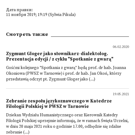
Дата правки:
11 ноября 2019; 19:19 (Sylwia Pikula)
Смотреть также
06.02.2020
Zygmunt Gloger jako słownikarz-dialektolog.
Prezentacja edycji / z cyklu "Spotkanie z gwarą"
Gośćmi kolejnego "Spotkania z gwarą" będą prof. dr hab. Joanna
Okoniowa (PWSZ w Tarnowie) i prof. dr hab. Jan Okoń, którzy
przedstawią odczyt pt. Zygmunt Gloger jako (...)
19.05.2021
Zebranie zespołu językoznawczego w Katedrze
Filologii Polskiej w PWSZ w Tarnowie
Dziekan Wydziału Humanistycznego oraz Kierownik Katedry
Filologii Polskiej uprzejmie informują, że w ramach Święta Uczelni,
w dniu 20 maja 2021 roku o godzinie 17.00, odbędzie się zdalne
zebranie (...)