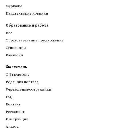
Журналы
Издательские новинки
Образование и работа
Все
Образовательные предложения
Стипендии
Вакансии
бюллетень
О Бьюлетене
Редакция портала
Учреждения-сотрудники
FAQ
Контакт
Регламент
Инструкция
Анкета