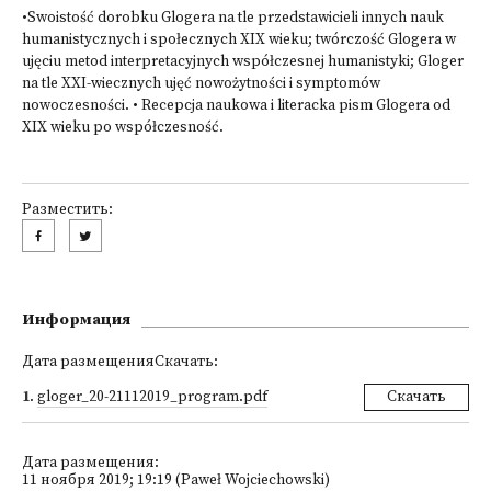
•Swoistość dorobku Glogera na tle przedstawicieli innych nauk
humanistycznych i społecznych XIX wieku; twórczość Glogera w
ujęciu metod interpretacyjnych współczesnej humanistyki; Gloger
na tle XXI-wiecznych ujęć nowożytności i symptomów
nowoczesności. • Recepcja naukowa i literacka pism Glogera od
XIX wieku po współczesność.
Разместить:
Информация
Дата размещенияСкачать:
1
.
gloger_20-21112019_program.pdf
Скачать
Дата размещения:
11 ноября 2019; 19:19 (Paweł Wojciechowski)