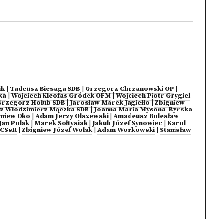
ik
|
Tadeusz Biesaga SDB
|
Grzegorz Chrzanowski OP
|
ka
|
Wojciech Kleofas Gródek OFM
|
Wojciech Piotr Grygiel
Grzegorz Hołub SDB
|
Jarosław Marek Jagiełło
|
Zbigniew
sz Włodzimierz Mączka SDB
|
Joanna Maria Mysona-Byrska
gniew Oko
|
Adam Jerzy Olszewski
|
Amadeusz Bolesław
Jan Polak
|
Marek Sołtysiak
|
Jakub Józef Synowiec
|
Karol
 CSsR
|
Zbigniew Józef Wolak
|
Adam Workowski
|
Stanisław