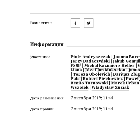
Разместить:
Информация
Piotr Andryszczak
|
Joanna Barc
Участники:
Jerzy Dadaczyński
|
Jakub Gomuł
FSSP
|
Michał Kazimierz Heller
|
Liana
|
Józef Jan Makselon
|
Janu
|
Tereza Obolevich
|
Dariusz Zbi
Pala
|
Robert Piechowicz
|
Paweł 
Benito Tarnowski
|
Marek Urban
Wszołek
|
Władysław Zuziak
7 октября 2019; 11:44
Дата размещения:
7 октября 2019; 11:44
Дата правки: