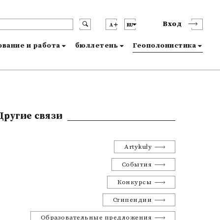
Вход
A
RU
вание и работа
бюллетень
Геополонистика
Другие связи
Artykuły
События
Конкурсы
Стипендии
Образовательные предложения