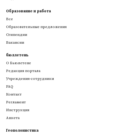
Образование и работа
Все
Образовательные предложения
Стипендии
Вакансии
бюллетень
О Бьюлетене
Редакция портала
Учреждения-сотрудники
FAQ
Контакт
Регламент
Инструкция
Анкета
Геополонистика