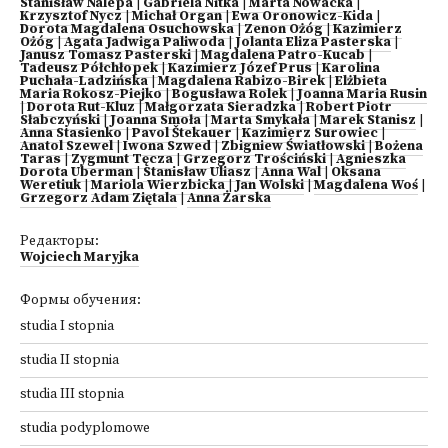
Stanisław Nalepa
|
Gabriela Nitka
|
Marta Nowacka
|
Krzysztof Nycz
|
Michał Organ
|
Ewa Oronowicz-Kida
|
Dorota Magdalena Osuchowska
|
Zenon Ożóg
|
Kazimierz
Ożóg
|
Agata Jadwiga Paliwoda
|
Jolanta Eliza Pasterska
|
Janusz Tomasz Pasterski
|
Magdalena Patro-Kucab
|
Tadeusz Półchłopek
|
Kazimierz Józef Prus
|
Karolina
Puchała-Ladzińska
|
Magdalena Rabizo-Birek
|
Elżbieta
Maria Rokosz-Piejko
|
Bogusława Rolek
|
Joanna Maria Rusin
|
Dorota Rut-Kluz
|
Małgorzata Sieradzka
|
Robert Piotr
Słabczyński
|
Joanna Smoła
|
Marta Smykała
|
Marek Stanisz
|
Anna Stasienko
|
Pavol Štekauer
|
Kazimierz Surowiec
|
Anatol Szewel
|
Iwona Szwed
|
Zbigniew Światłowski
|
Bożena
Taras
|
Zygmunt Tęcza
|
Grzegorz Trościński
|
Agnieszka
Dorota Uberman
|
Stanisław Uliasz
|
Anna Wal
|
Oksana
Weretiuk
|
Mariola Wierzbicka
|
Jan Wolski
|
Magdalena Woś
|
Grzegorz Adam Ziętala
|
Anna Żarska
Редакторы:
Wojciech Maryjka
Формы обучения:
studia I stopnia
studia II stopnia
studia III stopnia
studia podyplomowe