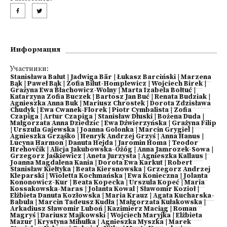
Информация
Участники:
Stanisława Bałut
|
Jadwiga Bär
|
Łukasz Barciński
|
Marzena
Bąk
|
Paweł Bąk
|
Zofia Bilut-Homplewicz
|
Wojciech Birek
|
Grażyna Ewa Błachowicz-Wolny
|
Marta Izabela Bołtuć
|
Katarzyna Zofia Buczek
|
Bartosz Jan Buć
|
Renata Budziak
|
Agnieszka Anna Buk
|
Mariusz Chrostek
|
Dorota Zdzisława
Chudyk
|
Ewa Cwanek-Florek
|
Piotr Cymbalista
|
Zofia
Czapiga
|
Artur Czapiga
|
Stanisław Dłuski
|
Bożena Duda
|
Małgorzata Anna Dziedzic
|
Ewa Dźwierzyńska
|
Grażyna Filip
|
Urszula Gajewska
|
Joanna Golonka
|
Marcin Grygiel
|
Agnieszka Grząśko
|
Henryk Andrzej Grzyś
|
Anna Hanus
|
Lucyna Harmon
|
Danuta Hejda
|
Jaromin Homa
|
Teodor
Hrehovčik
|
Alicja Jakubowska-Ożóg
|
Anna Jamrozek-Sowa
|
Grzegorz Jaśkiewicz
|
Aneta Jurzysta
|
Agnieszka Kallaus
|
Joanna Magdalena Kania
|
Dorota Ewa Karkut
|
Robert
Stanisław Kiełtyka
|
Beata Kiersnowska
|
Grzegorz Andrzej
Kleparski
|
Wioletta Kochmańska
|
Ewa Konieczna
|
Jolanta
Kononowicz-Kur
|
Beata Kopecka
|
Urszula Kopeć
|
Maria
Kossakowska-Maras
|
Jolanta Kowal
|
Sławomir Kozioł
|
Elżbieta Danuta Kozłowska
|
Maria Krauz
|
Agata Kucharska-
Babula
|
Marcin Tadeusz Kudła
|
Małgorzata Kułakowska
|
Arkadiusz Sławomir Luboń
|
Kazimierz Maciąg
|
Roman
Magryś
|
Dariusz Majkowski
|
Wojciech Maryjka
|
Elżbieta
Mazur
|
Krystyna Mihułka
|
Agnieszka Myszka
|
Marek