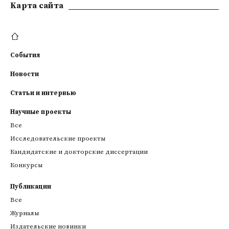
Kарта сайта
События
Новости
Статьи и интервью
Научные проекты
Все
Исследовательские проекты
Кандидатские и докторские диссертации
Конкурсы
Публикации
Все
Журналы
Издательские новинки