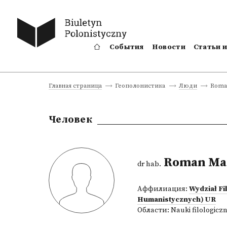
События
Новости
Статьи 
Roma
Главная страница
Геополонистика
Люди
Человек
Roman Ma
dr hab.
Аффилиация:
Wydział Fi
Humanistycznych) UR
Области:
Nauki filologicz