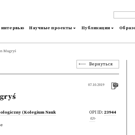
и интервью
Научные проекты
Публикации
Образо
n Magryś
Вернуться
07.10.2019
gryś
lologiczny (Kolegium Nauk
OPI ID:
23944
ne