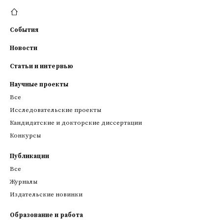
События
Новости
Статьи и интервью
Научные проекты
Все
Исследовательские проекты
Кандидатские и докторские диссертации
Конкурсы
Публикации
Все
Журналы
Издательские новинки
Образование и работа