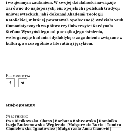
i wzajemnym zaufaniem. W swojej działalności nawiązuje
zarówno do najlepszych, europejskich i polskich tradycji
uniwersyteckich, jak i dokonań Akademii Teologii
Katolickiej, w której powstawał. Społeczność Wydziału Nauk
Humanistycznych współtworzy Uniwersytet Kardynała
Stefana Wyszyńskiego od początku jego istnienia,
wzbogacając badania i dydaktykę o zagadnienia związane z
kulturą, a szczególnie z literaturą i językiem.
---
Разместить:
Информация
Участники:
Ewa Bieńkowska-Chans
|
Barbara Bobrowska
|
Dominika
Łucja Budzanowska-Weglenda
|
Małgorzata Burta
|
Tomira
Chmielewska-Ignatowicz
|
Małgorzata Anna Ciunovič
|