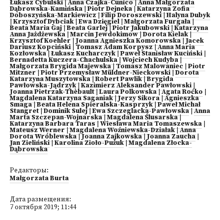
Łukasz Cybulski
|
Anna Czajka-Cunico
|
Anna Małgorzata
Dąbrowska-Kamińska
|
Piotr Dejneka
|
Katarzyna Zofia
Doboszyńska-Markiewicz
|
Filip Doroszewski
|
Halyna Dubyk
|
Krzysztof Dybciak
|
Ewa Dzięgiel
|
Małgorzata Furgała
|
Beata Maria Gaj
|
Beata Garlej
|
Piotr Jakubowski
|
Katarzyna
Anna Jażdżewska
|
Marcin Jewdokimow
|
Dorota Kielak
|
Krzysztof Koehler
|
Joanna Agnieszka Komorowska
|
Jacek
Dariusz Kopciński
|
Tomasz Adam Korpysz
|
Anna Maria
Kozłowska
|
Łukasz Kucharczyk
|
Paweł Stanisław Kuciński
|
Bernadetta Kuczera-Chachulska
|
Wojciech Kudyba
|
Małgorzata Brygida Majewska
|
Tomasz Malowaniec
|
Piotr
Mitzner
|
Piotr Przemysław Müldner-Nieckowski
|
Dorota
Katarzyna Muszytowska
|
Robert Pawlik
|
Brygida
Pawłowska-Jądrzyk
|
Kazimierz Aleksander Pawłowski
|
Joanna Pietrzak-Thèbault
|
Laura Polkowska
|
Agata Roćko
|
Magdalena Katarzyna Saganiak
|
Jerzy Sikora
|
Agnieszka
Smaga
|
Beata Helena Spieralska-Kasprzyk
|
Paweł Michał
Stangret
|
Dominik Sulej
|
Ewa Szczeglacka-Pawłowska
|
Anna
Marta Szczepan-Wojnarska
|
Magdalena Ślusarska
|
Katarzyna Barbara Taras
|
Wiesława Maria Tomaszewska
|
Mateusz Werner
|
Magdalena Woźniewska-Działak
|
Anna
Dorota Wróblewska
|
Joanna Zajkowska
|
Joanna Zaucha
|
Jan Zieliński
|
Karolina Zioło-Pużuk
|
Magdalena Złocka-
Dąbrowska
Редакторы:
Małgorzata Burta
Дата размещения:
7 октября 2019; 11:44