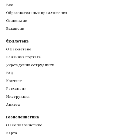
Все
Образовательные предложения
Стипендии
Вакансии
бюллетень
О Бьюлетене
Редакция портала
Учреждения-сотрудники
FAQ
Контакт
Регламент
Инструкция
Анкета
Геополонистика
О Геополонистике
Kарта