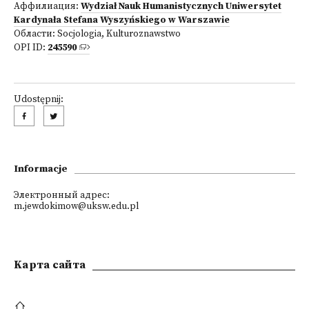
Аффилиация:
Wydział Nauk Humanistycznych Uniwersytet
Kardynała Stefana Wyszyńskiego w Warszawie
Области:
Socjologia
,
Kulturoznawstwo
OPI ID:
245590
Udostępnij:
Informacje
Электронный адрес:
m.jewdokimow@uksw.edu.pl
Kарта сайта