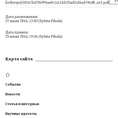
P
boffersjob20167bd7f6594ae0c1a11bb35ad2a56ad746d8_uz3.pdf
Дата размещения:
22 июля 2016; 12:03 (Sylwia Pikula)
Дата правки:
25 июля 2016; 19:36 (Sylwia Pikula)
Kарта сайта
События
Новости
Статьи и интервью
Научные проекты