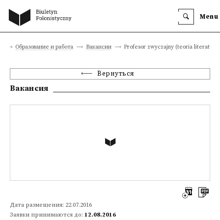
Menu
а
Образование и работа
Вакансии
Profesor zwyczajny (teoria literatury)
Вернуться
Вакансия
Дата размещения: 22.07.2016
Заявки принимаются до:
12.08.2016