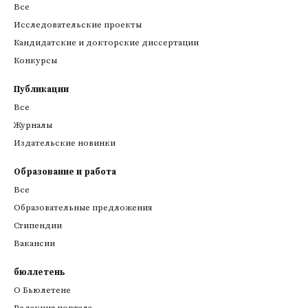
Все
Исследовательские проекты
Кандидатские и докторские диссертации
Конкурсы
Публикации
Все
Журналы
Издательские новинки
Образование и работа
Все
Образовательные предложения
Стипендии
Вакансии
бюллетень
О Бьюлетене