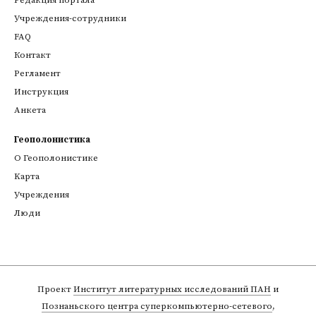
Редакция портала
Учреждения-сотрудники
FAQ
Контакт
Регламент
Инструкция
Анкета
Геополонистика
О Геополонистике
Kарта
Учреждения
Люди
Проект
Институт литературных исследований ПАН
и
Познаньского центра суперкомпьютерно-сетевого
,