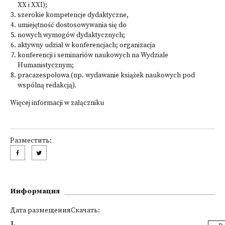
XX i XXI);
szerokie kompetencje dydaktyczne,
umiejętność dostosowywania się do
nowych wymogów dydaktycznych;
aktywny udział w konferencjach; organizacja
konferencji i seminariów naukowych na Wydziale
Humanistycznym;
pracazespołowa (np. wydawanie książek naukowych pod
wspólną redakcją).
Więcej informacji w załączniku
Разместить:
Информация
Дата размещенияСкачать:
1
.