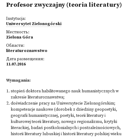
Profesor zwyczajny (teoria literatury)
Instytucja:
Uniwersytet Zielonogórski
Местность:
Zielona Góra
Области:
literaturoznawstwo
Дата размещения:
11.07.2016
Wymagania:
stopień doktora habilitowanego nauk humanistycznych w
zakresie literaturoznawstwa;
doświadczenie pracy na Uniwersytecie Zielonogórskim;
kompetencje naukowe (dorobek z dziedziny geopoetyki,
geografii humanistycznej, poetyki, teorii literatury i
kulturowej teorii literatury, nowego regionalizmu, krytyki
literackiej, badań postkolonialnych i postzależnościowych,
historii literatury lubuskiej i historii literatury polskiej wieku