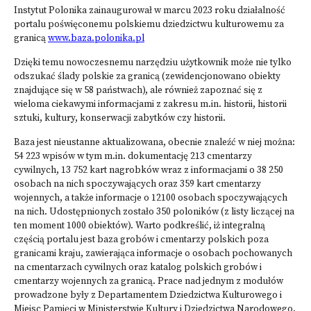
Instytut Polonika zainaugurował w marcu 2023 roku działalność
portalu poświęconemu polskiemu dziedzictwu kulturowemu za
granicą
www.baza.polonika.pl
Dzięki temu nowoczesnemu narzędziu użytkownik może nie tylko
odszukać ślady polskie za granicą (zewidencjonowano obiekty
znajdujące się w 58 państwach), ale również zapoznać się z
wieloma ciekawymi informacjami z zakresu m.in. historii, historii
sztuki, kultury, konserwacji zabytków czy historii.
Baza jest nieustanne aktualizowana, obecnie znaleźć w niej można:
54 223 wpisów w tym m.in. dokumentację 213 cmentarzy
cywilnych, 13 752 kart nagrobków wraz z informacjami o 38 250
osobach na nich spoczywających oraz 359 kart cmentarzy
wojennych, a także informacje o 12100 osobach spoczywających
na nich. Udostępnionych zostało 350 poloników (z listy liczącej na
ten moment 1000 obiektów). Warto podkreślić, iż integralną
częścią portalu jest baza grobów i cmentarzy polskich poza
granicami kraju, zawierająca informacje o osobach pochowanych
na cmentarzach cywilnych oraz katalog polskich grobów i
cmentarzy wojennych za granicą. Prace nad jednym z modułów
prowadzone były z Departamentem Dziedzictwa Kulturowego i
Miejsc Pamięci w Ministerstwie Kultury i Dziedzictwa Narodowego.