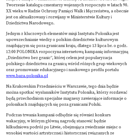
Tworzenie katalogu cmentarzy wojennych rozpoczęto w latach 90.
XX wieku w Radzie Ochrony Pamięci Walk i Męczeństwa, a obecnie
jest on aktualizowany i rozwijany w Ministerstwie Kultury i
Dziedzictwa Narodowego.
Jednym z kluczowych elementów misji Instytutu Polonika jest
upowszechnianie wiedzy o polskim dziedzictwie kulturowym
znajdującym się poza granicami kraju, dlatego 13 lipca br. o godz.
12:00 POLONIKA rozpoczyna internetową kampanię informacyjną
„Dziedzictwo bez granic”, której celem jest popularyzacja
polskiego dziedzictwa za granicą wśród różnych grup wiekowych
oraz promowanie edukacyjnego i naukowego profilu portalu
www.baza.polonika.pl
Na Krakowskim Przedmieściu w Warszawie, tego dnia będzie
można spotkać wysłanników Instytutu Polonika, którzy rozdawać
będą przechodniom specjalne magnesy zawierające informacje o
polonikach znajdujących się poza granicami Polski.
Podczas trwania kampanii odbędzie się również konkurs
wakacyjny, w którym główną nagrodę stanowić będzie
kilkudniowa podróż po Litwie, obejmująca zwiedzanie miejsc o
wysokiej wartości artystycznej i historycznej związanych ze