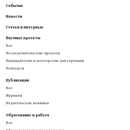
События
Новости
Статьи и интервью
Научные проекты
Все
Исследовательские проекты
Кандидатские и докторские диссертации
Конкурсы
Публикации
Все
Журналы
Издательские новинки
Образование и работа
Все