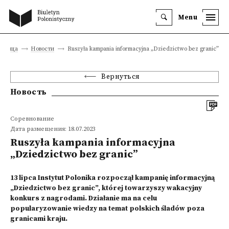
Menu
раница
Новости
Ruszyła kampania informacyjna „Dziedzictwo bez granic”
Вернуться
Новость
Соревнование
Дата размещения: 18.07.2023
Ruszyła kampania informacyjna
„Dziedzictwo bez granic”
13 lipca Instytut Polonika rozpoczął kampanię informacyjną
„Dziedzictwo bez granic”, której towarzyszy wakacyjny
konkurs z nagrodami. Działanie ma na celu
popularyzowanie wiedzy na temat polskich śladów poza
granicami kraju.