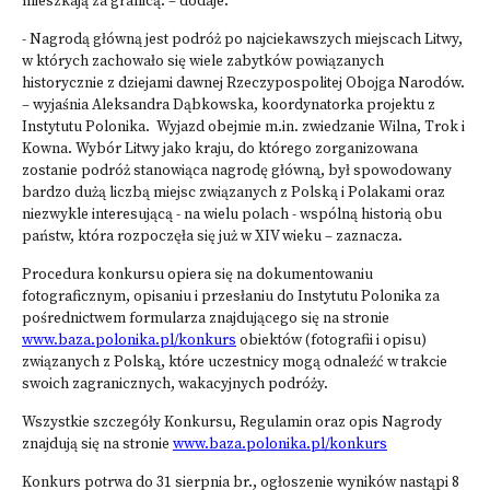
mieszkają za granicą. – dodaje.
­- Nagrodą główną jest podróż po najciekawszych miejscach Litwy,
w których zachowało się wiele zabytków powiązanych
historycznie z dziejami dawnej Rzeczypospolitej Obojga Narodów.
– wyjaśnia Aleksandra Dąbkowska, koordynatorka projektu z
Instytutu Polonika. Wyjazd obejmie m.in. zwiedzanie Wilna, Trok i
Kowna. Wybór Litwy jako kraju, do którego zorganizowana
zostanie podróż stanowiąca nagrodę główną, był spowodowany
bardzo dużą liczbą miejsc związanych z Polską i Polakami oraz
niezwykle interesującą - na wielu polach - wspólną historią obu
państw, która rozpoczęła się już w XIV wieku – zaznacza.
Procedura konkursu opiera się na dokumentowaniu
fotograficznym, opisaniu i przesłaniu do Instytutu Polonika za
pośrednictwem formularza znajdującego się na stronie
www.baza.polonika.pl/konkurs
obiektów (fotografii i opisu)
związanych z Polską, które uczestnicy mogą odnaleźć w trakcie
swoich zagranicznych, wakacyjnych podróży.
Wszystkie szczegóły Konkursu, Regulamin oraz opis Nagrody
znajdują się na stronie
www.baza.polonika.pl/konkurs
Konkurs potrwa do 31 sierpnia br., ogłoszenie wyników nastąpi 8