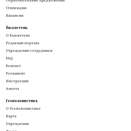
Образовательные предложения
Стипендии
Вакансии
бюллетень
О Бьюлетене
Редакция портала
Учреждения-сотрудники
FAQ
Контакт
Регламент
Инструкция
Анкета
Геополонистика
О Геополонистике
Kарта
Учреждения