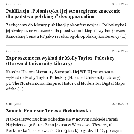
Событие
03.07.2026
Publikacja „Polonistyka i jej strategiczne znaczenie
dla państwa polskiego” dostępna online
Zachęcamy do lektury publikacji pokonferencyjnej „Polonistyka i
jej strategiczne znaczenie dla państwa polskiego”, wydanej przez
Kancelarię Senatu RP jako rezultat ogólnopolskiej konferencji (...)
Событие
27.06.2026
Zaproszenie na wykład dr Molly Taylor-Poleskey
(Harvard University Library)
Katedra Historii Literatury Staropolskiej WP UJ zaprasza na
wykład dr Molly Taylor-Poleskey (Harvard University Library)
pt. The Nonterritorial Empire: Historical Models for Digital Maps
of the (...)
Они ушли
02.06.2026
Zmarła Profesor Teresa Michałowska
Nabożeństwo żałobne odbędzie się w nowym Kościele Parafii
Najświętszego Serca Pana Jezusa w Warszawie-Wesołej, ul.
Borkowska 1, 5 czerwca 2026 r. (piątek) o godz. 11:30, po czym