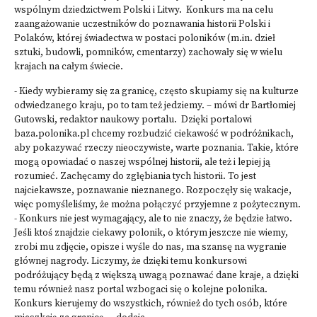
wspólnym dziedzictwem Polski i Litwy. Konkurs ma na celu
zaangażowanie uczestników do poznawania historii Polski i
Polaków, której świadectwa w postaci poloników (m.in. dzieł
sztuki, budowli, pomników, cmentarzy) zachowały się w wielu
krajach na całym świecie.
- Kiedy wybieramy się za granicę, często skupiamy się na kulturze
odwiedzanego kraju, po to tam też jedziemy. – mówi dr Bartłomiej
Gutowski, redaktor naukowy portalu. Dzięki portalowi
baza.polonika.pl chcemy rozbudzić ciekawość w podróżnikach,
aby pokazywać rzeczy nieoczywiste, warte poznania. Takie, które
mogą opowiadać o naszej wspólnej historii, ale też i lepiej ją
rozumieć. Zachęcamy do zgłębiania tych historii. To jest
najciekawsze, poznawanie nieznanego. Rozpoczęły się wakacje,
więc pomyśleliśmy, że można połączyć przyjemne z pożytecznym.
- Konkurs nie jest wymagający, ale to nie znaczy, że będzie łatwo.
Jeśli ktoś znajdzie ciekawy polonik, o którym jeszcze nie wiemy,
zrobi mu zdjęcie, opisze i wyśle do nas, ma szansę na wygranie
głównej nagrody. Liczymy, że dzięki temu konkursowi
podróżujący będą z większą uwagą poznawać dane kraje, a dzięki
temu również nasz portal wzbogaci się o kolejne polonika.
Konkurs kierujemy do wszystkich, również do tych osób, które