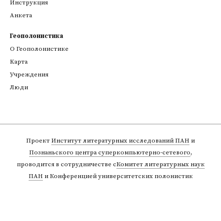
Инструкция
Анкета
Геополонистика
О Геополонистике
Kарта
Учреждения
Люди
Проект
Институт литературных исследований ПАН
и
Познаньского центра суперкомпьютерно-сетевого
,
проводится в сотрудничестве с
Комитет литературных наук
ПАН
и Конференцией университетских полонистик