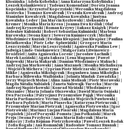
Kłosińska
|
Adela Kobelska
|
Anna Katarzyna Kobylińska
|
Leszek Kolankiewicz
|
Tadeusz Komendant
|
Dorota Joanna
Kopcińska
|
Krzysztof Kopczyński
|
Weronika Magdalena
Kostecka
|
Tomasz Kowalczuk
|
Urszula Kowalczuk
|
Andrzej
Stanisław Kowalczyk
|
Magdalena Kowalska
|
Justyna
Kowalska-Leder
|
Jan Marcin Kozłowski
|
Aleksandra
Kremer
|
Monika Maria Kresa
|
Joanna Ewa Królak
|
Olaf
Andrzej Krysowski
|
Roman Krzywy
|
Łukasz Książyk
|
Piotr
Bolesław Kubiński
|
Robert Sebastian Kulmiński
|
Marlena
Kurowska
|
Iwona Kurz
|
Seweryn Kuśmierczyk
|
Michał
Włodzimierz Kuziak
|
Ewelina Kwapień
|
Jan Kwapisz
|
Paulina
Kwiatkowska
|
Piotr Lehr-Spławiński
|
Grzegorz Maria
Leszczyński
|
Marcin Leszczyński
|
Agnieszka Paulina Lew
|
Jadwiga Linde-Usiekniewicz
|
Małgorzata Litwinowicz-
Droździel
|
Anita Agnieszka Lorenc
|
Jarosław Łachnik
|
Marek Łaziński
|
Agata Łuksza
|
Lena Magnone
|
Paweł
Majewski
|
Maria Makaruk
|
Damian Włodzimierz Makuch
|
Andrzej Jan Markowski
|
Anna Mazanek
|
Monika Michaliszyn
|
Wojciech Michera
|
Cyprian Piotr Mielczarski
|
Katarzyna
Mikke
|
Agnieszka Mikołajczuk
|
Bogusława Anna Mikołejko
|
Barbara Milewska-Waźbińska
|
Jolanta Mindak-Zawadzka
|
Jerzy Wojciech Molas
|
Alina Anna Molisak
|
Piotr Morawski
|
Magda Natalia Nabiałek
|
Żaneta Nalewajk-Turecka
|
Marcin
Andrzej Napiórkowski
|
Konrad Niciński
|
Włodzimierz
Olszaniec
|
Maria Jolanta Olszewska
|
Dawid Maria Osiński
|
Ewa Paczoska
|
Patrycjusz Przemysław Pająk
|
Weronika
Maria Parfianowicz-Vertun
|
Łukasz Wojciech Pawłowski
|
Barbara Pędzich
|
Marta Piasecka
|
Katarzyna Pietruczuk
|
Przemysław Marian Pietrzak
|
Agnieszka Piotrowska
|
Igor
Piotrowski
|
Mariusz Lucjan Pisarski
|
Magdalena Maria
Popiołek
|
Józef Porayski-Pomsta
|
Jan Potkański
|
Marek
Prejs
|
Iwona Przybysz
|
Anna Maria Rabczuk
|
Marta
Rakoczy
|
Zofia Rejman-Pietrzykowska
|
Paweł Leszek Rodak
|
Zofia Rogala
|
Ana Romančuk
|
Radosław Tomasz Rusnak
|