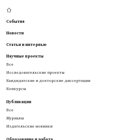
События
Новости
Статьи и интервью
Научные проекты
Все
Исследовательские проекты
Кандидатские и докторские диссертации
Конкурсы
Публикации
Все
Журналы
Издательские новинки
Образование и работа