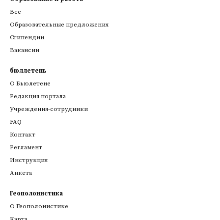
Все
Образовательные предложения
Стипендии
Вакансии
бюллетень
О Бьюлетене
Редакция портала
Учреждения-сотрудники
FAQ
Контакт
Регламент
Инструкция
Анкета
Геополонистика
О Геополонистике
Kарта