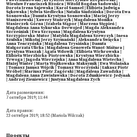
Paweł Rutkowski
|
Krzysztof Mieczysław Rzepkowski
|
Wiesław Franciszek Rzońca
|
Witold Bogdan Sadowski
|
Dorota Irena Sajewska
|
Karol Samsel
|
Elżbieta Jadwiga
Sękowska
|
Sylwia Siedlecka
|
Natalia Siudzińska
|
Dorota Ewa
Sosnowska
|
Danuta Krystyna Sosnowska
|
Maciej Jerzy
Staniszewski
|
Xawery Stańczyk
|
Magdalena Monika
Stasieczek-Górna
|
Izabela Stąpor
|
Marzena Stępień
|
Magdalena Anna Sykurska-Derwojed
|
Magda Aleksandra
Szcześniak
|
Ewa Szczęsna
|
Magdalena Krystyna
Szczypiorska-Mutor
|
Matylda Magdalena Szewczyk
|
Inesa
Szulska
|
Mikołaj Jerzy Szymański
|
Aleksandra Święcka
|
Anna Tenczyńska
|
Magdalena Trysińska
|
Danuta
Małgorzata Ulicka
|
Magdalena Genowefa Wanot-Miśtura
|
Krystyna Waszak
|
Agata Wdowik
|
Elżbieta Wichrowska
|
Elżbieta Wierzbicka-Piotrowska
|
Krystyna Wierzbicka-
Trwoga
|
Jagoda Wierzejska
|
Anna Magdalena Wietecha
|
Błażej Winter
|
Marta Wojtkowska-Maksymik
|
Ewa Wolańska
|
Tomasz Janusz Wójcik
|
Tomasz Wroczyński
|
Łukasz Piotr
Wróbel
|
Mariusz Piotr Zagórski
|
Magdalena Zawadzka
|
Magdalena Anna Zawisławska
|
Dorota Zdunkiewicz-Jedynak
|
Andrzej Zieniewicz
|
Justyna Magdalena Zych
Дата размещения:
7 октября 2019; 11:44
Дата правки:
23 октября 2019; 18:52 (Mariola Wilczak)
Проекты