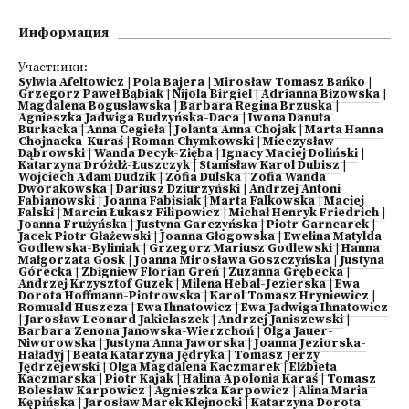
Информация
Участники:
Sylwia Afeltowicz
|
Pola Bajera
|
Mirosław Tomasz Bańko
|
Grzegorz Paweł Bąbiak
|
Nijola Birgiel
|
Adrianna Bizowska
|
Magdalena Bogusławska
|
Barbara Regina Brzuska
|
Agnieszka Jadwiga Budzyńska-Daca
|
Iwona Danuta
Burkacka
|
Anna Cegieła
|
Jolanta Anna Chojak
|
Marta Hanna
Chojnacka-Kuraś
|
Roman Chymkowski
|
Mieczysław
Dąbrowski
|
Wanda Decyk-Zięba
|
Ignacy Maciej Doliński
|
Katarzyna Dróżdż-Łuszczyk
|
Stanisław Karol Dubisz
|
Wojciech Adam Dudzik
|
Zofia Dulska
|
Zofia Wanda
Dworakowska
|
Dariusz Dziurzyński
|
Andrzej Antoni
Fabianowski
|
Joanna Fabisiak
|
Marta Falkowska
|
Maciej
Falski
|
Marcin Łukasz Filipowicz
|
Michał Henryk Friedrich
|
Joanna Frużyńska
|
Justyna Garczyńska
|
Piotr Garncarek
|
Jacek Piotr Głażewski
|
Joanna Głogowska
|
Ewelina Matylda
Godlewska-Byliniak
|
Grzegorz Mariusz Godlewski
|
Hanna
Małgorzata Gosk
|
Joanna Mirosława Goszczyńska
|
Justyna
Górecka
|
Zbigniew Florian Greń
|
Zuzanna Grębecka
|
Andrzej Krzysztof Guzek
|
Milena Hebal-Jezierska
|
Ewa
Dorota Hoffmann-Piotrowska
|
Karol Tomasz Hryniewicz
|
Romuald Huszcza
|
Ewa Ihnatowicz
|
Ewa Jadwiga Ihnatowicz
|
Jarosław Leonard Jakielaszek
|
Andrzej Janiszewski
|
Barbara Zenona Janowska-Wierzchoń
|
Olga Jauer-
Niworowska
|
Justyna Anna Jaworska
|
Joanna Jeziorska-
Haładyj
|
Beata Katarzyna Jędryka
|
Tomasz Jerzy
Jędrzejewski
|
Olga Magdalena Kaczmarek
|
Elżbieta
Kaczmarska
|
Piotr Kajak
|
Halina Apolonia Karaś
|
Tomasz
Bolesław Karpowicz
|
Agnieszka Karpowicz
|
Alina Maria
Kępińska
|
Jarosław Marek Klejnocki
|
Katarzyna Dorota