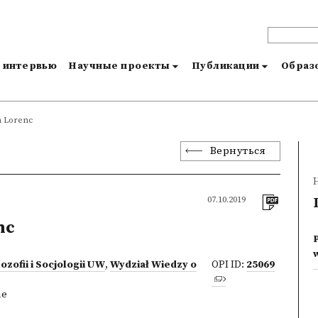
и интервью
Научные проекты
Публикации
Образо
 Lorenc
Вернуться
07.10.2019
nc
ozofii i Socjologii UW
,
Wydział Wiedzy o
OPI ID:
25069
ne