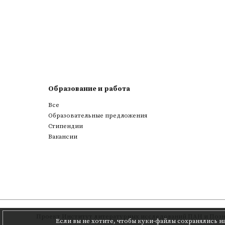
Образование и работа
Все
Образовательные предложения
Стипендии
Вакансии
Проект
Институт литературных исследований ПАН
и
Позн
Если вы не хотите, чтобы куки-файлы сохранялись н