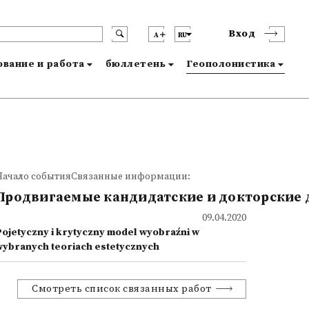
Вход
A
RU
вание и работа
бюллетень
Геополонистика
Начало событияСвязанные информации:
Продвигаемые кандидатские и докторские 
09.04.2020
Pojetyczny i krytyczny model wyobraźni w
wybranych teoriach estetycznych
Смотреть список связанных работ