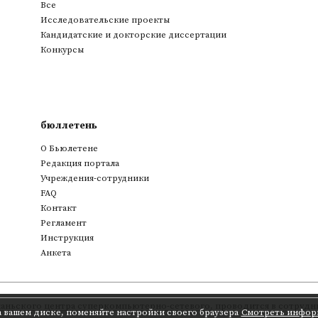
Все
Исследовательские проекты
Кандидатские и докторские диссертации
Конкурсы
бюллетень
О Бьюлетене
Редакция портала
Учреждения-сотрудники
FAQ
Контакт
Регламент
Инструкция
Анкета
аньского центра суперкомпьютерно-сетевого
,
проводится в сотрудни
а вашем диске, поменяйте настройки своего браузера
Смотреть инфор