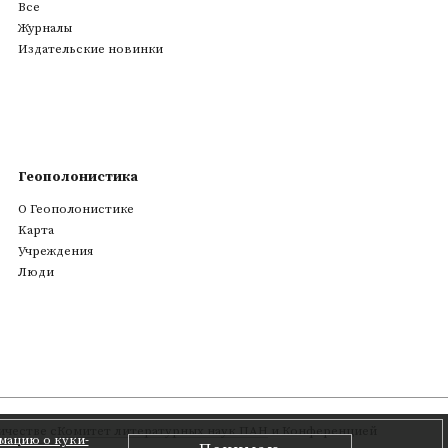
Все
Журналы
Издательские новинки
Геополонистика
О Геополонистике
Kарта
Учреждения
Люди
честве с
Комитет литературных наук ПАН
и Конференцией
мацию о куки-