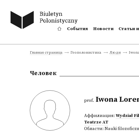
События
Новости
Статьи 
Iwona
Главная страница
Геополонистика
Люди
Человек
Iwona Lore
prof.
Аффилиация:
Wydział Fil
Teatrze AT
Области:
Nauki filozoficz