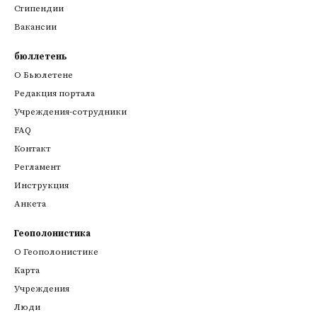
Стипендии
Вакансии
бюллетень
О Бьюлетене
Редакция портала
Учреждения-сотрудники
FAQ
Контакт
Регламент
Инструкция
Анкета
Геополонистика
О Геополонистике
Kарта
Учреждения
Люди