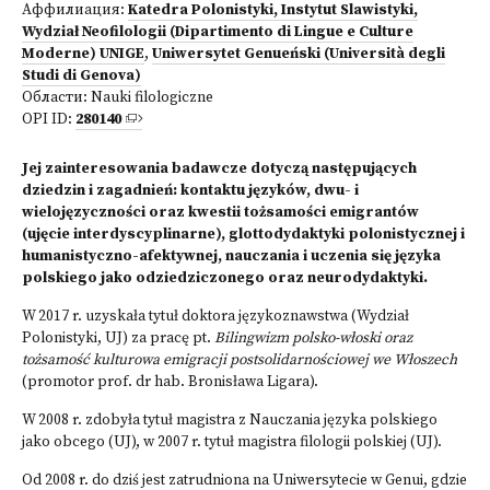
Аффилиация:
Katedra Polonistyki, Instytut Slawistyki,
Wydział Neofilologii (Dipartimento di Lingue e Culture
Moderne) UNIGE
,
Uniwersytet Genueński (Università degli
Studi di Genova)
Области:
Nauki filologiczne
OPI ID:
280140
Jej zainteresowania badawcze dotyczą następujących
dziedzin i zagadnień: kontaktu języków, dwu- i
wielojęzyczności oraz kwestii tożsamości emigrantów
(ujęcie interdyscyplinarne), glottodydaktyki polonistycznej i
humanistyczno-afektywnej, nauczania i uczenia się języka
polskiego jako odziedziczonego oraz neurodydaktyki.
W 2017 r. uzyskała tytuł doktora językoznawstwa (Wydział
Polonistyki, UJ) za pracę pt.
Bilingwizm polsko-włoski oraz
tożsamość kulturowa emigracji postsolidarnościowej we Włoszech
(promotor prof. dr hab. Bronisława Ligara).
W 2008 r. zdobyła tytuł magistra z Nauczania języka polskiego
jako obcego (UJ), w 2007 r. tytuł magistra filologii polskiej (UJ).
Od 2008 r. do dziś jest zatrudniona na Uniwersytecie w Genui, gdzie