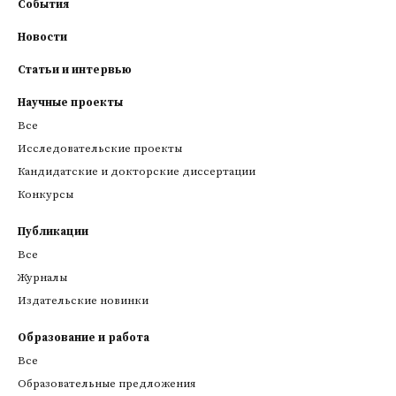
События
Новости
Статьи и интервью
Научные проекты
Все
Исследовательские проекты
Кандидатские и докторские диссертации
Конкурсы
Публикации
Все
Журналы
Издательские новинки
Образование и работа
Все
Образовательные предложения