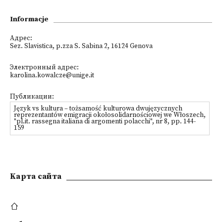
Informacje
Адрес:
Sez. Slavistica, p.zza S. Sabina 2, 16124 Genova
Электронный адрес:
karolina.kowalcze@unige.it
Публикации:
Język vs kultura – tożsamość kulturowa dwujęzycznych
reprezentantów emigracji okołosolidarnościowej we Włoszech,
"pl.it. rassegna italiana di argomenti polacchi", nr 8, pp. 144-
159
Kарта сайта