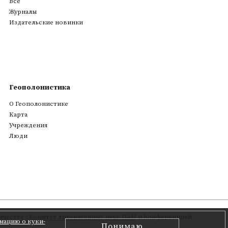
Все
Журналы
Издательские новинки
Геополонистика
О Геополонистике
Kарта
Учреждения
Люди
честве с
Комитет литературных наук ПАН
и Конференцией
мацию о куки-
Понимаю