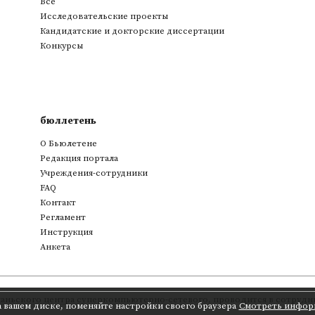
Все
Исследовательские проекты
Кандидатские и докторские диссертации
Конкурсы
бюллетень
О Бьюлетене
Редакция портала
Учреждения-сотрудники
FAQ
Контакт
Регламент
Инструкция
Анкета
аньского центра суперкомпьютерно-сетевого
,
проводится в сотрудни
а вашем диске, поменяйте настройки своего браузера
Смотреть инфор