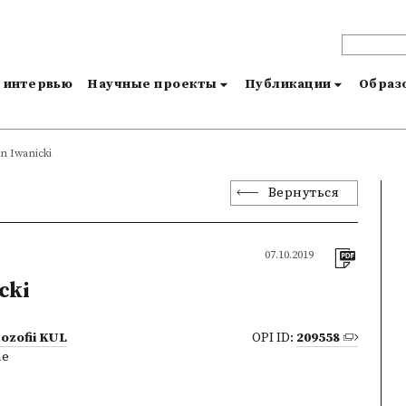
и интервью
Научные проекты
Публикации
Образо
n Iwanicki
Вернуться
07.10.2019
cki
lozofii KUL
OPI ID:
209558
ne