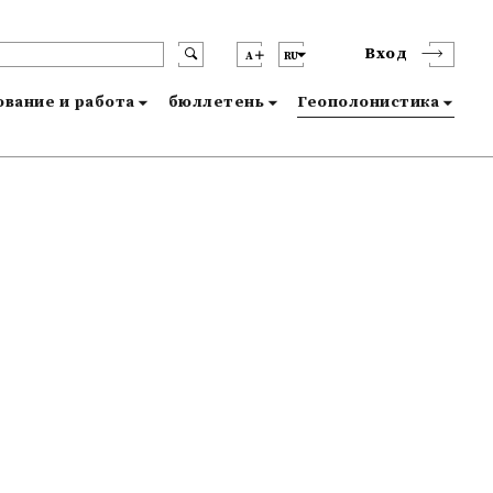
Вход
A
RU
вание и работа
бюллетень
Геополонистика