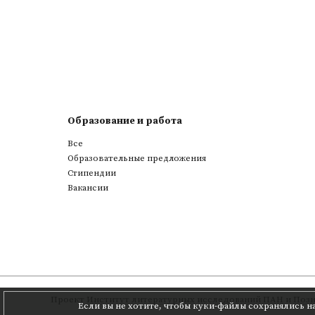
Образование и работа
Все
Образовательные предложения
Стипендии
Вакансии
Проект
Институт литературных исследований ПАН
и
Позн
Если вы не хотите, чтобы куки-файлы сохранялись н