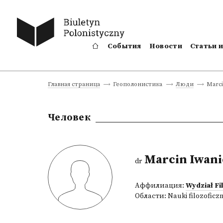
События
Новости
Статьи 
Marci
Главная страница
Геополонистика
Люди
Человек
Marcin Iwani
dr
Аффилиация:
Wydział Fi
Области:
Nauki filozoficz