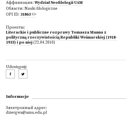
Аффилиация:
Wydział Neofilologii UAM
Области:
Nauki filologiczne
OPI ID:
31863
Проекты:
Literackie i publiczne rozprawy Tomasza Manna z
polityczną rzeczywistością Republiki Weimarskiej (1918-
1933) i po niej
(22.04.2010)
Udostępnij:
Informacje
Электронный адрес:
dziergwa@amu.edu.pl