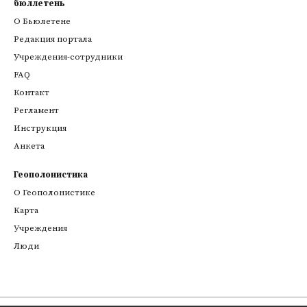
бюллетень
О Бьюлетене
Редакция портала
Учреждения-сотрудники
FAQ
Контакт
Регламент
Инструкция
Анкета
Геополонистика
О Геополонистике
Kарта
Учреждения
Люди