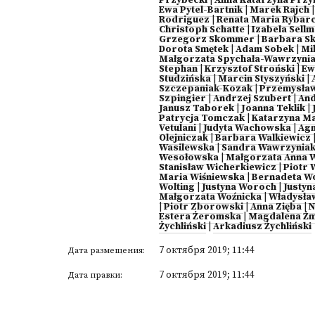
Przybecki
|
Anna Katarzyna Przy
Ewa Pytel-Bartnik
|
Marek Rajch
Rodriguez
|
Renata Maria Rybar
Christoph Schatte
|
Izabela Sell
Grzegorz Skommer
|
Barbara S
Dorota Smętek
|
Adam Sobek
|
Mi
Małgorzata Spychała-Wawrzyni
Stephan
|
Krzysztof Stroński
|
Ew
Studzińska
|
Marcin Styszyński
|
Szczepaniak-Kozak
|
Przemysław
Szpingier
|
Andrzej Szubert
|
And
Janusz Taborek
|
Joanna Teklik
|
Patrycja Tomczak
|
Katarzyna Ma
Vetulani
|
Judyta Wachowska
|
Agn
Olejniczak
|
Barbara Walkiewicz
Wasilewska
|
Sandra Wawrzynia
Wesołowska
|
Małgorzata Anna W
Stanisław Wicherkiewicz
|
Piotr 
Maria Wiśniewska
|
Bernadeta W
Wolting
|
Justyna Woroch
|
Justyn
Małgorzata Woźnicka
|
Władysła
|
Piotr Zborowski
|
Anna Zięba
|
N
Estera Żeromska
|
Magdalena Ż
Żychliński
|
Arkadiusz Żychliński
7 октября 2019; 11:44
Дата размещения:
7 октября 2019; 11:44
Дата правки: