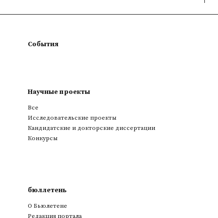
События
Научные проекты
Все
Исследовательские проекты
Кандидатские и докторские диссертации
Конкурсы
бюллетень
О Бьюлетене
Редакция портала