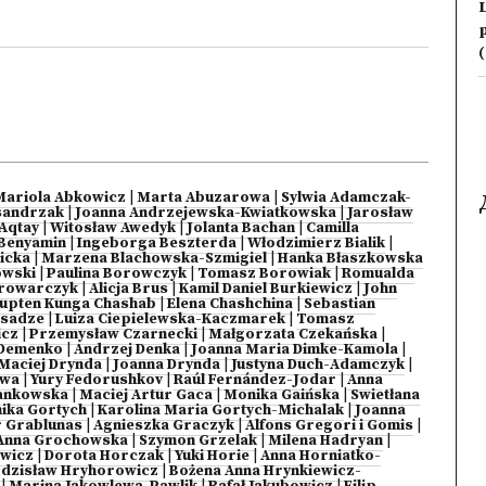
(
Mariola Abkowicz
|
Marta Abuzarowa
|
Sylwia Adamczak-
sandrzak
|
Joanna Andrzejewska-Kwiatkowska
|
Jarosław
 Aqtay
|
Witosław Awedyk
|
Jolanta Bachan
|
Camilla
 Benyamin
|
Ingeborga Beszterda
|
Włodzimierz Bialik
|
icka
|
Marzena Blachowska-Szmigiel
|
Hanka Błaszkowska
owski
|
Paulina Borowczyk
|
Tomasz Borowiak
|
Romualda
Browarczyk
|
Alicja Brus
|
Kamil Daniel Burkiewicz
|
John
upten Kunga Chashab
|
Elena Chashchina
|
Sebastian
osadze
|
Luiza Ciepielewska-Kaczmarek
|
Tomasz
icz
|
Przemysław Czarnecki
|
Małgorzata Czekańska
|
 Demenko
|
Andrzej Denka
|
Joanna Maria Dimke-Kamola
|
Maciej Drynda
|
Joanna Drynda
|
Justyna Duch-Adamczyk
|
gwa
|
Yury Fedorushkov
|
Raúl Fernández-Jodar
|
Anna
rankowska
|
Maciej Artur Gaca
|
Monika Gaińska
|
Swietłana
ika Gortych
|
Karolina Maria Gortych-Michalak
|
Joanna
r Grablunas
|
Agnieszka Graczyk
|
Alfons Gregori i Gomis
|
Anna Grochowska
|
Szymon Grzelak
|
Milena Hadryan
|
owicz
|
Dorota Horczak
|
Yuki Horie
|
Anna Horniatko-
dzisław Hryhorowicz
|
Bożena Anna Hrynkiewicz-