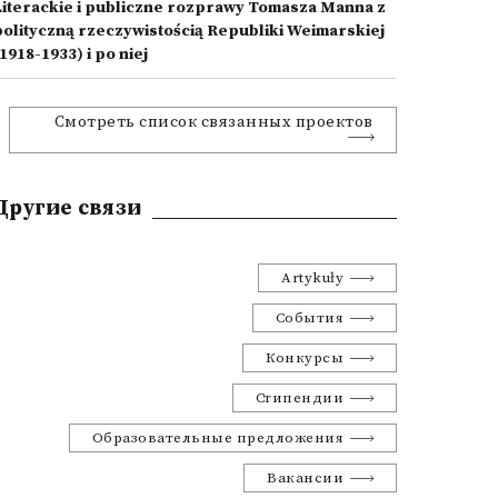
Literackie i publiczne rozprawy Tomasza Manna z
polityczną rzeczywistością Republiki Weimarskiej
1918-1933) i po niej
Смотреть список связанных проектов
Другие связи
Artykuły
События
Конкурсы
Стипендии
Образовательные предложения
Вакансии