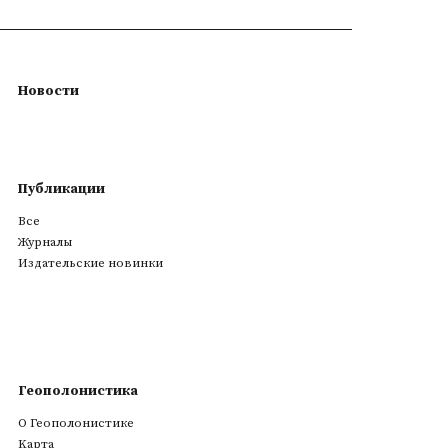
Новости
Публикации
Все
Журналы
Издательские новинки
Геополонистика
О Геополонистике
Kарта