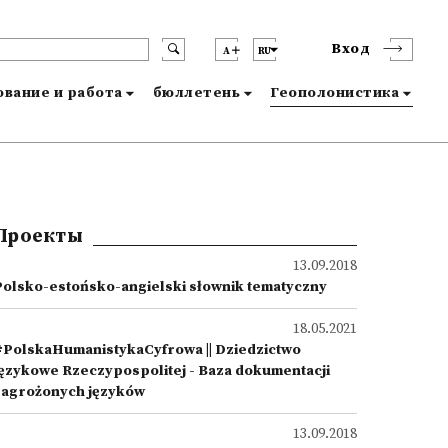
Вход
A
RU
вание и работа
бюллетень
Геополонистика
Проекты
13.09.2018
Polsko-estońsko-angielski słownik tematyczny
18.05.2021
#PolskaHumanistykaCyfrowa || Dziedzictwo
językowe Rzeczypospolitej - Baza dokumentacji
zagrożonych języków
13.09.2018