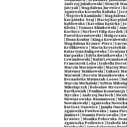
Adamskich
|
Arkadiusz Jabłoński
Andrzej Jakubowski
|
Henryk Sta
Jatczak
|
Magdalena Jurewicz
|
K
Agnieszka Kornelia Kaliska
|
Jerz
|
Wojciech Kamiński
|
Magdalena 
Karpińska-Szaj
|
Maciej Karpińs
Kębłowska
|
Karolina Kęsicka
|
Jo
Kleśta
|
Tomasz Klimkowski
|
Ann
Korbicz
|
Norbert Filip Kordek
|
Paweł Kornatowski
|
Małgorzata
|
Ilona Koutny
|
Kinga Kowalewsk
Magdalena Krauze-Pierz
|
Lucyn
Królikiewicz
|
Maria Krysztofiak
Katarzyna Kuligowska
|
Grażyna 
Kurpaska
|
Edyta Kwiatkowska
|
Lewandowski
|
Rafał Lewandows
Franciszek Loba
|
Izabella Doro
Marcin Maciejewski
|
Maciej Mac
Mateusz Malinowski
|
Łukasz Ma
Marniok
|
Dorota Masiakowska-
Bernadetta Matuszak-Loose
|
Na
Marcin Michalski
|
Sylwia Mikoła
Mikołajczyk
|
Bolesław Mrozewi
Bartkowiak
|
Paulina Konstancj
Myczko
|
Andrzej Narloch
|
Nicol
Niewiarowska-Rasmussen
|
Miko
Nowakowski
|
Agnieszka Nowick
Bartosz Osiewicz
|
Jamila Oueslat
Agnieszka Pawłowska
|
Anna Pie
Junkiert
|
Danuta Piotrowska
|
Ew
Krawiec
|
Monika Pokorska-Iwan
Agnieszka Poźlewicz
|
Izabela M