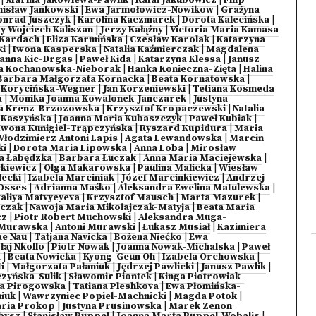
|
Marina Jakowlewa-Pawlik
|
Rafał Jakubowicz
|
Filip
nisław Jankowski
|
Ewa Jarmołowicz-Nowikow
|
Grażyna
onrad Juszczyk
|
Karolina Kaczmarek
|
Dorota Kalecińska
|
y Wojciech Kaliszan
|
Jerzy Kałążny
|
Victoria Maria Kamasa
Kardach
|
Eliza Karmińska
|
Czesław Karolak
|
Katarzyna
ki
|
Iwona Kasperska
|
Natalia Kaźmierczak
|
Magdalena
anna Kic-Drgas
|
Paweł Kida
|
Katarzyna Klessa
|
Janusz
a Kochanowska-Nieborak
|
Hanka Konieczna-Zięta
|
Halina
Barbara Małgorzata Kornacka
|
Beata Kornatowska
|
 Korycińska-Wegner
|
Jan Korzeniewski
|
Tetiana Kosmeda
a
|
Monika Joanna Kowalonek-Janczarek
|
Justyna
a Krenz-Brzozowska
|
Krzysztof Kropaczewski
|
Natalia
-Kaszyńska
|
Joanna Maria Kubaszczyk
|
Paweł Kubiak
|
Iwona Kunigiel-Trąpczyńska
|
Ryszard Kupidura
|
Maria
Włodzimierz Antoni Lapis
|
Agata Lewandowska
|
Marcin
ki
|
Dorota Maria Lipowska
|
Anna Loba
|
Mirosław
ta Łabędzka
|
Barbara Łuczak
|
Anna Maria Maciejewska
|
kiewicz
|
Olga Makarowska
|
Paulina Malicka
|
Wiesław
łecki
|
Izabela Marciniak
|
Józef Marcinkiewicz
|
Andrzej
Osses
|
Adrianna Maśko
|
Aleksandra Ewelina Matulewska
|
taliya Matvyeyeva
|
Krzysztof Mausch
|
Marta Mazurek
|
jczak
|
Nawoja Maria Mikołajczak-Matyja
|
Beata Maria
cz
|
Piotr Robert Muchowski
|
Aleksandra Muga-
a Murawska
|
Antoni Murawski
|
Łukasz Musiał
|
Kazimiera
ae Nau
|
Tatjana Navicka
|
Bożena Niećko
|
Ewa
łaj Nkollo
|
Piotr Nowak
|
Joanna Nowak-Michalska
|
Paweł
a
|
Beata Nowicka
|
Kyong-Geun Oh
|
Izabela Orchowska
|
i
|
Małgorzata Pałaniuk
|
Jędrzej Pawlicki
|
Janusz Pawlik
|
czyńska-Sulik
|
Sławomir Piontek
|
Kinga Piotrowiak-
a Pirogowska
|
Tatiana Pleshkova
|
Ewa Płomińska-
iuk
|
Wawrzyniec Popiel-Machnicki
|
Magda Potok
|
aria Prokop
|
Justyna Prusinowska
|
Marek Zenon