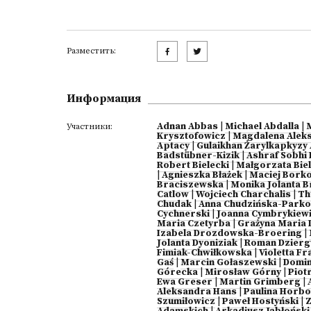
Разместить:
Информация
Adnan Abbas
|
Michael Abdalla
|
Участники:
Krysztofowicz
|
Magdalena Alek
Aptacy
|
Gulaikhan Żarylkapkyzy
Badstübner-Kizik
|
Ashraf Sobhi
Robert Bielecki
|
Małgorzata Biel
|
Agnieszka Błażek
|
Maciej Bork
Braciszewska
|
Monika Jolanta 
Catlow
|
Wojciech Charchalis
|
Th
Chudak
|
Anna Chudzińska-Park
Cychnerski
|
Joanna Cymbrykiew
Maria Czetyrba
|
Grażyna Maria
Izabela Drozdowska-Broering
|
Jolanta Dyoniziak
|
Roman Dzier
Fimiak-Chwiłkowska
|
Violetta F
Gaś
|
Marcin Gołaszewski
|
Domin
Górecka
|
Mirosław Górny
|
Piot
Ewa Greser
|
Martin Grimberg
|
Aleksandra Hans
|
Paulina Horb
Szumiłowicz
|
Paweł Hostyński
|
Z