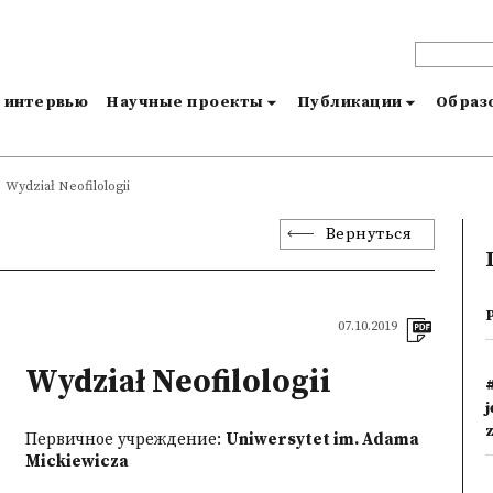
и интервью
Научные проекты
Публикации
Образо
Wydział Neofilologii
Вернуться
07.10.2019
Wydział Neofilologii
Первичное учреждение:
Uniwersytet im. Adama
Mickiewicza