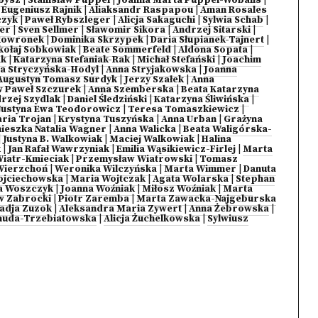
bysz
|
Stanisław Puppel
|
Joanna Marta Puppel-Wobalis
|
|
Eugeniusz Rajnik
|
Aliaksandr Raspapou
|
Aman Rosales
czyk
|
Paweł Rybszleger
|
Alicja Sakaguchi
|
Sylwia Schab
|
mer
|
Sven Sellmer
|
Sławomir Sikora
|
Andrzej Sitarski
|
kowronek
|
Dominika Skrzypek
|
Daria Słupianek-Tajnert
|
kołaj Sobkowiak
|
Beate Sommerfeld
|
Aldona Sopata
|
ak
|
Katarzyna Stefaniak-Rak
|
Michał Stefański
|
Joachim
a Stryczyńska-Hodyl
|
Anna Stryjakowska
|
Joanna
Augustyn Tomasz Surdyk
|
Jerzy Szałek
|
Anna
 Paweł Szczurek
|
Anna Szemberska
|
Beata Katarzyna
rzej Szydlak
|
Daniel Śledziński
|
Katarzyna Śliwińska
|
Justyna Ewa Teodorowicz
|
Teresa Tomaszkiewicz
|
ria Trojan
|
Krystyna Tuszyńska
|
Anna Urban
|
Grażyna
ieszka Natalia Wagner
|
Anna Walicka
|
Beata Waligórska-
|
Justyna B. Walkowiak
|
Maciej Walkowiak
|
Halina
k
|
Jan Rafał Wawrzyniak
|
Emilia Wąsikiewicz-Firlej
|
Marta
iatr-Kmieciak
|
Przemysław Wiatrowski
|
Tomasz
Wierzchoń
|
Weronika Wilczyńska
|
Marta Wimmer
|
Danuta
ojciechowska
|
Maria Wojtczak
|
Agata Wolarska
|
Stephan
a Woszczyk
|
Joanna Woźniak
|
Miłosz Woźniak
|
Marta
w Zabrocki
|
Piotr Zaremba
|
Marta Zawacka-Najgeburska
adja Zuzok
|
Aleksandra Maria Zywert
|
Anna Żebrowska
|
muda-Trzebiatowska
|
Alicja Żuchelkowska
|
Sylwiusz